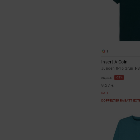
1
Insert A Coin
Jungen 8-16 Grün T-S
63%
25,00 €
9,37 €
SALE
DOPPELTER RABATT EXT