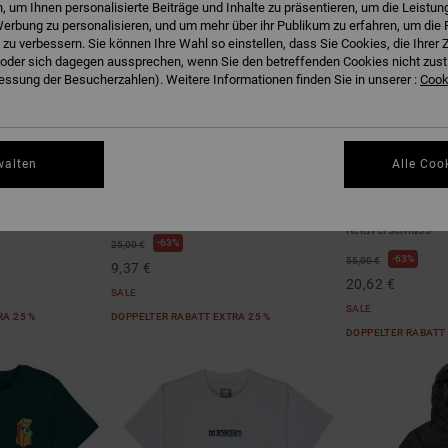
 um Ihnen personalisierte Beiträge und Inhalte zu präsentieren, um die Leistu
erbung zu personalisieren, und um mehr über ihr Publikum zu erfahren, um die 
 zu verbessern. Sie können Ihre Wahl so einstellen, dass Sie Cookies, die Ihre
der sich dagegen aussprechen, wenn Sie den betreffenden Cookies nicht zust
ssung der Besucherzahlen). Weitere Informationen finden Sie in unserer :
Cooki
1
1
walten
Alle Coo
Rollpainter
Burning Dice
 Zip-Hoodie
Jungen 8-16 Weiss T-Shirt
Jungen 8-16 Grün
Reißverschluss
63%
25,00 €
63%
55,00 €
9,37 €
20,62 €
SALE
SALE
RA 25 %
DOPPELTER RABATT EXTRA 25 %
DOPPELTER RABATT 