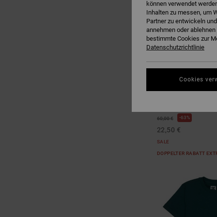
können verwendet werden,
Inhalten zu messen, um W
Partner zu entwickeln und
annehmen oder ablehnen o
bestimmte Cookies zur Me
Datenschutzrichtlinie
1
Cookies ver
Baseline
Jungen 8-16 Schwarz
63%
60,00 €
22,50 €
SALE
DOPPELTER RABATT EXT