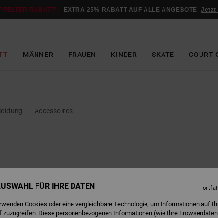
PPELTER RABATT*:
EXTRA 25% RABATT AUF ALLE ANGEBOTE
Jetzt
TT
MÄNNER
FRAUEN
KINDER
SKATE
COURT 
leidung
Accessoires
 AUSWAHL FÜR IHRE DATEN
Fortfa
erwenden Cookies oder eine vergleichbare Technologie, um Informationen auf Ih
f zuzugreifen. Diese personenbezogenen Informationen (wie Ihre Browserdaten