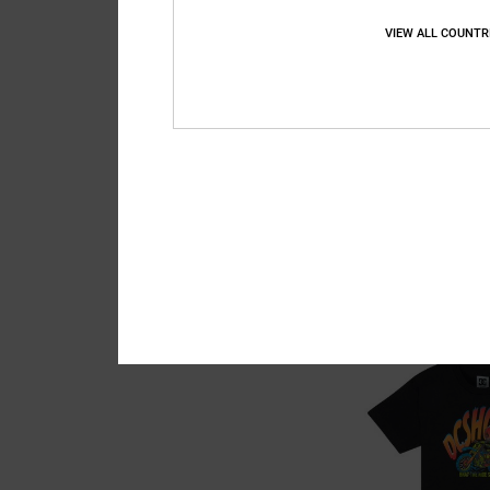
VIEW ALL COUNTR
3
Planetarium
Jungen 8-16 Gelb T-Sh
55%
25,00 €
11,25 €
SALE
DOPPELTER RABATT EXT