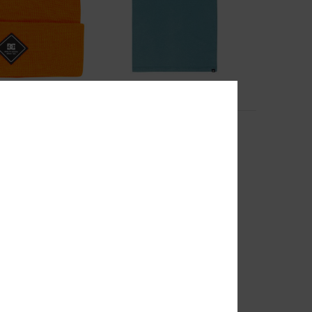
3
Planetarium
tze
Jungen 8-16 Blau T-Shirt
55%
25,00 €
11,25 €
SALE
EXTRA 25 %
DOPPELTER RABATT EXTRA 25 %