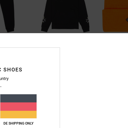
1
2
Shock Side
Label
 Jogginghose
Jungen 8-16 Schwarz Kapuzenpulli
Kinder Orange Mü
63%
63%
50,00 €
25,00 €
C SHOES
18,75 €
9,37 €
untry
SALE
SALE
RA 25 %
DOPPELTER RABATT EXTRA 25 %
DOPPELTER RABATT 
DE SHIPPING ONLY