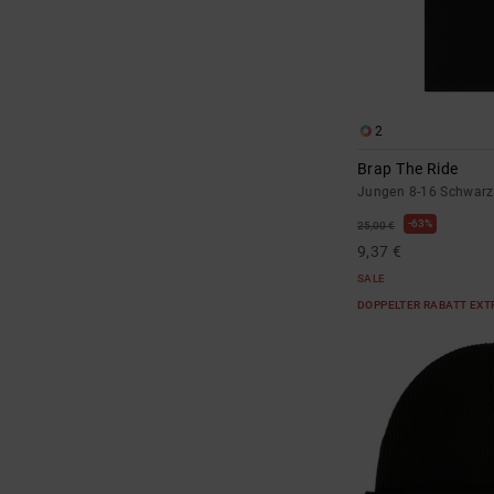
2
Brap The Ride
Jungen 8-16 Schwarz 
63%
25,00 €
9,37 €
SALE
DOPPELTER RABATT EXT