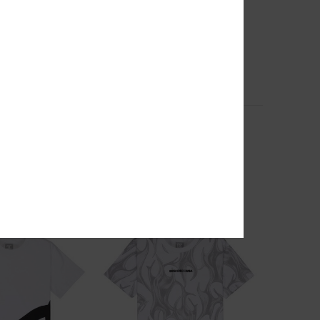
1
Shape Or Destroy
T-Shirt
Jungen 8-16 Beige Kapuzenpulli
63%
50,00 €
18,75 €
SALE
EXTRA 25 %
DOPPELTER RABATT EXTRA 25 %