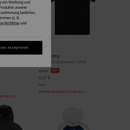
ng von Werbung und
Produkte unserer
r Zustimmung bedürfen,
immen (z. B.
e-Richtlinie
und
2
kies akzeptieren
Meditating
 Kapuzenpulli mit
Jungen 8-16 Schwarz T-Shirt
63%
25,00 €
9,37 €
SALE
DOPPELTER RABATT EXTRA 25 %
EXTRA 25 %