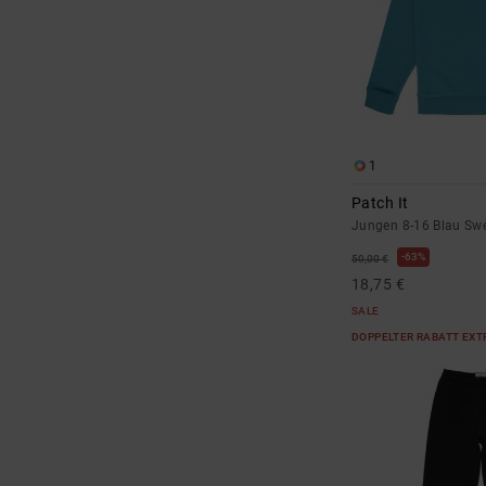
1
Patch It
Jungen 8-16 Blau Swe
63%
50,00 €
18,75 €
SALE
DOPPELTER RABATT EXT