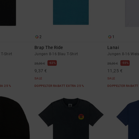
2
1
Brap The Ride
Lanai
T-Shirt
Jungen 8-16 Blau T-Shirt
Jungen 8-16 Weiss
63%
55%
25,00 €
25,00 €
9,37 €
11,25 €
SALE
SALE
RA 25 %
DOPPELTER RABATT EXTRA 25 %
DOPPELTER RABATT 