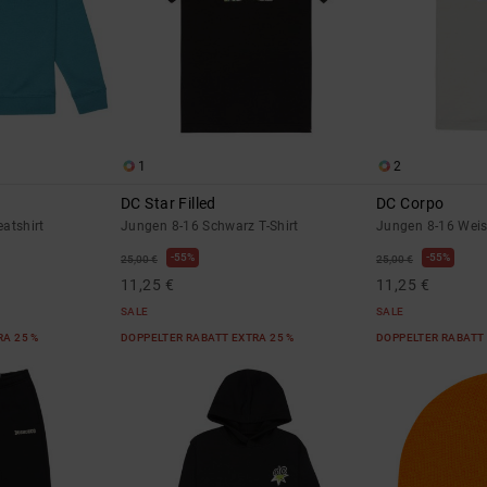
1
2
DC Star Filled
DC Corpo
atshirt
Jungen 8-16 Schwarz T-Shirt
Jungen 8-16 Weiss
55%
55%
25,00 €
25,00 €
11,25 €
11,25 €
SALE
SALE
RA 25 %
DOPPELTER RABATT EXTRA 25 %
DOPPELTER RABATT 