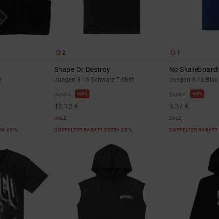
2
1
Shape Or Destroy
No Skateboard
e
Jungen 8-16 Schwarz T-Shirt
Jungen 8-16 Blau 
48%
63%
25,00 €
25,00 €
13,12 €
9,37 €
SALE
SALE
RA 25 %
DOPPELTER RABATT EXTRA 25 %
DOPPELTER RABATT 