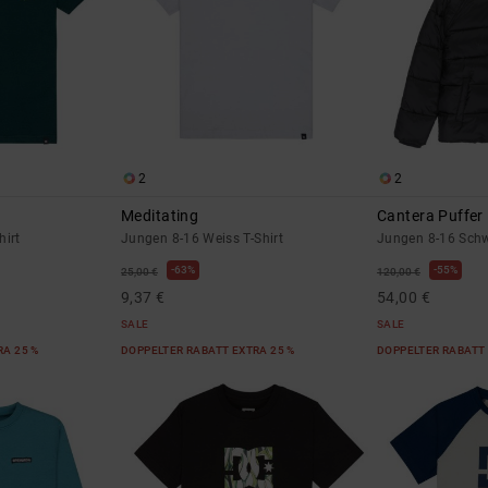
2
2
Meditating
Cantera Puffer
hirt
Jungen 8-16 Weiss T-Shirt
Jungen 8-16 Sch
63%
55%
25,00 €
120,00 €
9,37 €
54,00 €
SALE
SALE
RA 25 %
DOPPELTER RABATT EXTRA 25 %
DOPPELTER RABATT 