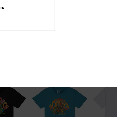
IES
2
1
Shape Or Destroy
Sheriff Stripe
irt
Jungen 8-16 Weiss T-Shirt
Jungen 8-16 Blau 
55%
48%
25,00 €
30,00 €
11,25 €
15,75 €
SALE
SALE
RA 25 %
DOPPELTER RABATT EXTRA 25 %
DOPPELTER RABATT 