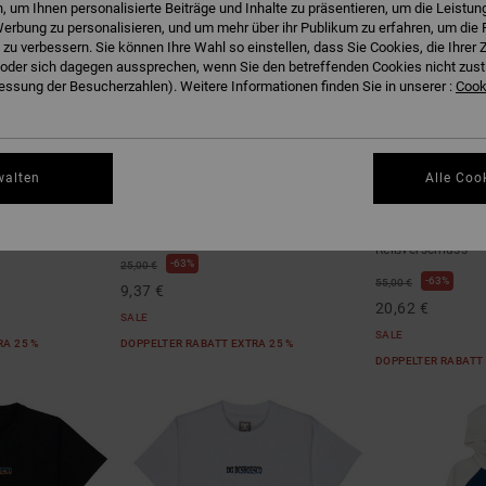
 um Ihnen personalisierte Beiträge und Inhalte zu präsentieren, um die Leistu
erbung zu personalisieren, und um mehr über ihr Publikum zu erfahren, um die 
 zu verbessern. Sie können Ihre Wahl so einstellen, dass Sie Cookies, die Ihre
der sich dagegen aussprechen, wenn Sie den betreffenden Cookies nicht zust
ssung der Besucherzahlen). Weitere Informationen finden Sie in unserer :
Cooki
1
1
walten
Alle Coo
Rollpainter
Burning Dice
 Zip-Hoodie
Jungen 8-16 Weiss T-Shirt
Jungen 8-16 Grün
Reißverschluss
63%
25,00 €
63%
55,00 €
9,37 €
20,62 €
SALE
SALE
RA 25 %
DOPPELTER RABATT EXTRA 25 %
DOPPELTER RABATT 