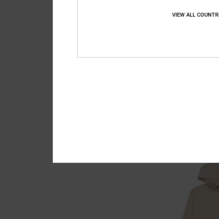
VIEW ALL COUNTR
2
Carpenter Baggy
Jungen 8-16 Grau De
55%
60,00 €
27,00 €
SALE
DOPPELTER RABATT EXT