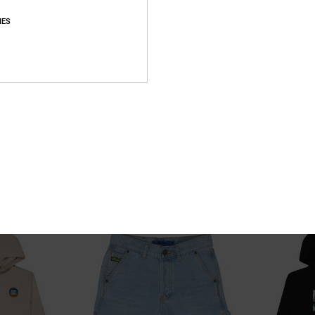
IES
2
3
Brap The Ride
Planetarium
nim-Shorts
Jungen 8-16 Blau T-Shirt
Jungen 8-16 Gelb 
63%
55%
25,00 €
25,00 €
9,37 €
11,25 €
SALE
SALE
RA 25 %
DOPPELTER RABATT EXTRA 25 %
DOPPELTER RABATT 
BRANDNEU