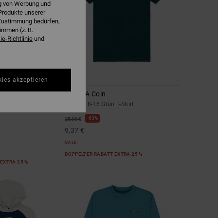
ng von Werbung und
Produkte unserer
r Zustimmung bedürfen,
immen (z. B.
e-Richtlinie
und
1
kies akzeptieren
Insert A Coin
 Kapuzenpulli mit
Jungen 8-16 Grün T-Shirt
63%
25,00 €
9,37 €
SALE
DOPPELTER RABATT EXTRA 25 %
EXTRA 25 %