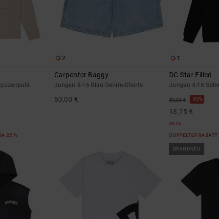
2
1
Carpenter Baggy
DC Star Filled
puzenpulli
Jungen 8-16 Blau Denim-Shorts
Jungen 8-16 Schw
60,00 €
63%
50,00 €
18,75 €
SALE
RA 25 %
DOPPELTER RABATT 
BRANDNEU