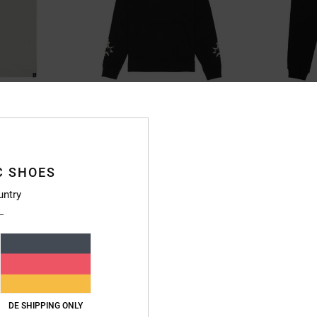
1
1
Shock Side
Baseline
Shirt
Jungen 8-16 Schwarz Kapuzenpulli
Jungen 8-16 Sch
63%
55%
50,00 €
45,00 €
C SHOES
18,75 €
20,25 €
untry
SALE
SALE
RA 25 %
DOPPELTER RABATT EXTRA 25 %
DOPPELTER RABATT 
DE SHIPPING ONLY