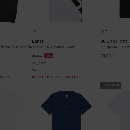
1
2
Lanai
DC Side Flame
 Ärmelloser Hoodie
Jungen 8-16 Weiss T-Shirt
Jungen 8-16 Schw
25,00 €
55%
25,00 €
11,25 €
SALE
RA 25 %
DOPPELTER RABATT EXTRA 25 %
BRANDNEU