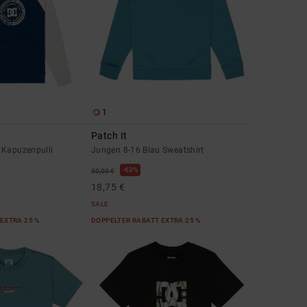
1
Patch It
 Kapuzenpulli
Jungen 8-16 Blau Sweatshirt
63%
50,00 €
18,75 €
SALE
EXTRA 25 %
DOPPELTER RABATT EXTRA 25 %