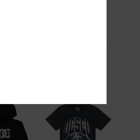
1
DC Liquid Fuego
T-Shirt
Jungen 8-16 Weiss T-Shirt
63%
25,00 €
9,37 €
SALE
EXTRA 25 %
DOPPELTER RABATT EXTRA 25 %