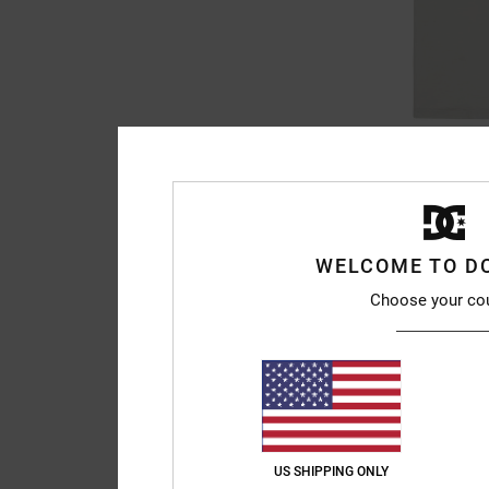
2
DC Corpo
Jungen 8-16 Weiss T-
55%
25,00 €
WELCOME TO D
11,25 €
Choose your co
SALE
DOPPELTER RABATT EXT
US SHIPPING ONLY