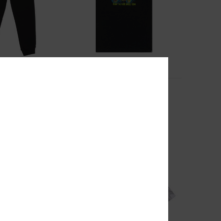
2
Brap The Ride
warz Jogginghose
Jungen 8-16 Schwarz T-Shirt
63%
25,00 €
9,37 €
SALE
EXTRA 25 %
DOPPELTER RABATT EXTRA 25 %