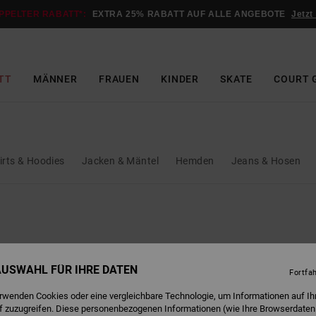
PPELTER RABATT*:
EXTRA 25% RABATT AUF ALLE ANGEBOTE
Jetzt
TT
MÄNNER
FRAUEN
KINDER
SKATE
COURT 
rts & Hoodies
Jacken & Mäntel
Hemden
Jeans & Hosen
 AUSWAHL FÜR IHRE DATEN
Fortfa
erwenden Cookies oder eine vergleichbare Technologie, um Informationen auf Ih
f zuzugreifen. Diese personenbezogenen Informationen (wie Ihre Browserdaten