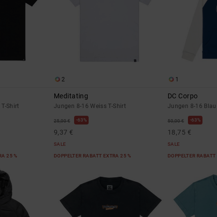
2
1
Meditating
DC Corpo
T-Shirt
Jungen 8-16 Weiss T-Shirt
Jungen 8-16 Blau
63%
63%
25,00 €
50,00 €
9,37 €
18,75 €
SALE
SALE
RA 25 %
DOPPELTER RABATT EXTRA 25 %
DOPPELTER RABATT 