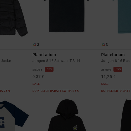
3
3
Planetarium
Planetarium
 Jacke
Jungen 8-16 Schwarz T-Shirt
Jungen 8-16 Blau 
63%
55%
25,00 €
25,00 €
9,37 €
11,25 €
SALE
SALE
RA 25 %
DOPPELTER RABATT EXTRA 25 %
DOPPELTER RABATT 