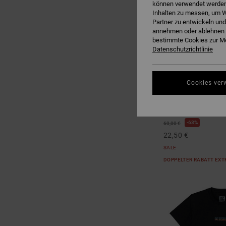
können verwendet werden,
Inhalten zu messen, um W
Partner zu entwickeln und
annehmen oder ablehnen o
bestimmte Cookies zur Me
Datenschutzrichtlinie
1
Cookies ver
Baseline
Jungen 8-16 Schwarz
63%
60,00 €
22,50 €
SALE
DOPPELTER RABATT EXT