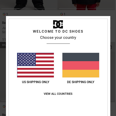
1
1
Banshee 10K
Basis 10K
Jungen 8-16 Schwarz Funktionelle
Jungen 8-16 Schwarz Funktionelle
WELCOME TO DC SHOES
Schneehose
Schneejacke
Choose your country
110,00 €
150,00 €
BRANDNEU
BRANDNEU
US SHIPPING ONLY
DE SHIPPING ONLY
VIEW ALL COUNTRIES
1
1
Roadblock 10K
DC-43 Anorak 10K