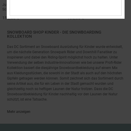
Jungen 8-16 Schwarz Funktionelle
Jungen 8-16 Rot Funktionelle
Schneelatzhose
Schneejacke
150,00 €
150,00 €
SNOWBOARD SHOP KINDER - DIE SNOWBOARDING
KOLLEKTION
Das DC Sortiment an Snowboard Ausrüstung für Kinder wurde entwickelt,
um die nächste Generation Snowpark Rider und Downhill Fanatiker zu
inspirieren und dabei den Riding-Spirit möglichst hoch zu halten. Unter
Verwendung der selben Industrie-Innovationen wie bei unserer Profi-Rider
Kollektion basiert die diesjährige Snowboardbekleidung auf einem Mix
aus Kleidungsstücken, die sowohl in der Stadt als auch auf den höchsten
Gipfeln getragen werden können. Somit zeichnet sich das Sortiment durch
seine Artikel aus, die für ein Leben in der Stadt gemacht wurden und
gleichzeitig noch so heftigen Launen der Natur trotzen. Dass die DC
Snowboardbekleidung für Kinder nachhaltig vor den Launen der Natur
schützt, ist eine Tatsache.
Mehr anzeigen