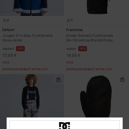
3
1
Defiant
Franchise
Jungen 8-16 Blau Funktionelle
Kinder Schwarz Funktionelle
Snow-Jacke
Ski-/Snowboardhandschuhe
55%
55%
160,00 €
40,00 €
72,00 €
18,00 €
SALE
SALE
DOPPELTER RABATT EXTRA 25 %
DOPPELTER RABATT EXTRA 25 %