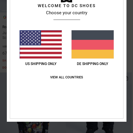
WELCOME TO DC SHOES
Choose your country
3
1
Roadblock
Franchise
Jungen 8-16 Schwarz Funktionelle
Jungen Schwarz Tech-Fäustlinge
Schneelatzhose
55%
40,00 €
55%
150,00 €
18,00 €
67,50 €
SALE
SALE
DOPPELTER RABATT EXTRA 25 %
US SHIPPING ONLY
DE SHIPPING ONLY
DOPPELTER RABATT EXTRA 25 %
VIEW ALL COUNTRIES