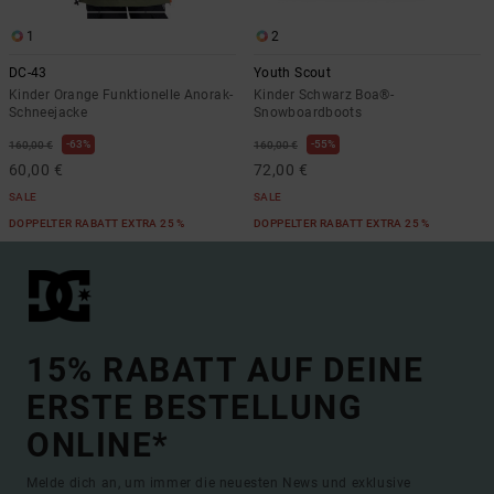
1
2
DC-43
Youth Scout
Kinder Orange Funktionelle Anorak-
Kinder Schwarz Boa®-
Schneejacke
Snowboardboots
63%
55%
160,00 €
160,00 €
60,00 €
72,00 €
SALE
SALE
DOPPELTER RABATT EXTRA 25 %
DOPPELTER RABATT EXTRA 25 %
15% RABATT AUF DEINE
ERSTE BESTELLUNG
ONLINE*
Melde dich an, um immer die neuesten News und exklusive