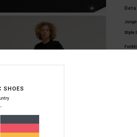
Deta
Jungen
Style
Funkt
M
Baum
P
R
C SHOES
Pl
S
untry
C
Zusa
Baumw