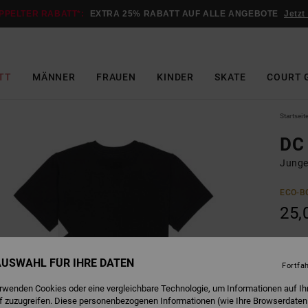
PPELTER RABATT*:
EXTRA 25% RABATT AUF ALLE ANGEBOTE
Jetzt
TT
MÄNNER
FRAUEN
KINDER
SKATE
COURT 
Startseit
DC 
Junge
ECO-B
25,
B
Farbe
 AUSWAHL FÜR IHRE DATEN
Fortfa
erwenden Cookies oder eine vergleichbare Technologie, um Informationen auf Ih
f zuzugreifen. Diese personenbezogenen Informationen (wie Ihre Browserdaten