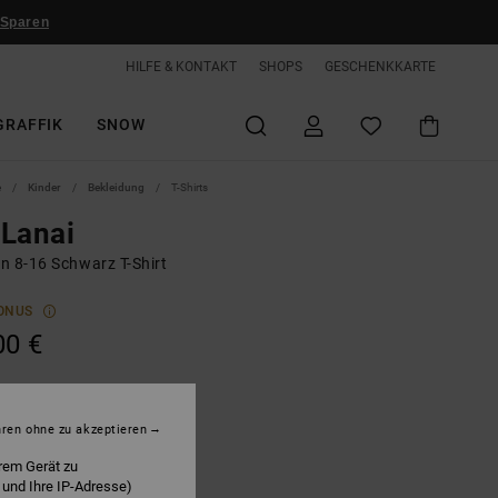
 Sparen
HILFE & KONTAKT
SHOPS
GESCHENKKARTE
GRAFFIK
SNOW
e
Kinder
Bekleidung
T-Shirts
Lanai
n 8-16 Schwarz T-Shirt
ONUS
00 €
lack
hren ohne zu akzeptieren
rem Gerät zu
 und Ihre IP-Adresse)