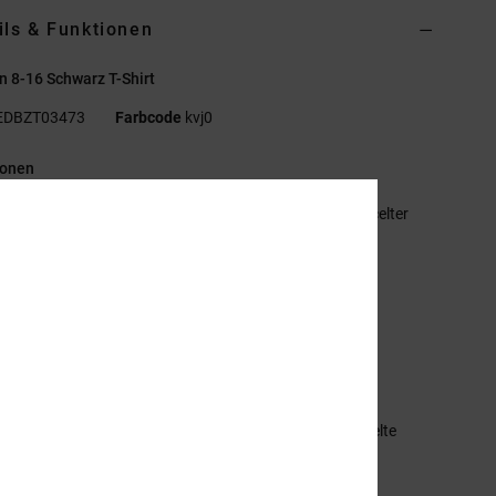
ils & Funktionen
 8-16 Schwarz T-Shirt
EDBZT03473
Farbcode
kvj0
ionen
aterialzusammensetzung:
75 % Baumwolle, 25 % recycelter
wolljersey [200 g/m²]
assform:
Standard Fit
undhalsausschnitt
astisol-Print unten links auf der Brust
iebdruck-Nackenlabel
lip-Label am Saum
mmensetzung
[Hauptstoff] 75 % Baumwolle, 25 % recycelte
olle