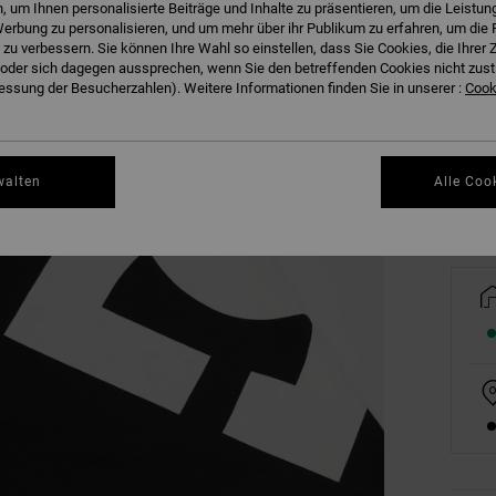
 um Ihnen personalisierte Beiträge und Inhalte zu präsentieren, um die Leistu
erbung zu personalisieren, und um mehr über ihr Publikum zu erfahren, um die 
 zu verbessern. Sie können Ihre Wahl so einstellen, dass Sie Cookies, die Ihre
der sich dagegen aussprechen, wenn Sie den betreffenden Cookies nicht zust
8/X
ssung der Besucherzahlen). Weitere Informationen finden Sie in unserer :
Cooki
Gr
walten
Alle Coo