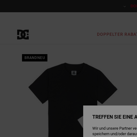
Direkt
zur
DO
Produktinformation
springen
DOPPELTER RABA
BRANDNEU
TREFFEN SIE EINE
Wir und unsere Partner v
speichern und/oder darau