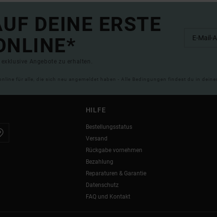
UF DEINE ERSTE
ONLINE*
exklusive Angebote zu erhalten.
online für alle, die sich neu angemeldet haben - Alle Bedingungen findest du in dei
HILFE
Bestellungsstatus
Versand
Rückgabe vornehmen
Bezahlung
Reparaturen & Garantie
Datenschutz
FAQ und Kontakt