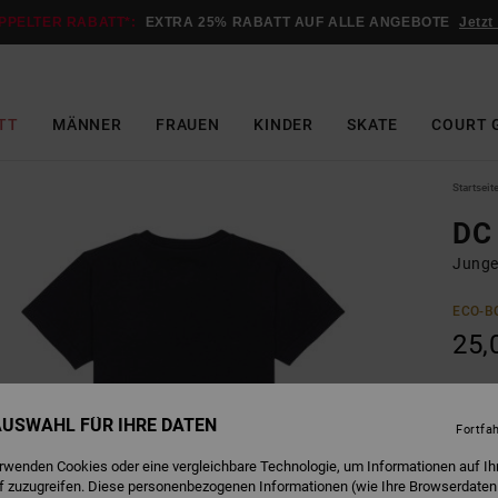
PPELTER RABATT*:
EXTRA 25% RABATT AUF ALLE ANGEBOTE
Jetzt
TT
MÄNNER
FRAUEN
KINDER
SKATE
COURT 
Startseit
DC 
Junge
ECO-B
25,
B
Farbe
 AUSWAHL FÜR IHRE DATEN
Fortfa
erwenden Cookies oder eine vergleichbare Technologie, um Informationen auf Ih
f zuzugreifen. Diese personenbezogenen Informationen (wie Ihre Browserdaten