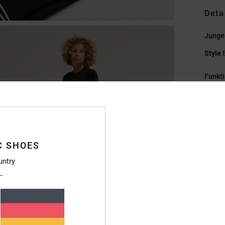
Deta
Jungen
Style
Funkt
M
Baum
P
R
C SHOES
Pl
S
untry
C
Zusa
Baumw