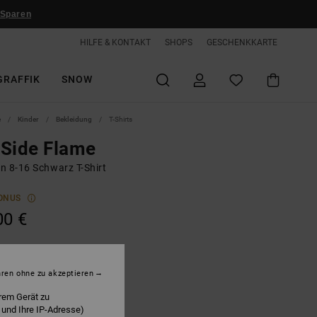
 Sparen
HILFE & KONTAKT
SHOPS
GESCHENKKARTE
GRAFFIK
SNOW
e
Kinder
Bekleidung
T-Shirts
Side Flame
n 8-16 Schwarz T-Shirt
ONUS
00 €
lack
hren ohne zu akzeptieren
rem Gerät zu
 und Ihre IP-Adresse)