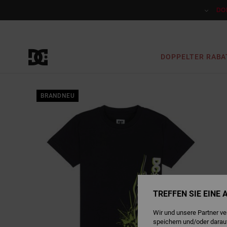
Direkt
zur
DO
Produktinformation
springen
DOPPELTER RABA
BRANDNEU
TREFFEN SIE EINE
Wir und unsere Partner v
speichern und/oder darau