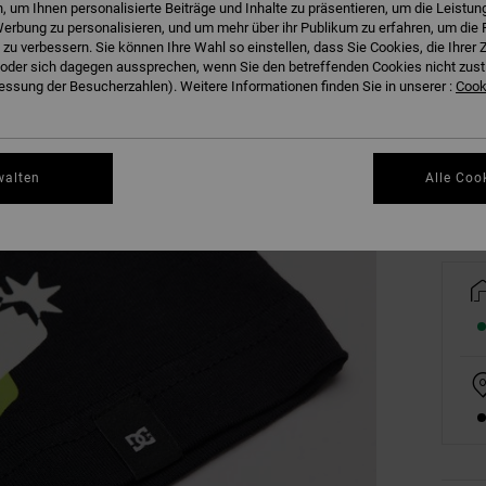
 um Ihnen personalisierte Beiträge und Inhalte zu präsentieren, um die Leistu
erbung zu personalisieren, und um mehr über ihr Publikum zu erfahren, um die 
 zu verbessern. Sie können Ihre Wahl so einstellen, dass Sie Cookies, die Ihre
der sich dagegen aussprechen, wenn Sie den betreffenden Cookies nicht zust
8/X
ssung der Besucherzahlen). Weitere Informationen finden Sie in unserer :
Cooki
Gr
walten
Alle Coo