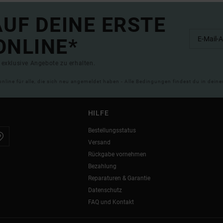
UF DEINE ERSTE
ONLINE*
exklusive Angebote zu erhalten.
online für alle, die sich neu angemeldet haben - Alle Bedingungen findest du in dei
HILFE
Bestellungsstatus
Versand
Rückgabe vornehmen
Bezahlung
Reparaturen & Garantie
Datenschutz
FAQ und Kontakt