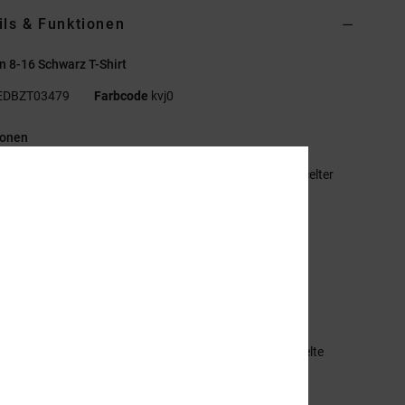
ils & Funktionen
 8-16 Schwarz T-Shirt
EDBZT03479
Farbcode
kvj0
ionen
aterialzusammensetzung:
75 % Baumwolle, 25 % recycelter
wolljersey [200 g/m²]
assform:
Standard Fit
undhalsausschnitt
astisol-Print links auf der Brust
iebdruck-Nackenlabel
lip-Label am Saum
mmensetzung
[Hauptstoff] 75 % Baumwolle, 25 % recycelte
olle