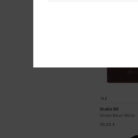
Unisex Multi Mütze
30,00 €
BRANDNEU
2
Snake Bit
Unisex Braun Mütze
30,00 €