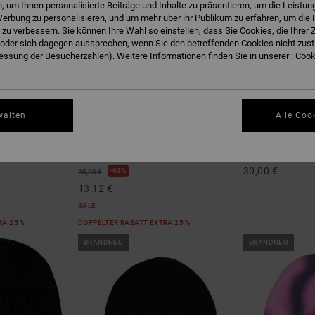
 um Ihnen personalisierte Beiträge und Inhalte zu präsentieren, um die Leistu
erbung zu personalisieren, und um mehr über ihr Publikum zu erfahren, um die 
 zu verbessern. Sie können Ihre Wahl so einstellen, dass Sie Cookies, die Ihre
der sich dagegen aussprechen, wenn Sie den betreffenden Cookies nicht zust
ssung der Besucherzahlen). Weitere Informationen finden Sie in unserer :
Cooki
2
2
walten
Alle Coo
Sight
Lanai
ze
Männer Schwarz Mütze
Unisex Beige Müt
30,00 €
63%
35,00 €
13,12 €
SALE
RA 25 %
DOPPELTER RABATT EXTRA 25 %
BRANDNEU
BRANDNEU