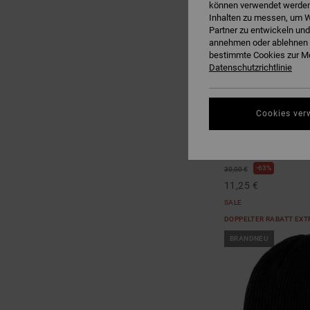
können verwendet werden,
Inhalten zu messen, um W
Partner zu entwickeln und
annehmen oder ablehnen o
bestimmte Cookies zur Me
Datenschutzrichtlinie
4
Cookies ver
Label
Männer Schwarz Müt
63%
30,00 €
11,25 €
SALE
DOPPELTER RABATT EXT
BRANDNEU