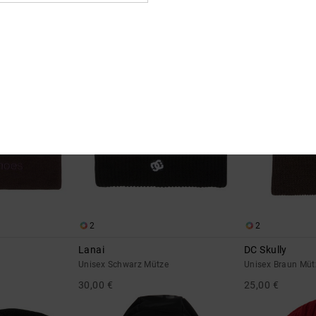
Unisex Rot Mütze
Unisex Schwarz 
30,00 €
35,00 €
BRANDNEU
BRANDNEU
2
2
Lanai
DC Skully
Unisex Schwarz Mütze
Unisex Braun Müt
30,00 €
25,00 €