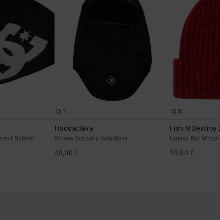
1
5
Hoodaclava
Fish N Destroy 
e mit Schirm
Unisex Schwarz Balaclava
Unisex Rot Mütze
40,00 €
25,00 €