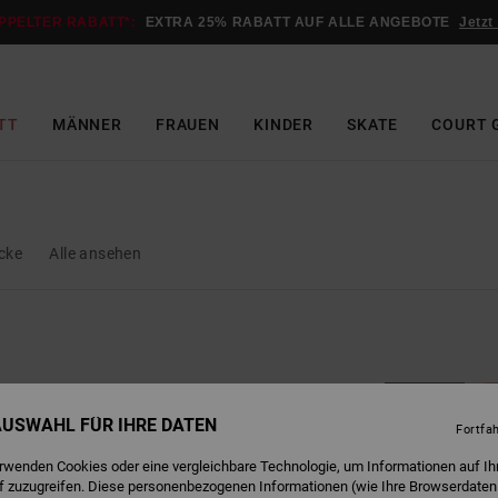
PPELTER RABATT*:
EXTRA 25% RABATT AUF ALLE ANGEBOTE
Jetzt
TT
MÄNNER
FRAUEN
KINDER
SKATE
COURT 
cke
Alle ansehen
BRANDNEU
 AUSWAHL FÜR IHRE DATEN
Fortfa
erwenden Cookies oder eine vergleichbare Technologie, um Informationen auf Ih
f zuzugreifen. Diese personenbezogenen Informationen (wie Ihre Browserdaten