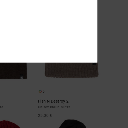
Mütze
Unisex Grün Mütze
25,00 €
BRANDNEU
5
Fish N Destroy 2
ze
Unisex Braun Mütze
25,00 €