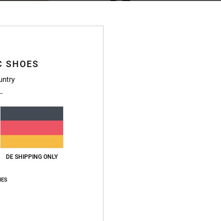
1
2
DC Hymal
7 Starz
Unisex Multi Mütze
Unisex Schwarz 
C SHOES
35,00 €
30,00 €
untry
BRANDNEU
BRANDNEU
DE SHIPPING ONLY
IES
1
1
Two Thread
Burning