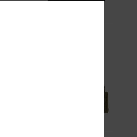
2
Snake Bit
Mütze
Unisex Schwarz Mütze
30,00 €
BRANDNEU
5
Fish N Destroy 2