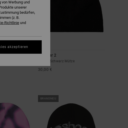
ng von Werbung und
Produkte unserer
r Zustimmung bedürfen,
immen (z. B.
e-Richtlinie
und
1
kies akzeptieren
Big Star 2
ze
Unisex Schwarz Mütze
30,00 €
BRANDNEU