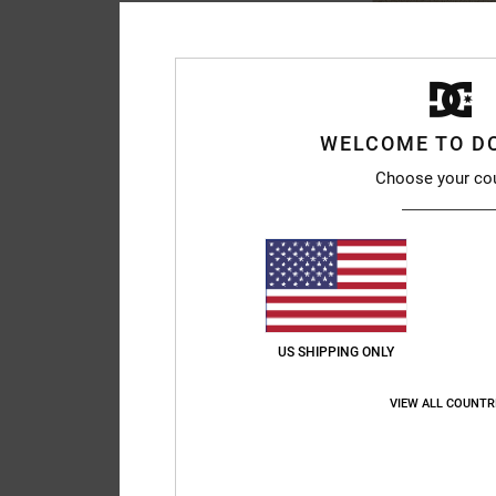
5
Fish N Destroy 2
Unisex Beige Mütze
WELCOME TO D
25,00 €
Choose your co
BRANDNEU
US SHIPPING ONLY
VIEW ALL COUNTR
2
7 Starz