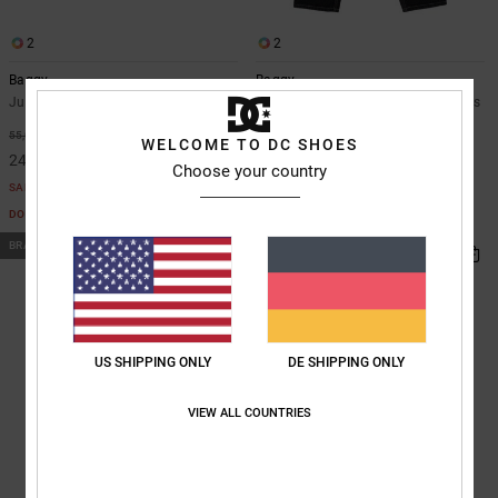
2
2
Baggy
Baggy
Jungen 8-16 Schwarz Denim-Shorts
Jungen 8-16 Schwarz Denim-Jeans
65,00 €
55%
55,00 €
WELCOME TO DC SHOES
24,75 €
Choose your country
SALE
DOPPELTER RABATT EXTRA 25 %
BRANDNEU
BRANDNEU
US SHIPPING ONLY
DE SHIPPING ONLY
VIEW ALL COUNTRIES