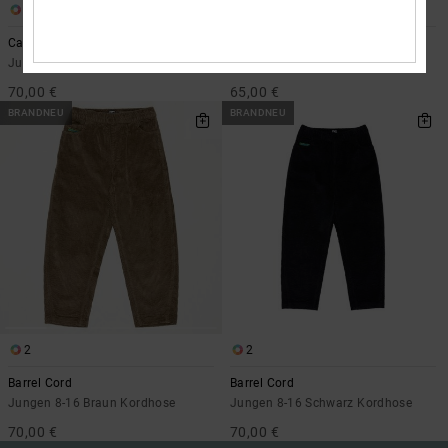
1
2
Carpenter Baggy
Baggy
Jungen 8-16 Blau Denim-Jeans
Jungen 8-16 Blau Denim-Jeans
70,00 €
65,00 €
BRANDNEU
BRANDNEU
2
2
Barrel Cord
Barrel Cord
Jungen 8-16 Braun Kordhose
Jungen 8-16 Schwarz Kordhose
70,00 €
70,00 €