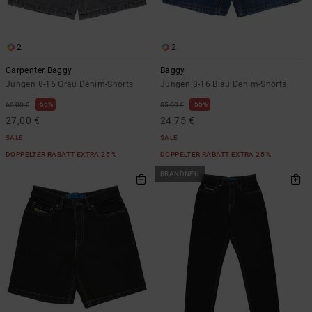
Kontaktformular.
FAQ
ansehen
2
2
Carpenter Baggy
Baggy
Jungen 8-16 Grau Denim-Shorts
Jungen 8-16 Blau Denim-Shorts
55%
55%
60,00 €
55,00 €
27,00 €
24,75 €
SALE
SALE
DOPPELTER RABATT EXTRA 25 %
DOPPELTER RABATT EXTRA 25 %
BRANDNEU