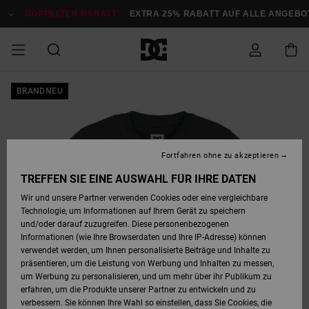
Direkt
zur
DOPPELTER RABATT*:
EXTRA 25% RABATT AUF ALLE ANGEBOTE
Produktinformation
springen
DOPPELTER
BRANDNEU
SALE MÄNNER
ESSENTIALS
ESSENTIALS
ESSENTIALS
SKATE SHOP
SNOW SHOP FÜR
Auf meine
Schuhe
Schuhe
Sale Schuhe
Stag
Astrix
Neue Kollektio
Neue Kollektio
Caps & Hüte
Chelsea
Pixie
Neue Kollektio
Schneejacken
Court Graffik
Neue Kollektio
Neue Kollektio
Hüte & Caps
Skaterschuhe
Team
Schneejacken
Snowboard Boo
Snowboard Boo
Bestellung
RABATT
MÄNNER
zugreifen
SALE FRAUEN
HIGHLIGHTS
HIGHLIGHTS
SCHUHE
COMMUNITY
Sale Bekleidun
Snow
Sale Bekleidun
Court Graffik
Ducati
Skate
Sweatshirts
Mützen
Court Graffik
Astrix
Sneakers
Snowboardhos
Pure
Skate
T-Shirts
Mützen
Alle ansehen
Snowboardhos
Schneejacken
Snowboardjac
MÄNNER
SNOW SHOP FÜR
Fortfahren ohne zu akzeptieren
Versand
FRAUEN
SALE KINDER
SCHUHE
SCHUHE
BEKLEIDUNG
Accessoires
Sale Accessoi
Lynx
DC Command
Sneakers
T-shirts
Taschen &
Alle ansehen
DC Command
Skate
Alle ansehen
Stag
Babyschuhe
Sweatshirts &
Taschen
Snowboard Boo
Snowboardhos
Snowboardhos
TREFFEN SIE EINE AUSWAHL FÜR IHRE DATEN
FRAUEN
Rucksäcke
Hoodies
Retouren
Wir und unsere Partner verwenden Cookies oder eine vergleichbare
SNOW SHOP FÜR
Technologie, um Informationen auf Ihrem Gerät zu speichern
BEKLEIDUNG
KLEIDUNG
ACCESSOIRES
SALE SNOW
Sale Snow
Pure
Manteca
Sandalen
Hemden
Manteca
Sandalen
Sneakers
Alle ansehen
Winterschuhe
Alle ansehen
Mützen
KINDER
und/oder darauf zuzugreifen. Diese personenbezogenen
KINDER
Alle ansehen
Jacken & Mänt
Informationen (wie Ihre Browserdaten und Ihre IP-Adresse) können
Bezahlung
verwendet werden, um Ihnen personalisierte Beiträge und Inhalte zu
ACCESSOIRES
T-Shirts
Jacken & Mänt
Net
Construct
Winterschuhe
Jeans
Best Sellers
Snowboard Boo
Alle ansehen
Polarfleece &
Alle ansehen
präsentieren, um die Leistung von Werbung und Inhalten zu messen,
SKATE
Hemden
Softshells
um Werbung zu personalisieren, und um mehr über ihr Publikum zu
Geschenkkarte
erfahren, um die Produkte unserer Partner zu entwickeln und zu
Jacken & Mänt
Hoodies &
Alle ansehen
Ascend
Snowboard Boo
Jacken & Mänt
Unisex
verbessern. Sie können Ihre Wahl so einstellen, dass Sie Cookies, die
COURT GRAFFIK
Sweatshirts
Jeans & Hosen
Mützen