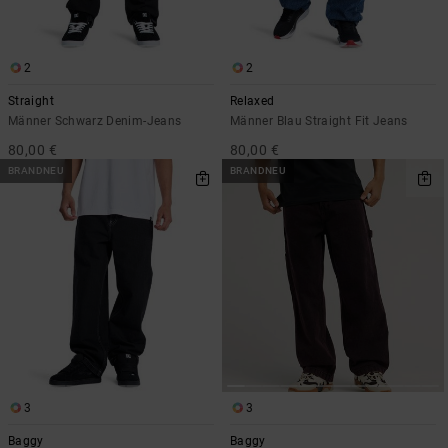
Kontaktformular.
FAQ
ansehen
2
2
Straight
Relaxed
Männer Schwarz Denim-Jeans
Männer Blau Straight Fit Jeans
80,00 €
80,00 €
BRANDNEU
BRANDNEU
3
3
Baggy
Baggy