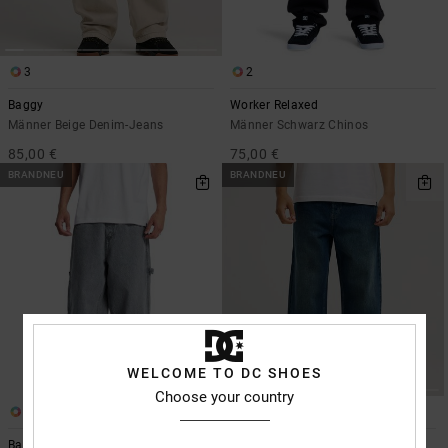
3
2
Baggy
Worker Relaxed
Männer Beige Denim-Jeans
Männer Schwarz Chinos
85,00 €
75,00 €
BRANDNEU
BRANDNEU
WELCOME TO DC SHOES
Choose your country
3
1
Baggy
Worker Baggy Denim Double That