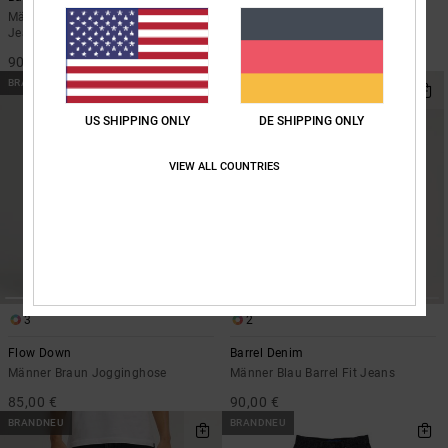
Männer Grau Carpenter-
Männer Blau Jeans
Jeansshorts
85,00 €
90,00 €
BRANDNEU
BRANDNEU
US SHIPPING ONLY
DE SHIPPING ONLY
VIEW ALL COUNTRIES
3
2
Flow Down
Barrel Denim
Männer Braun Jogginghose
Männer Blau Barrel Fit Jeans
85,00 €
90,00 €
BRANDNEU
BRANDNEU