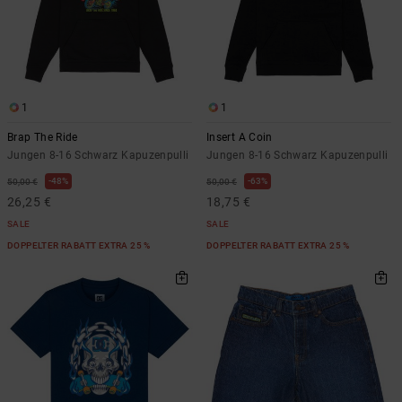
1
1
Brap The Ride
Insert A Coin
Jungen 8-16 Schwarz Kapuzenpulli
Jungen 8-16 Schwarz Kapuzenpulli
48%
63%
50,00 €
50,00 €
26,25 €
18,75 €
SALE
SALE
DOPPELTER RABATT EXTRA 25 %
DOPPELTER RABATT EXTRA 25 %