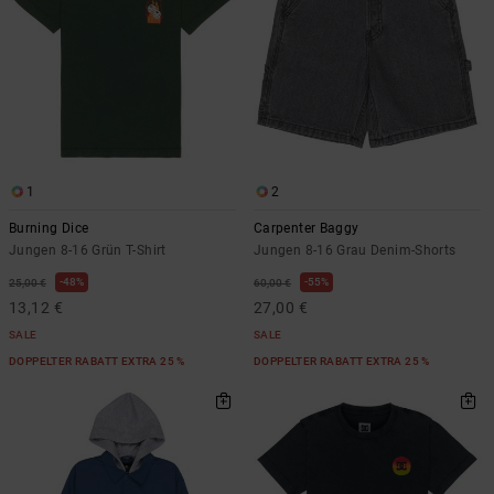
1
2
Burning Dice
Carpenter Baggy
Jungen 8-16 Grün T-Shirt
Jungen 8-16 Grau Denim-Shorts
48%
55%
25,00 €
60,00 €
13,12 €
27,00 €
SALE
SALE
DOPPELTER RABATT EXTRA 25 %
DOPPELTER RABATT EXTRA 25 %