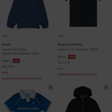
1
2
Driver
Shape Or Destroy
Jungen 8-16 Blau
Jungen 8-16 Schwarz T-Shirt
Wasserabweisende Jacke
48%
25,00 €
63%
90,00 €
13,12 €
33,75 €
SALE
SALE
DOPPELTER RABATT EXTRA 25 %
DOPPELTER RABATT EXTRA 25 %