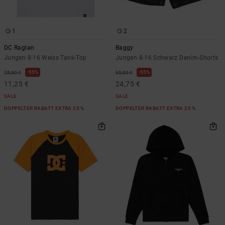
1
2
DC Raglan
Baggy
Jungen 8-16 Weiss Tank-Top
Jungen 8-16 Schwarz Denim-Shorts
55%
55%
25,00 €
55,00 €
11,25 €
24,75 €
SALE
SALE
DOPPELTER RABATT EXTRA 25 %
DOPPELTER RABATT EXTRA 25 %