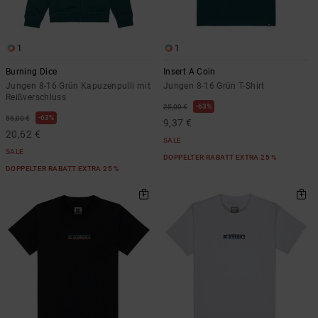
Kontaktformular.
FAQ
ansehen
1
1
Burning Dice
Insert A Coin
Jungen 8-16 Grün Kapuzenpulli mit
Jungen 8-16 Grün T-Shirt
Reißverschluss
63%
25,00 €
63%
55,00 €
9,37 €
20,62 €
SALE
SALE
DOPPELTER RABATT EXTRA 25 %
DOPPELTER RABATT EXTRA 25 %