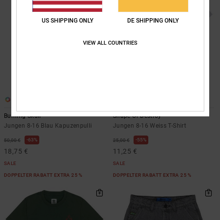
US SHIPPING ONLY
DE SHIPPING ONLY
VIEW ALL COUNTRIES
1
2
Burning Skull
Shape Or Destroy
Jungen 8-16 Blau Kapuzenpulli
Jungen 8-16 Weiss T-Shirt
63%
55%
50,00 €
25,00 €
18,75 €
11,25 €
SALE
SALE
DOPPELTER RABATT EXTRA 25 %
DOPPELTER RABATT EXTRA 25 %