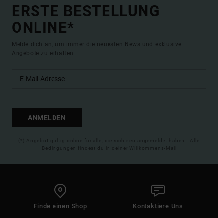
ERSTE BESTELLUNG
ONLINE*
Melde dich an, um immer die neuesten News und exklusive
Angebote zu erhalten.
ANMELDEN
(*) Angebot gültig online für alle, die sich neu angemeldet haben - Alle
Bedingungen findest du in deiner Willkommens-Mail
Finde einen Shop
Kontaktiere Uns