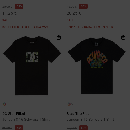
55%
55%
25,00 €
45,00 €
11,25 €
20,25 €
SALE
SALE
DOPPELTER RABATT EXTRA 25 %
DOPPELTER RABATT EXTRA 25 %
1
2
DC Star Filled
Brap The Ride
Jungen 8-16 Schwarz T-Shirt
Jungen 8-16 Schwarz T-Shirt
55%
63%
25,00 €
25,00 €