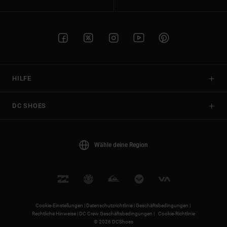
HILFE
DC SHOES
Wähle deine Region
Cookie-Einstellungen |
Datenschutzrichtlinie |
Geschäftsbedingungen |
Rechtliche Hinweise |
DC Crew Geschäftsbedingungen |
Cookie-Richtlinie
© 2026 DCShoes