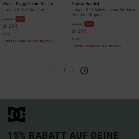
Worker Baggy Denim Bronze
Ruckus Hooded
Jungen 8-16 Grün Jeans
Jungen 8-16 Schwarz Langärmliges
Hemd mit Kapuze
55%
65,00 €
55%
65,00 €
29,25 €
29,25 €
SALE
SALE
DOPPELTER RABATT EXTRA 25 %
DOPPELTER RABATT EXTRA 25 %
1
2
15% RABATT AUF DEINE