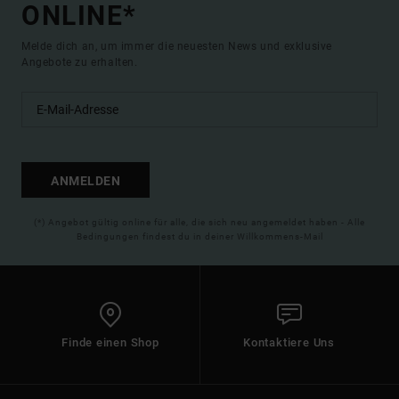
ONLINE*
Melde dich an, um immer die neuesten News und exklusive
Angebote zu erhalten.
ANMELDEN
(*) Angebot gültig online für alle, die sich neu angemeldet haben - Alle
Bedingungen findest du in deiner Willkommens-Mail
Finde einen Shop
Kontaktiere Uns