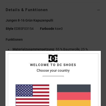
Details & Funktionen
Jungen 8-16 Grün Kapuzenpulli
Style
EDBSF03154
Farbcode
ksw0
Funktionen
Materialzusammensetzung:
55 % Baumwolle, 25 %
recycelte Baumwolle, 20 % recyceltes Polyester, veloursartiger
French Terry [280 g/m²]
WELCOME TO DC SHOES
Passform:
Standard Fit
Choose your country
Mit Kapuze
Kängurutasche
Digitale und Puffdrucke auf der linken Brust und dem
Rücken
Nackenband mit Fischgrätmuster
Metallösen