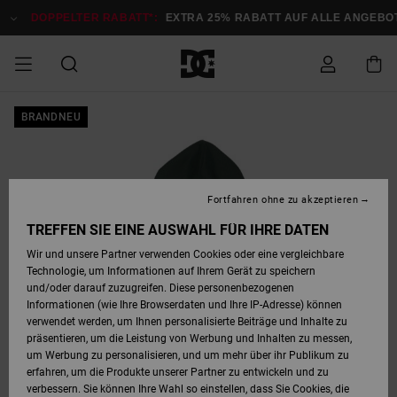
Direkt
zur
DOPPELTER RABATT*:
EXTRA 25% RABATT AUF ALLE ANGEBOTE
Produktinformation
springen
DOPPELTER
BRANDNEU
SALE MÄNNER
ESSENTIALS
ESSENTIALS
ESSENTIALS
SKATE SHOP
SNOW SHOP FÜR
Auf meine
Schuhe
Schuhe
Sale Schuhe
Stag
Astrix
Neue Kollektio
Neue Kollektio
Caps & Hüte
Chelsea
Pixie
Neue Kollektio
Schneejacken
Court Graffik
Neue Kollektio
Neue Kollektio
Hüte & Caps
Skaterschuhe
Team
Schneejacken
Snowboard Boo
Snowboard Boo
Bestellung
RABATT
MÄNNER
zugreifen
SALE FRAUEN
HIGHLIGHTS
HIGHLIGHTS
SCHUHE
COMMUNITY
Sale Bekleidun
Snow
Sale Bekleidun
Court Graffik
Ducati
Skate
Sweatshirts
Mützen
Court Graffik
Astrix
Sneakers
Snowboardhos
Pure
Skate
T-Shirts
Mützen
Alle ansehen
Snowboardhos
Schneejacken
Snowboardjac
MÄNNER
SNOW SHOP FÜR
Fortfahren ohne zu akzeptieren
Versand
FRAUEN
SALE KINDER
SCHUHE
SCHUHE
BEKLEIDUNG
Accessoires
Sale Accessoi
Lynx
DC Command
Sneakers
T-shirts
Taschen &
Alle ansehen
DC Command
Skate
Alle ansehen
Stag
Babyschuhe
Sweatshirts &
Taschen
Snowboard Boo
Snowboardhos
Snowboardhos
TREFFEN SIE EINE AUSWAHL FÜR IHRE DATEN
FRAUEN
Rucksäcke
Hoodies
Retouren
Wir und unsere Partner verwenden Cookies oder eine vergleichbare
SNOW SHOP FÜR
Technologie, um Informationen auf Ihrem Gerät zu speichern
BEKLEIDUNG
KLEIDUNG
ACCESSOIRES
SALE SNOW
Sale Snow
Pure
Manteca
Sandalen
Hemden
Manteca
Sandalen
Sneakers
Alle ansehen
Winterschuhe
Alle ansehen
Mützen
KINDER
und/oder darauf zuzugreifen. Diese personenbezogenen
KINDER
Alle ansehen
Jacken & Mänt
Informationen (wie Ihre Browserdaten und Ihre IP-Adresse) können
Bezahlung
verwendet werden, um Ihnen personalisierte Beiträge und Inhalte zu
ACCESSOIRES
T-Shirts
Jacken & Mänt
Net
Construct
Winterschuhe
Jeans
Best Sellers
Snowboard Boo
Alle ansehen
Polarfleece &
Alle ansehen
präsentieren, um die Leistung von Werbung und Inhalten zu messen,
SKATE
Hemden
Softshells
um Werbung zu personalisieren, und um mehr über ihr Publikum zu
Geschenkkarte
erfahren, um die Produkte unserer Partner zu entwickeln und zu
Jacken & Mänt
Hoodies &
Alle ansehen
Ascend
Snowboard Boo
Jacken & Mänt
Unisex
verbessern. Sie können Ihre Wahl so einstellen, dass Sie Cookies, die
COURT GRAFFIK
Sweatshirts
Jeans & Hosen
Mützen