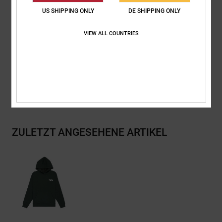
Flacher Kordelzug mit Metallenden
US SHIPPING ONLY
DE SHIPPING ONLY
RESOLVE-Besatz
VIEW ALL COUNTRIES
Zusammensetzung
[Hauptstoff] 55 % Baumwolle, 25 % recycelte
Baumwolle, 20 % recyceltes Polyester
Versand & Rückversand
ZULETZT ANGESEHENE ARTIKEL