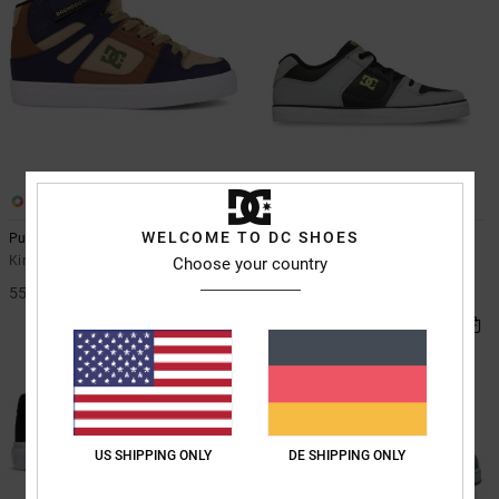
8
7
WELCOME TO DC SHOES
Pure High-Top EV
Pure Elastic
Kinder Blau High-Top-Lederschuhe
Kinder Schwarz Lederschuhe
Choose your country
55,00 €
50,00 €
US SHIPPING ONLY
DE SHIPPING ONLY