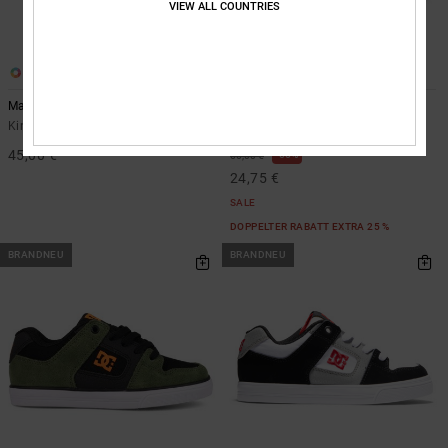
VIEW ALL COUNTRIES
1
4
Manual Slip
Stag
Kinder Schwarz Slip-on-Schuhe
Kinder Blau Lederschuhe
45,00 €
55%
55,00 €
24,75 €
SALE
DOPPELTER RABATT EXTRA 25 %
BRANDNEU
BRANDNEU