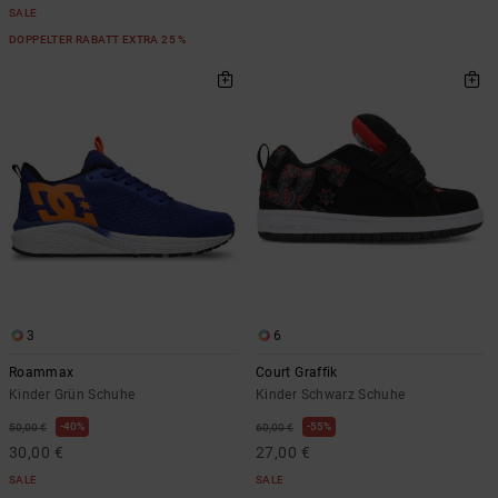
SALE
DOPPELTER RABATT EXTRA 25 %
3
6
Roammax
Court Graffik
Kinder Grün Schuhe
Kinder Schwarz Schuhe
40%
55%
50,00 €
60,00 €
30,00 €
27,00 €
SALE
SALE