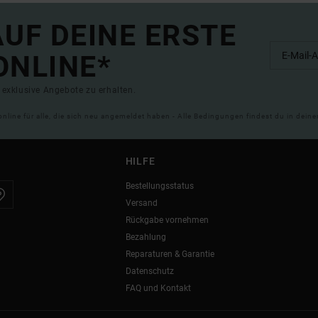
UF DEINE ERSTE
ONLINE*
exklusive Angebote zu erhalten.
online für alle, die sich neu angemeldet haben - Alle Bedingungen findest du in dei
HILFE
Bestellungsstatus
Versand
Rückgabe vornehmen
Bezahlung
Reparaturen & Garantie
Datenschutz
FAQ und Kontakt