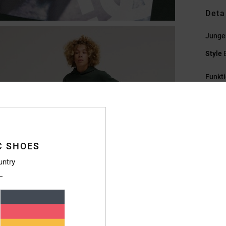
Deta
Junge
Style
Funkt
M
Baum
[280
P
C SHOES
K
P
untry
N
M
F
R