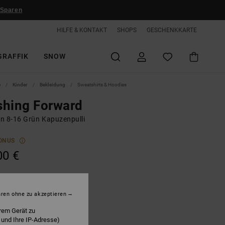
 Sparen
HILFE & KONTAKT
SHOPS
GESCHENKKARTE
GRAFFIK
SNOW
e
Kinder
Bekleidung
Sweatshirts & Hoodies
shing Forward
n 8-16 Grün Kapuzenpulli
ONUS
00 €
eep Forest
hren ohne zu akzeptieren
rem Gerät zu
 und Ihre IP-Adresse)