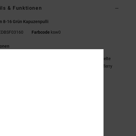
ils & Funktionen
n 8-16 Grün Kapuzenpulli
EDBSF03160
Farbcode
ksw0
ionen
aterialzusammensetzung:
55 % Baumwolle, 25 % recycelte
wolle, 20 % recyceltes Polyester, veloursartiger French Terry
 g/m²]
assform:
Standard Fit
ängurutasche
lastisol- und Digitalprints auf Brust und Rücken
ackenband mit Fischgrätmuster
etallösen
lacher Kordelzug mit Metallenden
ESOLVE-Besatz