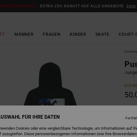
PPELTER RABATT*:
EXTRA 25% RABATT AUF ALLE ANGEBOTE
Jetzt
TT
MÄNNER
FRAUEN
KINDER
SKATE
COURT 
Startseit
Pu
Junge
ECO-B
50,
D
Farbe
 AUSWAHL FÜR IHRE DATEN
Fortfa
erwenden Cookies oder eine vergleichbare Technologie, um Informationen auf Ih
f zuzugreifen. Diese personenbezogenen Informationen (wie Ihre Browserdaten