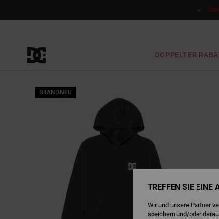
Direkt
zur
DO
Produktinformation
springen
DOPPELTER RABA
BRANDNEU
TREFFEN SIE EINE
Wir und unsere Partner v
speichern und/oder darau