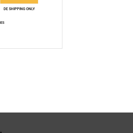
Zusa
DE SHIPPING ONLY
Baumwo
IES
Vers
L