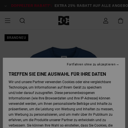
Direkt
zur
DOPPELTER RABATT*:
EXTRA 25% RABATT AUF ALLE ANGEBOT
Produktinformation
springen
DOPPELTER
BRANDNEU
SALE MÄNNER
ESSENTIALS
ESSENTIALS
ESSENTIALS
SKATE SHOP
SNOW SHOP FÜR
Auf meine
Schuhe
Schuhe
Sale Schuhe
Stag
Astrix
Neue Kollektio
Neue Kollektio
Caps & Hüte
Chelsea
Pixie
Neue Kollektio
Schneejacken
Court Graffik
Neue Kollektio
Neue Kollektio
Hüte & Caps
Skaterschuhe
Team
Schneejacken
Snowboard Boo
Snowboard Boo
Bestellung
RABATT
MÄNNER
zugreifen
SALE FRAUEN
HIGHLIGHTS
HIGHLIGHTS
SCHUHE
COMMUNITY
Sale Bekleidun
Snow
Sale Bekleidun
Court Graffik
Ducati
Skate
Sweatshirts
Mützen
Court Graffik
Astrix
Sneakers
Snowboardhos
Pure
Skate
T-Shirts
Mützen
Alle ansehen
Snowboardhos
Schneejacken
Snowboardjac
MÄNNER
SNOW SHOP FÜR
Fortfahren ohne zu akzeptieren
Versand
FRAUEN
SALE KINDER
SCHUHE
SCHUHE
BEKLEIDUNG
Accessoires
Sale Accessoi
Lynx
DC Command
Sneakers
T-shirts
Taschen &
Alle ansehen
DC Command
Skate
Alle ansehen
Stag
Babyschuhe
Sweatshirts &
Taschen
Snowboard Boo
Snowboardhos
Snowboardhos
TREFFEN SIE EINE AUSWAHL FÜR IHRE DATEN
FRAUEN
Rucksäcke
Hoodies
Retouren
Wir und unsere Partner verwenden Cookies oder eine vergleichbare
SNOW SHOP FÜR
Technologie, um Informationen auf Ihrem Gerät zu speichern
BEKLEIDUNG
KLEIDUNG
ACCESSOIRES
SALE SNOW
Sale Snow
Pure
Manteca
Sandalen
Hemden
Manteca
Sandalen
Sneakers
Alle ansehen
Winterschuhe
Alle ansehen
Mützen
KINDER
und/oder darauf zuzugreifen. Diese personenbezogenen
KINDER
Alle ansehen
Jacken & Mänt
Informationen (wie Ihre Browserdaten und Ihre IP-Adresse) können
Bezahlung
verwendet werden, um Ihnen personalisierte Beiträge und Inhalte zu
ACCESSOIRES
T-Shirts
Jacken & Mänt
Net
Construct
Winterschuhe
Jeans
Best Sellers
Snowboard Boo
Alle ansehen
Polarfleece &
Alle ansehen
präsentieren, um die Leistung von Werbung und Inhalten zu messen,
SKATE
Hemden
Softshells
um Werbung zu personalisieren, und um mehr über ihr Publikum zu
Geschenkkarte
erfahren, um die Produkte unserer Partner zu entwickeln und zu
Jacken & Mänt
Hoodies &
Alle ansehen
Ascend
Snowboard Boo
Jacken & Mänt
Unisex
verbessern. Sie können Ihre Wahl so einstellen, dass Sie Cookies, die
COURT GRAFFIK
Sweatshirts
Jeans & Hosen
Mützen