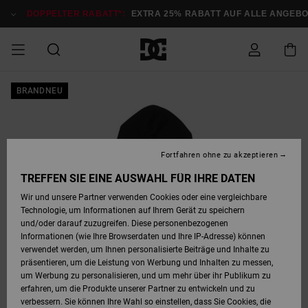
Direkt
zur
DOPPELTER RABATT*:
EXTRA 25% RABATT AUF ALLE ANGEBOT
Produktinformation
springen
DOPPELTER
BRANDNEU
SALE MÄNNER
ESSENTIALS
ESSENTIALS
ESSENTIALS
SKATE SHOP
SNOW SHOP FÜR
Auf meine
Schuhe
Schuhe
Sale Schuhe
Stag
Astrix
Neue Kollektio
Neue Kollektio
Caps & Hüte
Chelsea
Pixie
Neue Kollektio
Schneejacken
Court Graffik
Neue Kollektio
Neue Kollektio
Hüte & Caps
Skaterschuhe
Team
Schneejacken
Snowboard Boo
Snowboard Boo
Bestellung
RABATT
MÄNNER
zugreifen
SALE FRAUEN
HIGHLIGHTS
HIGHLIGHTS
SCHUHE
COMMUNITY
Sale Bekleidun
Snow
Sale Bekleidun
Court Graffik
Ducati
Skate
Sweatshirts
Mützen
Court Graffik
Astrix
Sneakers
Snowboardhos
Pure
Skate
T-Shirts
Mützen
Alle ansehen
Snowboardhos
Schneejacken
Snowboardjac
MÄNNER
SNOW SHOP FÜR
Fortfahren ohne zu akzeptieren
Versand
FRAUEN
SALE KINDER
SCHUHE
SCHUHE
BEKLEIDUNG
Accessoires
Sale Accessoi
Lynx
DC Command
Sneakers
T-shirts
Taschen &
Alle ansehen
DC Command
Skate
Alle ansehen
Stag
Babyschuhe
Sweatshirts &
Taschen
Snowboard Boo
Snowboardhos
Snowboardhos
TREFFEN SIE EINE AUSWAHL FÜR IHRE DATEN
FRAUEN
Rucksäcke
Hoodies
Retouren
Wir und unsere Partner verwenden Cookies oder eine vergleichbare
SNOW SHOP FÜR
Technologie, um Informationen auf Ihrem Gerät zu speichern
BEKLEIDUNG
KLEIDUNG
ACCESSOIRES
SALE SNOW
Sale Snow
Pure
Manteca
Sandalen
Hemden
Manteca
Sandalen
Sneakers
Alle ansehen
Winterschuhe
Alle ansehen
Mützen
KINDER
und/oder darauf zuzugreifen. Diese personenbezogenen
KINDER
Alle ansehen
Jacken & Mänt
Informationen (wie Ihre Browserdaten und Ihre IP-Adresse) können
Bezahlung
verwendet werden, um Ihnen personalisierte Beiträge und Inhalte zu
ACCESSOIRES
T-Shirts
Jacken & Mänt
Net
Construct
Winterschuhe
Jeans
Best Sellers
Snowboard Boo
Alle ansehen
Polarfleece &
Alle ansehen
präsentieren, um die Leistung von Werbung und Inhalten zu messen,
SKATE
Hemden
Softshells
um Werbung zu personalisieren, und um mehr über ihr Publikum zu
Geschenkkarte
erfahren, um die Produkte unserer Partner zu entwickeln und zu
Jacken & Mänt
Hoodies &
Alle ansehen
Ascend
Snowboard Boo
Jacken & Mänt
Unisex
verbessern. Sie können Ihre Wahl so einstellen, dass Sie Cookies, die
COURT GRAFFIK
Sweatshirts
Jeans & Hosen
Mützen