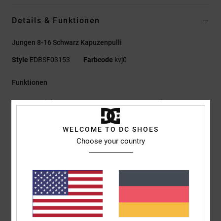
Details & Funktionen
Jungen 8-16 Schwarz Kapuzenpulli
Style
EDBSF03153
Farbcode
kvj0
Funktionen
Materialzusammensetzung:
55 % Baumwolle, 25 %
recycelte Baumwolle, 20 % recyceltes Polyester, veloursartiger
French Terry [280 g/m²]
WELCOME TO DC SHOES
Passform:
Standard Fit
Choose your country
Mit Kapuze
Kängurutasche
Plastisol-Print auf der linken Brust und am Rücken
Nackenband mit Fischgrätmuster
Metallösen
Flacher Kordelzug mit Metallenden