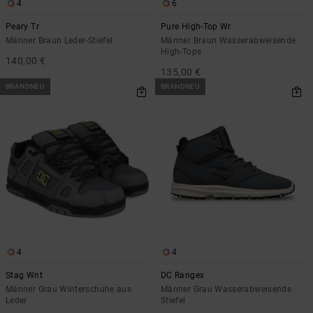
Kontaktformular.
4
6
FAQ
Peary Tr
Pure High-Top Wr
ansehen
Männer Braun Leder-Stiefel
Männer Braun Wasserabweisende
High-Tops
140,00 €
135,00 €
BRANDNEU
BRANDNEU
4
4
Stag Wnt
DC Rangex
Männer Grau Winterschuhe aus
Männer Grau Wasserabweisende
Leder
Stiefel