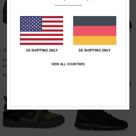
5
4
US SHIPPING ONLY
DE SHIPPING ONLY
Pure Wnt
Peary Tr
VIEW ALL COUNTRIES
Männer Braun Winter-Schuhe
Männer Braun Leder-Stiefel
95,00 €
140,00 €
BRANDNEU