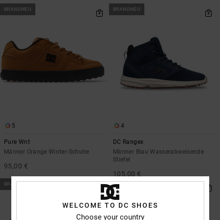
BRANDNEU
BRANDNEU
5
4
Pure Wnt
DC Rangex
Männer Orange Winter-Schuhe
Männer Blau Wasserabweisende
Stiefel
95,00 €
105,00 €
BRANDNEU
WELCOME TO DC SHOES
Choose your country