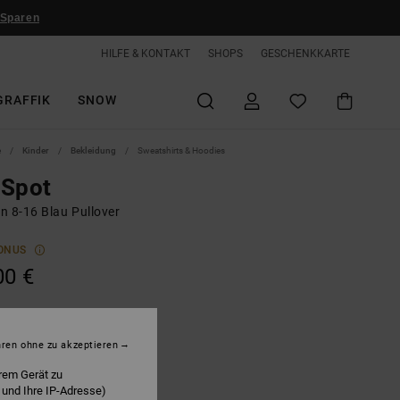
 Sparen
HILFE & KONTAKT
SHOPS
GESCHENKKARTE
GRAFFIK
SNOW
e
Kinder
Bekleidung
Sweatshirts & Hoodies
 Spot
n 8-16 Blau Pullover
ONUS
00 €
lack Iris
hren ohne zu akzeptieren
rem Gerät zu
 und Ihre IP-Adresse)