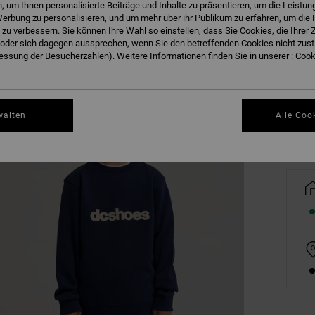
 um Ihnen personalisierte Beiträge und Inhalte zu präsentieren, um die Leistu
erbung zu personalisieren, und um mehr über ihr Publikum zu erfahren, um die 
 zu verbessern. Sie können Ihre Wahl so einstellen, dass Sie Cookies, die Ihre
der sich dagegen aussprechen, wenn Sie den betreffenden Cookies nicht zust
8/X
ssung der Besucherzahlen). Weitere Informationen finden Sie in unserer :
Cooki
Gr
walten
Alle Coo