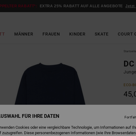
PPELTER RABATT*:
EXTRA 25% RABATT AUF ALLE ANGEBOTE
Jetzt
TT
MÄNNER
FRAUEN
KINDER
SKATE
COURT 
Startseit
DC
Junge
ECO-B
45,
B
Farbe
 AUSWAHL FÜR IHRE DATEN
Fortfa
erwenden Cookies oder eine vergleichbare Technologie, um Informationen auf Ih
f zuzugreifen. Diese personenbezogenen Informationen (wie Ihre Browserdaten