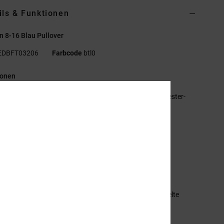
ils & Funktionen
 8-16 Blau Pullover
EDBFT03206
Farbcode
btl0
ionen
aterialzusammensetzung:
80 % Baumwolle, 20 % Polyester-
over [350 g/m²]
assform:
Standard Fit
undhalsausschnitt
ippbündchen an Ärmeln und Saum
rust-Applikation
ackenband mit Fischgrätmuster
mmensetzung
[Hauptstoff] 55 % Baumwolle, 25 % recycelte
lle, 20 % recyceltes Polyester