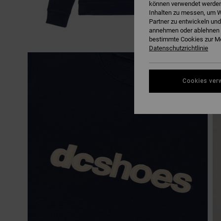
können verwendet werden,
Inhalten zu messen, um W
Partner zu entwickeln und
annehmen oder ablehnen o
bestimmte Cookies zur Me
Datenschutzrichtlinie
Cookies ver