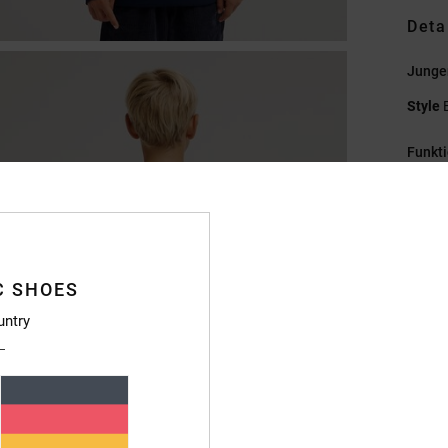
Deta
Jungen
Style
Funkt
M
Pull
P
R
C SHOES
R
B
untry
N
Zusa
Baumwo