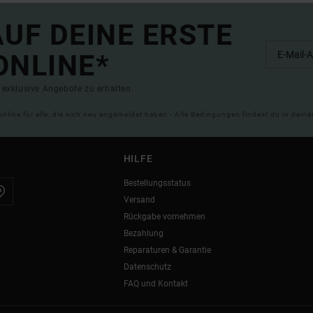
UF DEINE ERSTE
ONLINE*
exklusive Angebote zu erhalten.
online für alle, die sich neu angemeldet haben - Alle Bedingungen findest du in dei
HILFE
Bestellungsstatus
Versand
Rückgabe vornehmen
Bezahlung
Reparaturen & Garantie
Datenschutz
FAQ und Kontakt