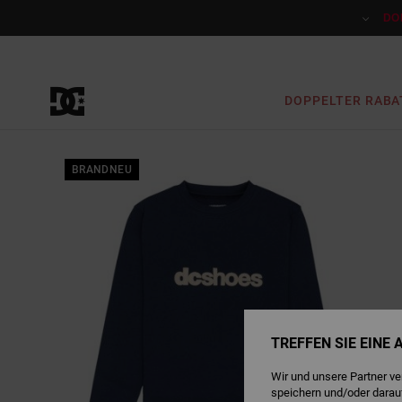
Direkt
zur
DO
Produktinformation
springen
DOPPELTER RABA
BRANDNEU
TREFFEN SIE EINE
Wir und unsere Partner v
speichern und/oder darau