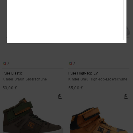
7
7
Pure Elastic
Pure High-Top EV
Kinder Braun Lederschuhe
Kinder Grau High-Top-Lederschuhe
50,00 €
55,00 €