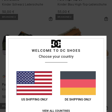
Kinder Schwarz Lederschuhe
Kinder Blau High-Top-Lederschuhe
50,00 €
55,00 €
BRANDNEU
BRANDNEU
WELCOME TO DC SHOES
Choose your country
3
3
Pure
Pure High-Top Wnt Ev
Kinder Grün Lederschuhe
Kinder Orange High-Top-
Winterschuhe
50,00 €
US SHIPPING ONLY
DE SHIPPING ONLY
60,00 €
BRANDNEU
BRANDNEU
VIEW ALL COUNTRIES