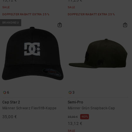
13,12 €
11,25 €
SALE
SALE
DOPPELTER RABATT EXTRA 25 %
DOPPELTER RABATT EXTRA 25 %
BRANDNEU
6
3
Cap Star 2
Semi-Pro
Männer Schwarz Flexfit®-Kappe
Männer Grün Snapback-Cap
35,00 €
63%
35,00 €
13,12 €
SALE