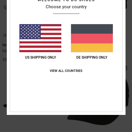
Choose your country
3
2
Reynotts
DC Double That
Männer Beige Kappe
Männer Schwarz Kappe
US SHIPPING ONLY
DE SHIPPING ONLY
30,00 €
35,00 €
BRANDNEU
VIEW ALL COUNTRIES