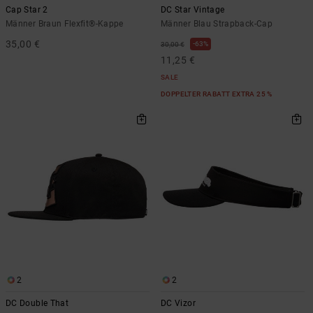
Cap Star 2
DC Star Vintage
Männer Braun Flexfit®-Kappe
Männer Blau Strapback-Cap
35,00 €
63%
30,00 €
11,25 €
SALE
DOPPELTER RABATT EXTRA 25 %
2
2
DC Double That
DC Vizor