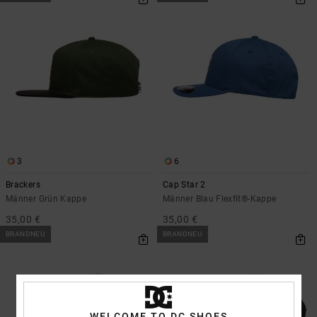
3
6
Brackers
Cap Star 2
Männer Grün Kappe
Männer Blau Flexfit®-Kappe
35,00 €
35,00 €
BRANDNEU
BRANDNEU
WELCOME TO DC SHOES