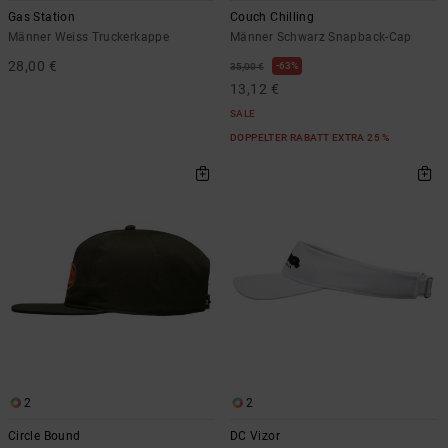
Gas Station
Couch Chilling
Männer Weiss Truckerkappe
Männer Schwarz Snapback-Cap
28,00 €
63%
35,00 €
13,12 €
SALE
DOPPELTER RABATT EXTRA 25 %
2
2
Circle Bound
DC Vizor