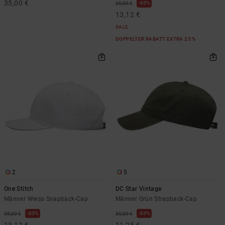
35,00 €
63%
35,00 €
13,12 €
SALE
DOPPELTER RABATT EXTRA 25 %
2
5
One Stitch
DC Star Vintage
Männer Weiss Snapback-Cap
Männer Grün Strapback-Cap
63%
63%
35,00 €
30,00 €