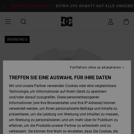
Direkt
zur
DOPPELTER RABATT*:
EXTRA 25% RABATT AUF ALLE ANGEBOTE
Produktinformation
springen
DOPPELTER
BRANDNEU
SALE MÄNNER
ESSENTIALS
ESSENTIALS
ESSENTIALS
SKATE SHOP
SNOW SHOP FÜR
Auf meine
Schuhe
Schuhe
Sale Schuhe
Stag
Astrix
Neue Kollektio
Neue Kollektio
Caps & Hüte
Chelsea
Pixie
Neue Kollektio
Schneejacken
Court Graffik
Neue Kollektio
Neue Kollektio
Hüte & Caps
Skaterschuhe
Team
Schneejacken
Snowboard Boo
Snowboard Boo
Bestellung
RABATT
MÄNNER
zugreifen
SALE FRAUEN
HIGHLIGHTS
HIGHLIGHTS
SCHUHE
COMMUNITY
Sale Bekleidun
Snow
Sale Bekleidun
Court Graffik
Ducati
Skate
Sweatshirts
Mützen
Court Graffik
Astrix
Sneakers
Snowboardhos
Pure
Skate
T-Shirts
Mützen
Alle ansehen
Snowboardhos
Schneejacken
Snowboardjac
MÄNNER
SNOW SHOP FÜR
Fortfahren ohne zu akzeptieren
Versand
FRAUEN
SALE KINDER
SCHUHE
SCHUHE
BEKLEIDUNG
Accessoires
Sale Accessoi
Lynx
DC Command
Sneakers
T-shirts
Taschen &
Alle ansehen
DC Command
Skate
Alle ansehen
Stag
Babyschuhe
Sweatshirts &
Taschen
Snowboard Boo
Snowboardhos
Snowboardhos
TREFFEN SIE EINE AUSWAHL FÜR IHRE DATEN
FRAUEN
Rucksäcke
Hoodies
Retouren
Wir und unsere Partner verwenden Cookies oder eine vergleichbare
SNOW SHOP FÜR
Technologie, um Informationen auf Ihrem Gerät zu speichern
BEKLEIDUNG
KLEIDUNG
ACCESSOIRES
SALE SNOW
Sale Snow
Pure
Manteca
Sandalen
Hemden
Manteca
Sandalen
Sneakers
Alle ansehen
Winterschuhe
Alle ansehen
Mützen
KINDER
und/oder darauf zuzugreifen. Diese personenbezogenen
KINDER
Alle ansehen
Jacken & Mänt
Informationen (wie Ihre Browserdaten und Ihre IP-Adresse) können
Bezahlung
verwendet werden, um Ihnen personalisierte Beiträge und Inhalte zu
ACCESSOIRES
T-Shirts
Jacken & Mänt
Net
Construct
Winterschuhe
Jeans
Best Sellers
Snowboard Boo
Alle ansehen
Polarfleece &
Alle ansehen
präsentieren, um die Leistung von Werbung und Inhalten zu messen,
SKATE
Hemden
Softshells
um Werbung zu personalisieren, und um mehr über ihr Publikum zu
Geschenkkarte
erfahren, um die Produkte unserer Partner zu entwickeln und zu
Jacken & Mänt
Hoodies &
Alle ansehen
Ascend
Snowboard Boo
Jacken & Mänt
Unisex
verbessern. Sie können Ihre Wahl so einstellen, dass Sie Cookies, die
COURT GRAFFIK
Sweatshirts
Jeans & Hosen
Mützen