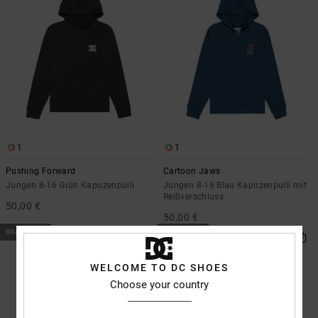
1
1
Pushing Forward
Cartoon Jaws
Jungen 8-16 Grün Kapuzenpulli
Jungen 8-16 Blau Kapuzenpulli mit
Reißverschluss
50,00 €
50,00 €
BRANDNEU
BRANDNEU
WELCOME TO DC SHOES
Choose your country