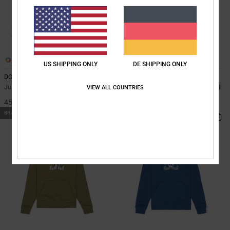
1
1
US SHIPPING ONLY
DE SHIPPING ONLY
DC Spot
Lanai
Jungen 8-16 Blau Pullover
Jungen 8-16 Schwarz Kapuzenpulli
VIEW ALL COUNTRIES
45,00 €
50,00 €
BRANDNEU
BRANDNEU