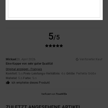
Farbe
5.0
5
/5
Mickael
20. April 2026
Verifizierter Kauf
Eine Kappe von sehr guter Qualität
Original anzeigen - Français
Komfort
: 5
Preis-Leistungs-Verhältnis
: 4
Größe
: Perfekte Größe
/5
/5
Material
: 5
Farbe
: 5
/5
/5
Ich empfehle dieses Produkt
Verifiziert von
TrustVille
ZULETZT ANGESEHENE ARTIKEL