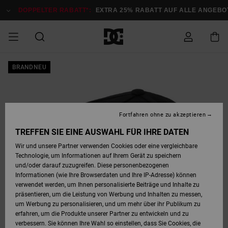
Direkt
zur
DOPPELTER RABATT*:
EXTRA 25% RABATT AUF ALLE ANGEBOTE
Produktinformation
springen
DOPPELTER
BRANDNEU
SALE MÄNNER
ESSENTIALS
ESSENTIALS
ESSENTIALS
SKATE SHOP
SNOW SHOP FÜR
Auf meine
Schuhe
Schuhe
Sale Schuhe
Stag
Astrix
Neue Kollektio
Neue Kollektio
Caps & Hüte
Chelsea
Pixie
Neue Kollektio
Schneejacken
Court Graffik
Neue Kollektio
Neue Kollektio
Hüte & Caps
Skaterschuhe
Team
Schneejacken
Snowboard Boo
Snowboard Boo
Bestellung
RABATT
MÄNNER
zugreifen
SALE FRAUEN
HIGHLIGHTS
HIGHLIGHTS
SCHUHE
COMMUNITY
Sale Bekleidun
Snow
Sale Bekleidun
Court Graffik
Ducati
Skate
Sweatshirts
Mützen
Court Graffik
Astrix
Sneakers
Snowboardhos
Pure
Skate
T-Shirts
Mützen
Alle ansehen
Snowboardhos
Schneejacken
Snowboardjac
MÄNNER
SNOW SHOP FÜR
Fortfahren ohne zu akzeptieren
Versand
FRAUEN
SALE KINDER
SCHUHE
SCHUHE
BEKLEIDUNG
Accessoires
Sale Accessoi
Lynx
DC Command
Sneakers
T-shirts
Taschen &
Alle ansehen
DC Command
Skate
Alle ansehen
Stag
Babyschuhe
Sweatshirts &
Taschen
Snowboard Boo
Snowboardhos
Snowboardhos
TREFFEN SIE EINE AUSWAHL FÜR IHRE DATEN
FRAUEN
Rucksäcke
Hoodies
Retouren
Wir und unsere Partner verwenden Cookies oder eine vergleichbare
SNOW SHOP FÜR
Technologie, um Informationen auf Ihrem Gerät zu speichern
BEKLEIDUNG
KLEIDUNG
ACCESSOIRES
SALE SNOW
Sale Snow
Pure
Manteca
Sandalen
Hemden
Manteca
Sandalen
Sneakers
Alle ansehen
Winterschuhe
Alle ansehen
Mützen
KINDER
und/oder darauf zuzugreifen. Diese personenbezogenen
KINDER
Alle ansehen
Jacken & Mänt
Informationen (wie Ihre Browserdaten und Ihre IP-Adresse) können
Bezahlung
verwendet werden, um Ihnen personalisierte Beiträge und Inhalte zu
ACCESSOIRES
T-Shirts
Jacken & Mänt
Net
Construct
Winterschuhe
Jeans
Best Sellers
Snowboard Boo
Alle ansehen
Polarfleece &
Alle ansehen
präsentieren, um die Leistung von Werbung und Inhalten zu messen,
SKATE
Hemden
Softshells
um Werbung zu personalisieren, und um mehr über ihr Publikum zu
Geschenkkarte
erfahren, um die Produkte unserer Partner zu entwickeln und zu
Jacken & Mänt
Hoodies &
Alle ansehen
Ascend
Snowboard Boo
Jacken & Mänt
Unisex
verbessern. Sie können Ihre Wahl so einstellen, dass Sie Cookies, die
COURT GRAFFIK
Sweatshirts
Jeans & Hosen
Mützen