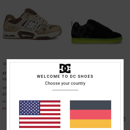
2
5
AT-2 Se
Court Graffik
WELCOME TO DC SHOES
Männer Braun Lederschuhe
Unisex Schwarz Lederschuhe
Choose your country
85,00 €
55%
105,00 €
47,25 €
SALE
DOPPELTER RABATT EXTRA 25 %