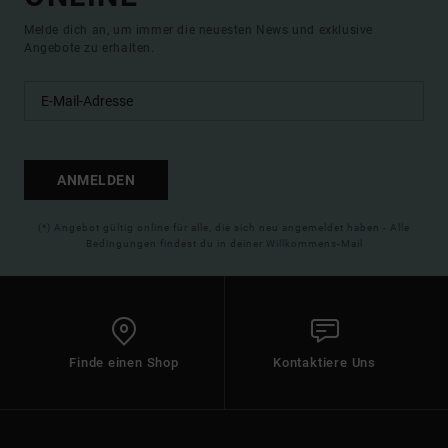
Melde dich an, um immer die neuesten News und exklusive
Angebote zu erhalten.
ANMELDEN
(*) Angebot gültig online für alle, die sich neu angemeldet haben - Alle
Bedingungen findest du in deiner Willkommens-Mail
Finde einen Shop
Kontaktiere Uns