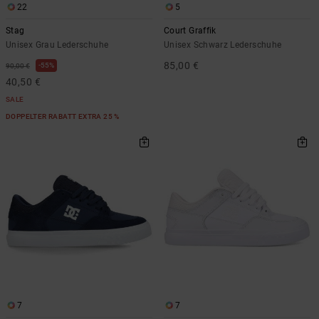
22
5
Stag
Court Graffik
Unisex Grau Lederschuhe
Unisex Schwarz Lederschuhe
85,00 €
55%
90,00 €
40,50 €
SALE
DOPPELTER RABATT EXTRA 25 %
7
7