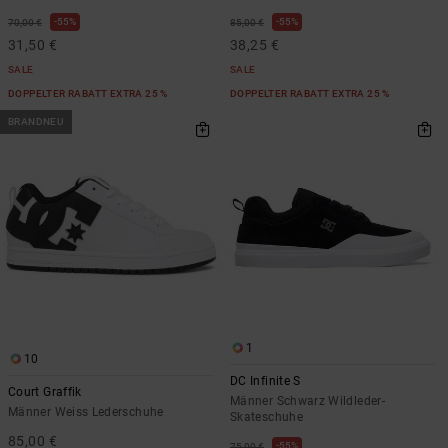
55%
55%
70,00 €
85,00 €
31,50 €
38,25 €
SALE
SALE
DOPPELTER RABATT EXTRA 25 %
DOPPELTER RABATT EXTRA 25 %
BRANDNEU
1
10
DC Infinite S
Court Graffik
Männer Schwarz Wildleder-
Männer Weiss Lederschuhe
Skateschuhe
85,00 €
55%
75,00 €