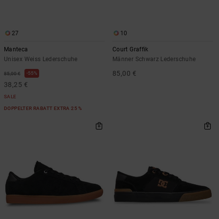
Kontaktformular.
FAQ
ansehen
27
10
Manteca
Court Graffik
Unisex Weiss Lederschuhe
Männer Schwarz Lederschuhe
85,00 €
55%
85,00 €
38,25 €
SALE
DOPPELTER RABATT EXTRA 25 %