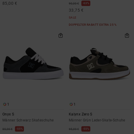
85,00 €
63%
90,00 €
33,75 €
SALE
DOPPELTER RABATT EXTRA 25 %
1
1
Onyx S
Kalynx Zero S
Männer Schwarz Skateschuhe
Männer Grün Leder-Skate-Schuhe
55%
55%
85,00 €
95,00 €