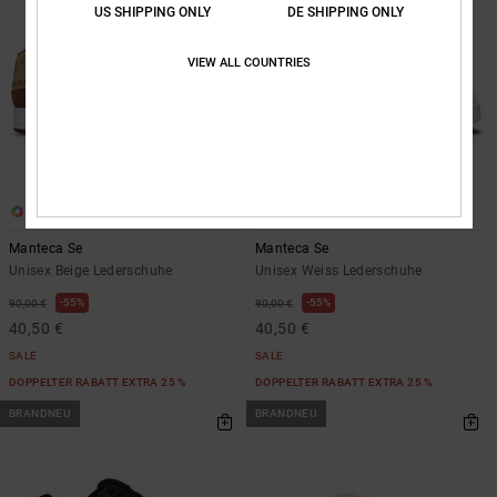
US SHIPPING ONLY
DE SHIPPING ONLY
VIEW ALL COUNTRIES
5
5
Manteca Se
Manteca Se
Unisex Beige Lederschuhe
Unisex Weiss Lederschuhe
55%
55%
90,00 €
90,00 €
40,50 €
40,50 €
SALE
SALE
DOPPELTER RABATT EXTRA 25 %
DOPPELTER RABATT EXTRA 25 %
BRANDNEU
BRANDNEU