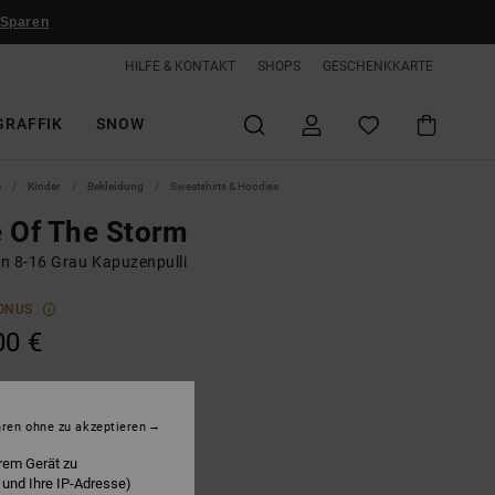
 Sparen
HILFE & KONTAKT
SHOPS
GESCHENKKARTE
GRAFFIK
SNOW
e
Kinder
Bekleidung
Sweatshirts & Hoodies
 Of The Storm
n 8-16 Grau Kapuzenpulli
ONUS
00 €
ight Heather Grey
hren ohne zu akzeptieren
rem Gerät zu
 und Ihre IP-Adresse)