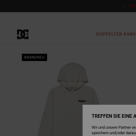
Direkt
zur
DO
Produktinformation
springen
DOPPELTER RABA
BRANDNEU
TREFFEN SIE EINE
Wir und unsere Partner v
speichern und/oder darau