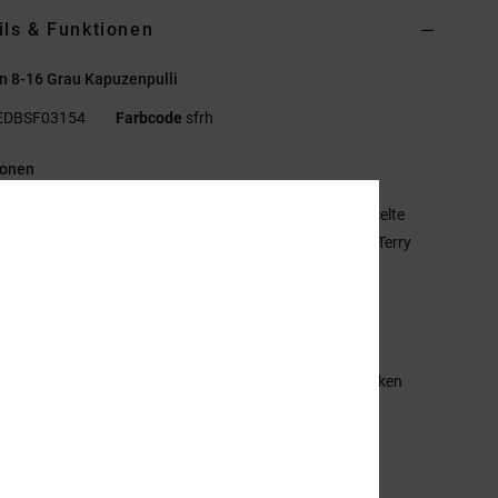
ils & Funktionen
n 8-16 Grau Kapuzenpulli
EDBSF03154
Farbcode
sfrh
ionen
aterialzusammensetzung:
55 % Baumwolle, 25 % recycelte
wolle, 20 % recyceltes Polyester, veloursartiger French Terry
 g/m²]
assform:
Standard Fit
it Kapuze
ängurutasche
igitale und Puffdrucke auf der linken Brust und dem Rücken
ackenband mit Fischgrätmuster
etallösen
lacher Kordelzug mit Metallenden
ESOLVE-Besatz