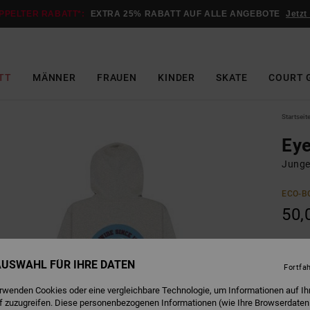
PPELTER RABATT*:
EXTRA 25% RABATT AUF ALLE ANGEBOTE
Jetzt
TT
MÄNNER
FRAUEN
KINDER
SKATE
COURT 
Startseit
Eye
Junge
ECO-B
50,
L
Farbe
 AUSWAHL FÜR IHRE DATEN
Fortfa
erwenden Cookies oder eine vergleichbare Technologie, um Informationen auf Ih
f zuzugreifen. Diese personenbezogenen Informationen (wie Ihre Browserdaten