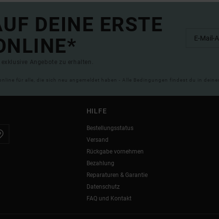
UF DEINE ERSTE
ONLINE*
exklusive Angebote zu erhalten.
online für alle, die sich neu angemeldet haben - Alle Bedingungen findest du in dei
HILFE
Bestellungsstatus
Versand
Rückgabe vornehmen
Bezahlung
Reparaturen & Garantie
Datenschutz
FAQ und Kontakt