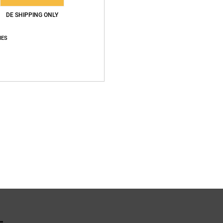
DE SHIPPING ONLY
Zusa
Baumwo
IES
Vers
L