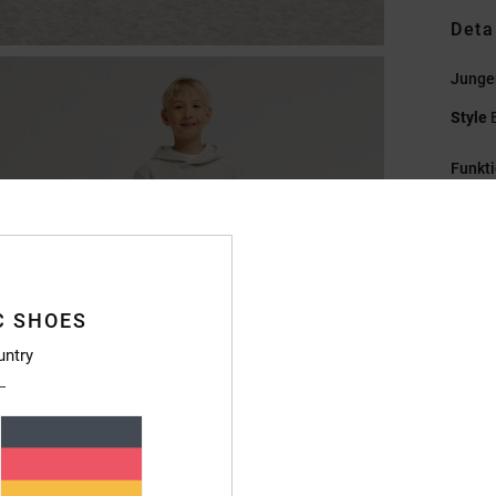
Deta
Junge
Style
Funkt
M
Baum
[280
P
C SHOES
M
K
untry
D
N
M
F
R