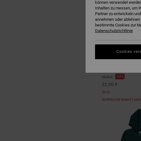
können verwendet werden,
Inhalten zu messen, um W
Partner zu entwickeln und
annehmen oder ablehnen o
bestimmte Cookies zur Me
Datenschutzrichtlinie
1
Cookies ver
Baseline
Jungen 8-16 Schwarz
63%
60,00 €
22,50 €
SALE
DOPPELTER RABATT EXT