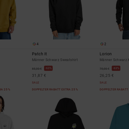
4
2
Patch It
Lorion
Männer Schwarz Sweatshirt
Männer Schwarz 
63%
63%
85,00 €
70,00 €
31,87 €
26,25 €
SALE
SALE
RA 25 %
DOPPELTER RABATT EXTRA 25 %
DOPPELTER RABATT 