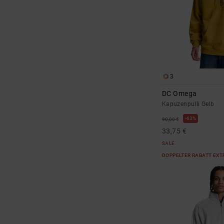
3
DC Omega
Kapuzenpulli Gelb
63%
90,00 €
33,75 €
SALE
DOPPELTER RABATT EXT