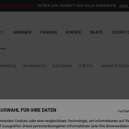
PPELTER RABATT*:
EXTRA 25% RABATT AUF ALLE ANGEBOTE
Jetzt
TT
MÄNNER
FRAUEN
KINDER
SKATE
COURT 
irts
ekleidung
Accessoires
Sale Snow
T-Shirts
Jacken & Mänt
 AUSWAHL FÜR IHRE DATEN
Fortfa
erwenden Cookies oder eine vergleichbare Technologie, um Informationen auf Ih
f zuzugreifen. Diese personenbezogenen Informationen (wie Ihre Browserdaten