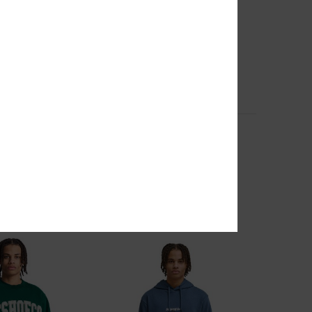
1
Anodized
weatshirt mit
Männer Beige Kapuzenpulli mit
ragen
Reißverschluss
63%
80,00 €
30,00 €
SALE
EXTRA 25 %
DOPPELTER RABATT EXTRA 25 %