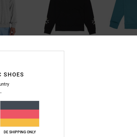
1
1
Shock Side
Patch It
rt mit
Jungen 8-16 Schwarz Kapuzenpulli
Jungen 8-16 Blau
n
63%
63%
50,00 €
50,00 €
C SHOES
18,75 €
18,75 €
untry
SALE
SALE
DOPPELTER RABATT EXTRA 25 %
DOPPELTER RABATT 
RA 25 %
DE SHIPPING ONLY