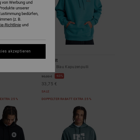
ng von Werbung und
Produkte unserer
r Zustimmung bedürfen,
immen (z. B.
e-Richtlinie
und
5
kies akzeptieren
Patch It
zenpulli
Männer Blau Kapuzenpulli
63%
90,00 €
33,75 €
SALE
EXTRA 25 %
DOPPELTER RABATT EXTRA 25 %