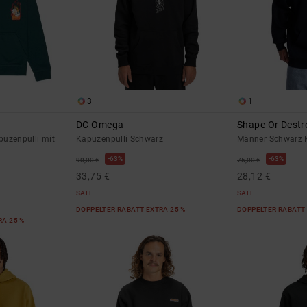
3
1
DC Omega
Shape Or Destr
uzenpulli mit
Kapuzenpulli Schwarz
Männer Schwarz 
63%
63%
90,00 €
75,00 €
33,75 €
28,12 €
SALE
SALE
DOPPELTER RABATT EXTRA 25 %
DOPPELTER RABATT 
RA 25 %