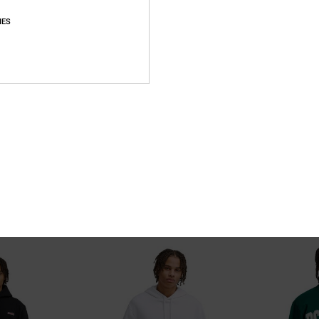
IES
2
3
Shock Side
Flow Down
pulli
Männer Blau Kapuzenpulli
Männer Schwarz S
Reißverschluss-K
63%
75,00 €
63%
80,00 €
28,12 €
30,00 €
SALE
SALE
RA 25 %
DOPPELTER RABATT EXTRA 25 %
DOPPELTER RABATT 