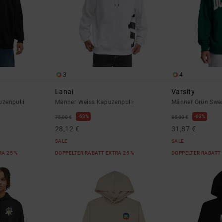
3
4
Lanai
Varsity
zenpulli
Männer Weiss Kapuzenpulli
Männer Grün Swea
63%
63%
75,00 €
85,00 €
28,12 €
31,87 €
SALE
SALE
RA 25 %
DOPPELTER RABATT EXTRA 25 %
DOPPELTER RABATT 