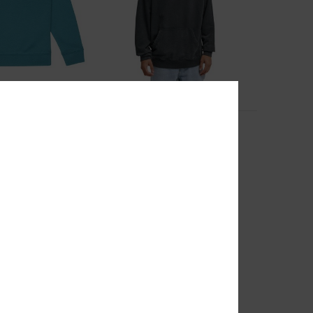
1
Skull Storm
 Sweatshirt
Männer Schwarz Kapuzenpulli
63%
85,00 €
31,87 €
SALE
EXTRA 25 %
DOPPELTER RABATT EXTRA 25 %