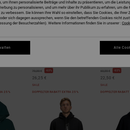
 um Ihnen personalisierte Beiträge und Inhalte zu präsentieren, um die Leistu
erbung zu personalisieren, und um mehr über ihr Publikum zu erfahren, um die 
 zu verbessern. Sie können Ihre Wahl so einstellen, dass Sie Cookies, die Ihre
der sich dagegen aussprechen, wenn Sie den betreffenden Cookies nicht zust
ssung der Besucherzahlen). Weitere Informationen finden Sie in unserer :
Cooki
2
2
walten
Alle Coo
Lorion
Hampden
 Zip-Hoodie
Männer Grün Kapuzenpulli
Männer Grau Kapu
63%
63%
70,00 €
60,00 €
26,25 €
22,50 €
SALE
SALE
RA 25 %
DOPPELTER RABATT EXTRA 25 %
DOPPELTER RABATT 