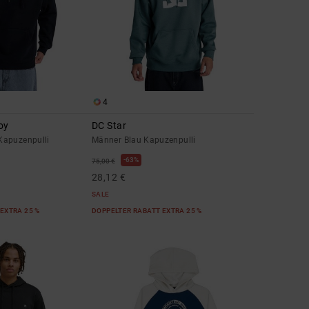
4
oy
DC Star
Kapuzenpulli
Männer Blau Kapuzenpulli
63%
75,00 €
28,12 €
SALE
EXTRA 25 %
DOPPELTER RABATT EXTRA 25 %