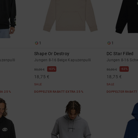
1
1
Shape Or Destroy
DC Star Filled
zenpulli
Jungen 8-16 Beige Kapuzenpulli
Jungen 8-16 Schw
63%
63%
50,00 €
50,00 €
18,75 €
18,75 €
SALE
SALE
RA 25 %
DOPPELTER RABATT EXTRA 25 %
DOPPELTER RABATT 