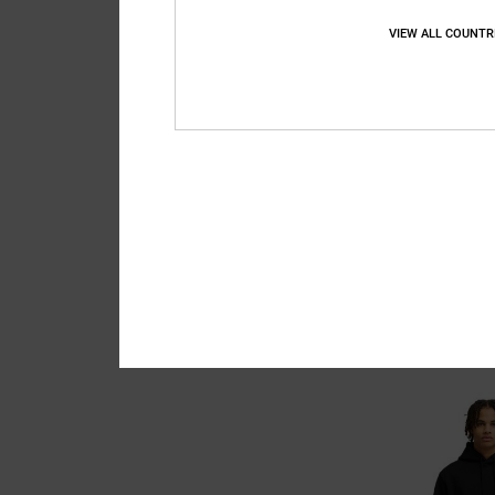
VIEW ALL COUNTR
2
Hampden
Männer Grün Kapuzen
63%
60,00 €
22,50 €
SALE
DOPPELTER RABATT EXT