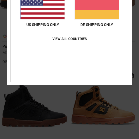
US SHIPPING ONLY
DE SHIPPING ONLY
5
7
VIEW ALL COUNTRIES
Pure Wnt
Pure High-Top Wc Wnt
Männer Orange Winter-Schuhe
Männer Braun High-Top-
Winterschuhe
95,00 €
105,00 €