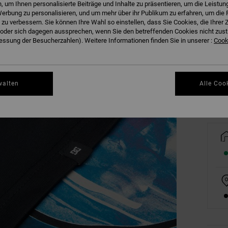
 um Ihnen personalisierte Beiträge und Inhalte zu präsentieren, um die Leistu
erbung zu personalisieren, und um mehr über ihr Publikum zu erfahren, um die 
 zu verbessern. Sie können Ihre Wahl so einstellen, dass Sie Cookies, die Ihre
der sich dagegen aussprechen, wenn Sie den betreffenden Cookies nicht zust
8/X
ssung der Besucherzahlen). Weitere Informationen finden Sie in unserer :
Cooki
Gr
walten
Alle Coo