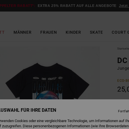
PPELTER RABATT*:
EXTRA 25% RABATT AUF ALLE ANGEBOTE
Jetzt
TT
MÄNNER
FRAUEN
KINDER
SKATE
COURT 
Startseit
DC 
Junge
ECO-B
25,
B
Farbe
 AUSWAHL FÜR IHRE DATEN
Fortfa
erwenden Cookies oder eine vergleichbare Technologie, um Informationen auf Ih
f zuzugreifen. Diese personenbezogenen Informationen (wie Ihre Browserdaten