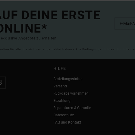
UF DEINE ERSTE
ONLINE*
exklusive Angebote zu erhalten.
online für alle, die sich neu angemeldet haben - Alle Bedingungen findest du in dei
HILFE
Bestellungsstatus
Versand
Rückgabe vornehmen
Bezahlung
Reparaturen & Garantie
Datenschutz
FAQ und Kontakt