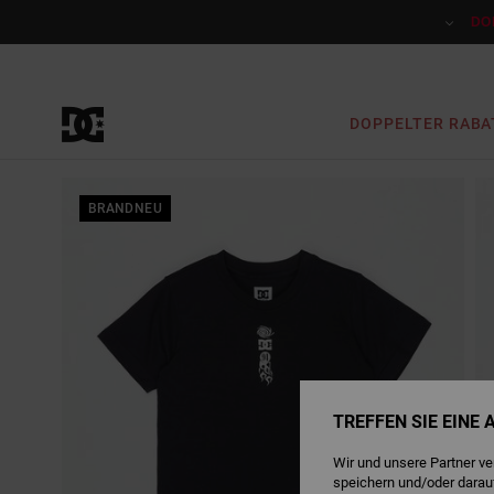
Direkt
zur
DO
Produktinformation
springen
DOPPELTER RABA
BRANDNEU
TREFFEN SIE EINE
Wir und unsere Partner v
speichern und/oder darau