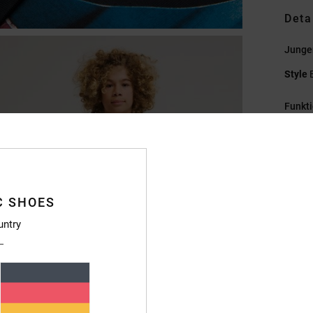
Deta
Jungen
Style
Funkt
M
Baum
P
R
C SHOES
D
S
untry
C
Zusa
Baumw