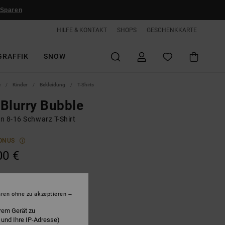
 Sparen
HILFE & KONTAKT
SHOPS
GESCHENKKARTE
GRAFFIK
SNOW
e
Kinder
Bekleidung
T-Shirts
Blurry Bubble
n 8-16 Schwarz T-Shirt
ONUS
00 €
lack
hren ohne zu akzeptieren
rem Gerät zu
 und Ihre IP-Adresse)