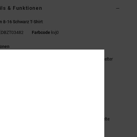
ils & Funktionen
 8-16 Schwarz T-Shirt
EDBZT03482
Farbcode
kvj0
ionen
aterialzusammensetzung:
75 % Baumwolle, 25 % recycelter
wolljersey [200 g/m²]
assform:
Standard Fit
undhalsausschnitt
igitalprints auf der linken Brust und am Rücken
iebdruck-Nackenlabel
lip-Label am Saum
mmensetzung
[Hauptstoff] 75 % Baumwolle, 25 % recycelte
olle