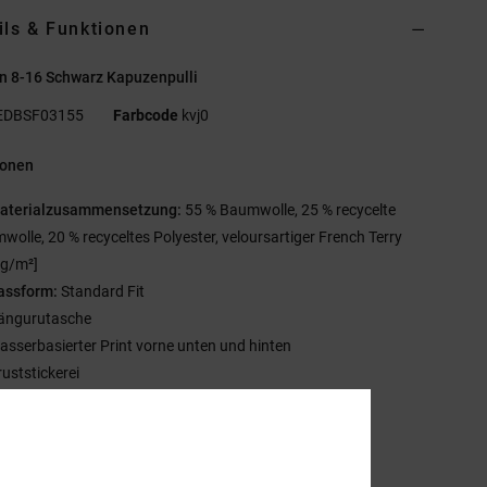
ils & Funktionen
n 8-16 Schwarz Kapuzenpulli
EDBSF03155
Farbcode
kvj0
ionen
aterialzusammensetzung:
55 % Baumwolle, 25 % recycelte
wolle, 20 % recyceltes Polyester, veloursartiger French Terry
 g/m²]
assform:
Standard Fit
ängurutasche
asserbasierter Print vorne unten und hinten
ruststickerei
ackenband mit Fischgrätmuster
etallösen
lacher Kordelzug mit Metallenden
ESOLVE-Besatz