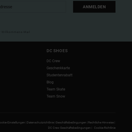
ANMELDEN
ner Willkommens-Mail
DC SHOES
DC Crew
Geschenkkarte
Studentenrabatt
Blog
Team Skate
Team Snow
ookie-Einstellungen |
Datenschutzrichtlinie |
Geschäftsbedingungen |
Rechtliche Hinweise |
DC Crew Geschäftsbedingungen |
Cookie-Richtlinie