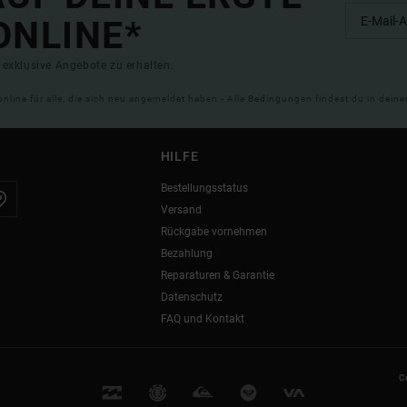
ONLINE*
exklusive Angebote zu erhalten.
online für alle, die sich neu angemeldet haben - Alle Bedingungen findest du in dei
HILFE
Bestellungsstatus
Versand
Rückgabe vornehmen
Bezahlung
Reparaturen & Garantie
Datenschutz
FAQ und Kontakt
C