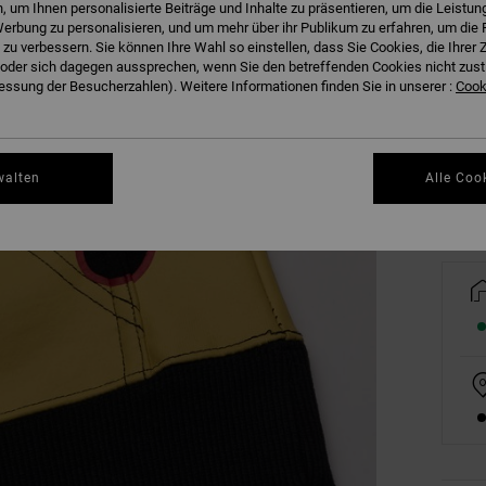
 um Ihnen personalisierte Beiträge und Inhalte zu präsentieren, um die Leistu
erbung zu personalisieren, und um mehr über ihr Publikum zu erfahren, um die 
 zu verbessern. Sie können Ihre Wahl so einstellen, dass Sie Cookies, die Ihre
der sich dagegen aussprechen, wenn Sie den betreffenden Cookies nicht zust
8/X
ssung der Besucherzahlen). Weitere Informationen finden Sie in unserer :
Cooki
Gr
walten
Alle Coo