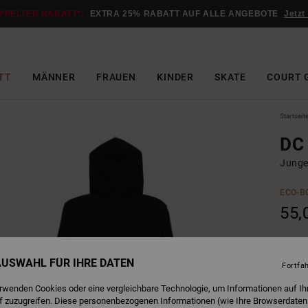
PPELTER RABATT*:
EXTRA 25% RABATT AUF ALLE ANGEBOTE
Jetzt
TT
MÄNNER
FRAUEN
KINDER
SKATE
COURT 
Startseit
DC
Junge
ECO-B
55,
B
Farbe
 AUSWAHL FÜR IHRE DATEN
Fortfa
erwenden Cookies oder eine vergleichbare Technologie, um Informationen auf Ih
f zuzugreifen. Diese personenbezogenen Informationen (wie Ihre Browserdaten