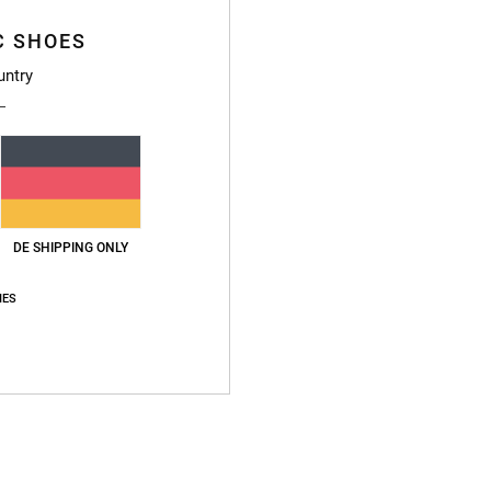
C SHOES
Zusa
Baumwo
untry
Vers
DE SHIPPING ONLY
IES