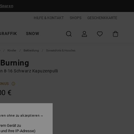
 Sparen
HILFE & KONTAKT
SHOPS
GESCHENKKARTE
GRAFFIK
SNOW
e
Kinder
Bekleidung
Sweatshirts & Hoodies
 Burning
n 8-16 Schwarz Kapuzenpulli
ONUS
00 €
lack
hren ohne zu akzeptieren
rem Gerät zu
 und Ihre IP-Adresse)