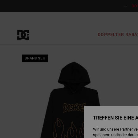
Direkt
zur
DO
Produktinformation
springen
DOPPELTER RABA
BRANDNEU
TREFFEN SIE EINE
Wir und unsere Partner v
speichern und/oder darau