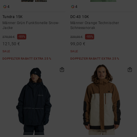
4
4
Tundra 15K
DC-43 10K
Männer Grün Funktionelle Snow-
Männer Orange Technischer
Jacke
Schneeanorak
55%
55%
270,00 €
220,00 €
121,50 €
99,00 €
SALE
SALE
DOPPELTER RABATT EXTRA 25 %
DOPPELTER RABATT EXTRA 25 %