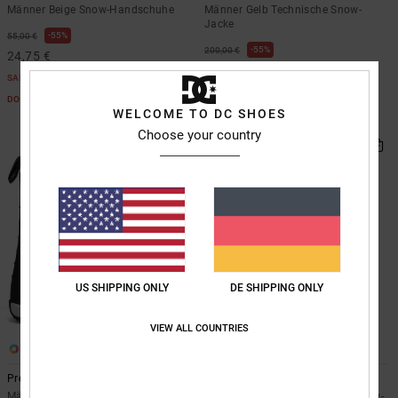
Männer Beige Snow-Handschuhe
Männer Gelb Technische Snow-
Jacke
55%
55,00 €
55%
200,00 €
24,75 €
90,00 €
SALE
SALE
DOPPELTER RABATT EXTRA 25 %
WELCOME TO DC SHOES
DOPPELTER RABATT EXTRA 25 %
Choose your country
US SHIPPING ONLY
DE SHIPPING ONLY
VIEW ALL COUNTRIES
2
2
Premier Hybrid
Intel 30K
Männer Schwarz Boa®-
Unisex Schwarz Funktionelle Snow-