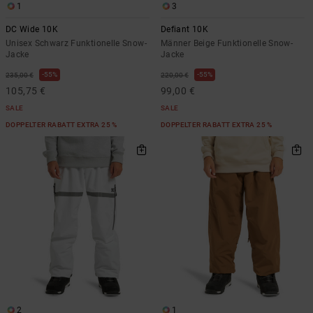
1
3
DC Wide 10K
Defiant 10K
Unisex Schwarz Funktionelle Snow-
Männer Beige Funktionelle Snow-
Jacke
Jacke
55%
55%
235,00 €
220,00 €
105,75 €
99,00 €
SALE
SALE
DOPPELTER RABATT EXTRA 25 %
DOPPELTER RABATT EXTRA 25 %
2
1