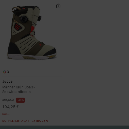
3
Judge
Männer Grün Boa®-
Snowboardboots
48%
370,00 €
194,25 €
SALE
DOPPELTER RABATT EXTRA 25 %