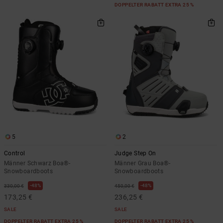
DOPPELTER RABATT EXTRA 25 %
5
2
Control
Judge Step On
Männer Schwarz Boa®-
Männer Grau Boa®-
Snowboardboots
Snowboardboots
48%
48%
330,00 €
450,00 €
173,25 €
236,25 €
SALE
SALE
DOPPELTER RABATT EXTRA 25 %
DOPPELTER RABATT EXTRA 25 %