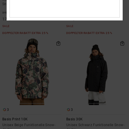
Snowboardboots
Jacke
48%
55%
340,00 €
330,00 €
178,50 €
148,50 €
SALE
SALE
DOPPELTER RABATT EXTRA 25 %
DOPPELTER RABATT EXTRA 25 %
3
3
Basis Print 10K
Basis 30K
Unisex Beige Funktionelle Snow-
Unisex Schwarz Funktionelle Snow-