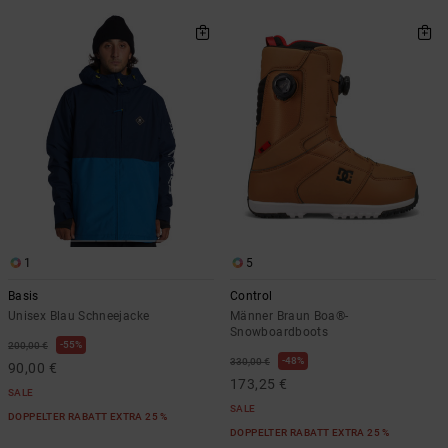
1
5
Basis
Control
Unisex Blau Schneejacke
Männer Braun Boa®-
Snowboardboots
55%
200,00 €
48%
330,00 €
90,00 €
173,25 €
SALE
SALE
DOPPELTER RABATT EXTRA 25 %
DOPPELTER RABATT EXTRA 25 %