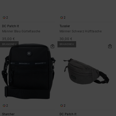
Kontaktformular.
FAQ
ansehen
2
2
DC Patch It
Tussler
Männer Blau Gürteltasche
Männer Schwarz Hüfttasche
35,00 €
30,00 €
BRANDNEU
BRANDNEU
2
2
Starcher
DC Patch It