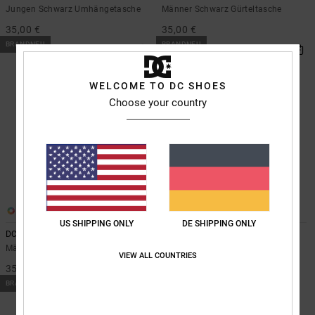
Jungen Schwarz Umhängetasche
Männer Schwarz Gürteltasche
35,00 €
35,00 €
BRANDNEU
BRANDNEU
WELCOME TO DC SHOES
Choose your country
2
2
US SHIPPING ONLY
DE SHIPPING ONLY
DC Crankcase
DC Crankcase
Männer Schwarz Gürteltasche
Männer Beige Gürteltasche
VIEW ALL COUNTRIES
35,00 €
35,00 €
BRANDNEU