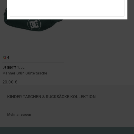
4
Baggoff 1.5L
Männer Grün Gürteltasche
20,00 €
KINDER TASCHEN & RUCKSÄCKE KOLLEKTION
Mehr anzeigen