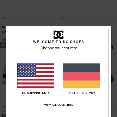
Kontaktformular.
FAQ
ansehen
5
5
DC Command
DC Command
Männer Weiss Lederschuhe
Männer Schwarz Lederschuhe
95,00 €
95,00 €
WELCOME TO DC SHOES
BRANDNEU
BRANDNEU
Choose your country
US SHIPPING ONLY
DE SHIPPING ONLY
VIEW ALL COUNTRIES
5
5
DC Command
DC Command