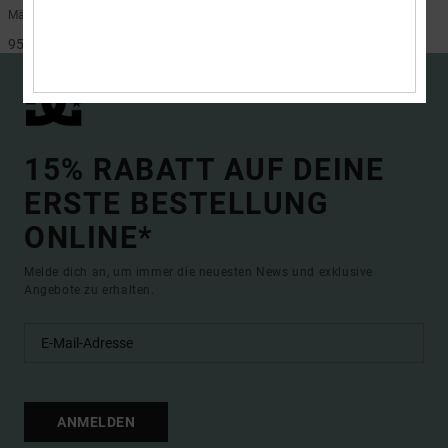
Männer Schwarz Lederschuhe
Männer Rot Lederschuhe
95,00 €
95,00 €
15% RABATT AUF DEINE
ERSTE BESTELLUNG
ONLINE*
Melde dich an, um immer die neuesten News und exklusive
Angebote zu erhalten.
ANMELDEN