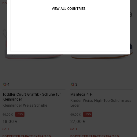
DOPPELTER RABATT EXTRA 25 %
VIEW ALL COUNTRIES
4
3
Toddler Court Graffik - Schuhe für
Manteca 4 Hi
Kleinkinder
Kinder Weiss High-Top-Schuhe aus
Kleinkinder Weiss Schuhe
Leder
55%
55%
40,00 €
60,00 €
18,00 €
27,00 €
SALE
SALE
DOPPELTER RABATT EXTRA 25 %
DOPPELTER RABATT EXTRA 25 %