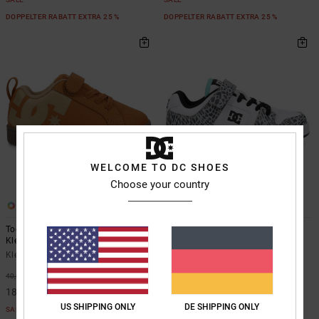
DOPPELTER RABATT EXTRA 25 %
DOPPELTER RABATT EXTRA 25 %
WELCOME TO DC SHOES
Choose your country
4
3
Toddler Court Graffik - Schuhe für
Manteca 4 V Sn
Kleinkinder
Kinder Grün Schuhe
Kleinkinder Braun Schuhe
55%
55,00 €
55%
40,00 €
24,75 €
18,00 €
SALE
US SHIPPING ONLY
DE SHIPPING ONLY
SALE
DOPPELTER RABATT EXTRA 25 %