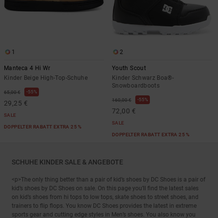
1
2
Manteca 4 Hi Wr
Youth Scout
Kinder Beige High-Top-Schuhe
Kinder Schwarz Boa®-
Snowboardboots
55%
65,00 €
55%
160,00 €
29,25 €
72,00 €
SALE
SALE
DOPPELTER RABATT EXTRA 25 %
DOPPELTER RABATT EXTRA 25 %
SCHUHE KINDER SALE & ANGEBOTE
<p>The only thing better than a pair of kid’s shoes by DC Shoes is a pair of
kid’s shoes by DC Shoes on sale. On this page you’ll find the latest sales
on kid’s shoes from hi tops to low tops, skate shoes to street shoes, and
trainers to flip flops. You know DC Shoes provides the latest in extreme
sports gear and cutting edge styles in Men’s shoes. You also know you