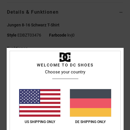
Details & Funktionen
Jungen 8-16 Schwarz T-Shirt
Style
EDBZT03476
Farbcode
kvj0
Funktionen
Materialzusammensetzung:
75 % Baumwolle, 25 %
WELCOME TO DC SHOES
recycelter Baumwolljersey [200 g/m²]
Choose your country
Passform:
Standard Fit
Rundhalsausschnitt
Enzym-Waschung
Plastisol-Print auf der Brust
Siebdruck-Nackenlabel
Clip-Label am Saum
US SHIPPING ONLY
DE SHIPPING ONLY
Zusammensetzung
[Hauptstoff] 75 % Baumwolle, 25 % recycelte