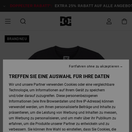
Direkt
zur
DOPPELTER RABATT*:
EXTRA 25% RABATT AUF ALLE ANGEBOTE
Produktinformation
springen
DOPPELTER
BRANDNEU
SALE MÄNNER
ESSENTIALS
ESSENTIALS
ESSENTIALS
SKATE SHOP
SNOW SHOP FÜR
Auf meine
Schuhe
Schuhe
Sale Schuhe
Stag
Astrix
Neue Kollektio
Neue Kollektio
Caps & Hüte
Chelsea
Pixie
Neue Kollektio
Schneejacken
Court Graffik
Neue Kollektio
Neue Kollektio
Hüte & Caps
Skaterschuhe
Team
Schneejacken
Snowboard Boo
Snowboard Boo
Bestellung
RABATT
MÄNNER
zugreifen
SALE FRAUEN
HIGHLIGHTS
HIGHLIGHTS
SCHUHE
COMMUNITY
Sale Bekleidun
Snow
Sale Bekleidun
Court Graffik
Ducati
Skate
Sweatshirts
Mützen
Court Graffik
Astrix
Sneakers
Snowboardhos
Pure
Skate
T-Shirts
Mützen
Alle ansehen
Snowboardhos
Schneejacken
Snowboardjac
MÄNNER
SNOW SHOP FÜR
Fortfahren ohne zu akzeptieren
Versand
FRAUEN
SALE KINDER
SCHUHE
SCHUHE
BEKLEIDUNG
Accessoires
Sale Accessoi
Lynx
DC Command
Sneakers
T-shirts
Taschen &
Alle ansehen
DC Command
Skate
Alle ansehen
Stag
Babyschuhe
Sweatshirts &
Taschen
Snowboard Boo
Snowboardhos
Snowboardhos
TREFFEN SIE EINE AUSWAHL FÜR IHRE DATEN
FRAUEN
Rucksäcke
Hoodies
Retouren
Wir und unsere Partner verwenden Cookies oder eine vergleichbare
SNOW SHOP FÜR
Technologie, um Informationen auf Ihrem Gerät zu speichern
BEKLEIDUNG
KLEIDUNG
ACCESSOIRES
SALE SNOW
Sale Snow
Pure
Manteca
Sandalen
Hemden
Manteca
Sandalen
Sneakers
Alle ansehen
Winterschuhe
Alle ansehen
Mützen
KINDER
und/oder darauf zuzugreifen. Diese personenbezogenen
KINDER
Alle ansehen
Jacken & Mänt
Informationen (wie Ihre Browserdaten und Ihre IP-Adresse) können
Bezahlung
verwendet werden, um Ihnen personalisierte Beiträge und Inhalte zu
ACCESSOIRES
T-Shirts
Jacken & Mänt
Net
Construct
Winterschuhe
Jeans
Best Sellers
Snowboard Boo
Alle ansehen
Polarfleece &
Alle ansehen
präsentieren, um die Leistung von Werbung und Inhalten zu messen,
SKATE
Hemden
Softshells
um Werbung zu personalisieren, und um mehr über ihr Publikum zu
Geschenkkarte
erfahren, um die Produkte unserer Partner zu entwickeln und zu
Jacken & Mänt
Hoodies &
Alle ansehen
Ascend
Snowboard Boo
Jacken & Mänt
Unisex
verbessern. Sie können Ihre Wahl so einstellen, dass Sie Cookies, die
COURT GRAFFIK
Sweatshirts
Jeans & Hosen
Mützen