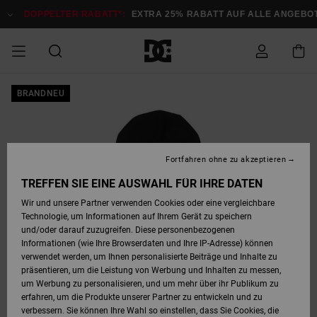
Direkt
zur
DOPPELTER RABATT*:
EXTRA 25% RABATT AUF ALLE ANGEBOTE
Produktinformation
springen
DOPPELTER
BRANDNEU
SALE MÄNNER
ESSENTIALS
ESSENTIALS
ESSENTIALS
SKATE SHOP
SNOW SHOP FÜR
Auf meine
Schuhe
Schuhe
Sale Schuhe
Stag
Astrix
Neue Kollektio
Neue Kollektio
Caps & Hüte
Chelsea
Pixie
Neue Kollektio
Schneejacken
Court Graffik
Neue Kollektio
Neue Kollektio
Hüte & Caps
Skaterschuhe
Team
Schneejacken
Snowboard Boo
Snowboard Boo
Bestellung
RABATT
MÄNNER
zugreifen
SALE FRAUEN
HIGHLIGHTS
HIGHLIGHTS
SCHUHE
COMMUNITY
Sale Bekleidun
Snow
Sale Bekleidun
Court Graffik
Ducati
Skate
Sweatshirts
Mützen
Court Graffik
Astrix
Sneakers
Snowboardhos
Pure
Skate
T-Shirts
Mützen
Alle ansehen
Snowboardhos
Schneejacken
Snowboardjac
MÄNNER
SNOW SHOP FÜR
Fortfahren ohne zu akzeptieren
Versand
FRAUEN
SALE KINDER
SCHUHE
SCHUHE
BEKLEIDUNG
Accessoires
Sale Accessoi
Lynx
DC Command
Sneakers
T-shirts
Taschen &
Alle ansehen
DC Command
Skate
Alle ansehen
Stag
Babyschuhe
Sweatshirts &
Taschen
Snowboard Boo
Snowboardhos
Snowboardhos
TREFFEN SIE EINE AUSWAHL FÜR IHRE DATEN
FRAUEN
Rucksäcke
Hoodies
Retouren
Wir und unsere Partner verwenden Cookies oder eine vergleichbare
SNOW SHOP FÜR
Technologie, um Informationen auf Ihrem Gerät zu speichern
BEKLEIDUNG
KLEIDUNG
ACCESSOIRES
SALE SNOW
Sale Snow
Pure
Manteca
Sandalen
Hemden
Manteca
Sandalen
Sneakers
Alle ansehen
Winterschuhe
Alle ansehen
Mützen
KINDER
und/oder darauf zuzugreifen. Diese personenbezogenen
KINDER
Alle ansehen
Jacken & Mänt
Informationen (wie Ihre Browserdaten und Ihre IP-Adresse) können
Bezahlung
verwendet werden, um Ihnen personalisierte Beiträge und Inhalte zu
ACCESSOIRES
T-Shirts
Jacken & Mänt
Net
Construct
Winterschuhe
Jeans
Best Sellers
Snowboard Boo
Alle ansehen
Polarfleece &
Alle ansehen
präsentieren, um die Leistung von Werbung und Inhalten zu messen,
SKATE
Hemden
Softshells
um Werbung zu personalisieren, und um mehr über ihr Publikum zu
Geschenkkarte
erfahren, um die Produkte unserer Partner zu entwickeln und zu
Jacken & Mänt
Hoodies &
Alle ansehen
Ascend
Snowboard Boo
Jacken & Mänt
Unisex
verbessern. Sie können Ihre Wahl so einstellen, dass Sie Cookies, die
COURT GRAFFIK
Sweatshirts
Jeans & Hosen
Mützen