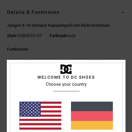
Details & Funktionen
Jungen 8-16 Schwarz Kapuzenpulli mit Reißverschluss
Style
EDBSF03157
Farbcode
kvj0
Funktionen
Materialzusammensetzung:
55 % Baumwolle, 25 %
recycelte Baumwolle, 20 % recyceltes Polyester, veloursartiger
French Terry [280 g/m²]
WELCOME TO DC SHOES
Passform:
Standard Fit
Choose your country
Kapuzenjacke
Kängurutasche
Plastisol-Prints auf der linken Brust und am Rücken
Nackenband mit Fischgrätmuster
Metallösen
Flacher Kordelzug mit Metallenden