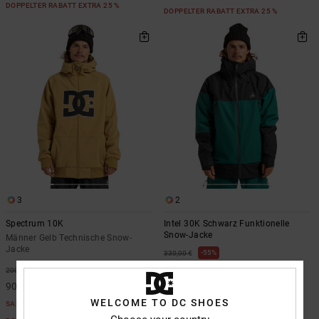
DOPPELTER RABATT EXTRA 25 %
DOPPELTER RABATT EXTRA 25 %
3
2
Spectrum 10K
Intel 30K Schwarz Funktionelle
Snow-Jacke
Männer Gelb Technische Snow-
Jacke
55%
330,00 €
148,50 €
55%
200,00 €
90,00 €
SALE
WELCOME TO DC SHOES
SALE
DOPPELTER RABATT EXTRA 25 %