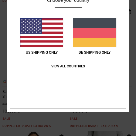
Choose your country
DOPPELTER RABATT EXTRA 25 %
US SHIPPING ONLY
DE SHIPPING ONLY
VIEW ALL COUNTRIES
3
3
Basis 30K Schwarz Funktionelle
Basis Print 10K Beige Funktionelle
Snow-Jacke
Snow-Jacke
55%
55%
310,00 €
235,00 €
139,50 €
105,75 €
SALE
SALE
DOPPELTER RABATT EXTRA 25 %
DOPPELTER RABATT EXTRA 25 %