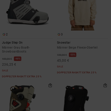
2
3
Judge Step On
Snowstar
Männer Grau Boa®-
Männer Beige Fleece-Oberteil
Snowboardboots
55%
100,00 €
48%
450,00 €
45,00 €
236,25 €
SALE
SALE
DOPPELTER RABATT EXTRA 25 %
DOPPELTER RABATT EXTRA 25 %