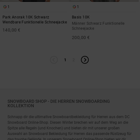
1
1
Park Anorak 10K Schwarz
Basis 10K
Wendbare Funktionelle Schneejacke
Männer Schwarz Funktionelle
Schneejacke
140,00 €
200,00 €
1
2
SNOWBOARD SHOP - DIE HERREN SNOWBOARDING
KOLLEKTION
Schnapp dir die ultimative Snowboardbekleidung für Herren aus dem DC
Snowboard Online-Shop. Diesen Winter brechen wir auf dem Weg an die
Spitze alle Regeln (und Knochen) und bieten dir mit unserer großen
Auswahl an Snowboard Bekleidung für Herren das passende Rüstzeug für
das toughe Gelände. In unserem Snowboard Online-Shop bieten wir dir