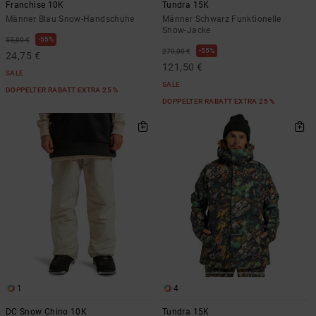
Franchise 10K
Tundra 15K
Männer Blau Snow-Handschuhe
Männer Schwarz Funktionelle
Snow-Jacke
55%
55,00 €
55%
270,00 €
24,75 €
121,50 €
SALE
SALE
DOPPELTER RABATT EXTRA 25 %
DOPPELTER RABATT EXTRA 25 %
1
4
DC Snow Chino 10K
Tundra 15K