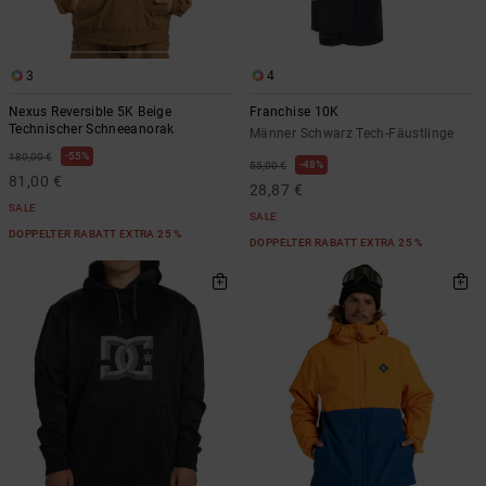
Kontaktformular.
FAQ
ansehen
3
4
Nexus Reversible 5K Beige
Franchise 10K
Technischer Schneeanorak
Männer Schwarz Tech-Fäustlinge
55%
180,00 €
48%
55,00 €
81,00 €
28,87 €
SALE
SALE
DOPPELTER RABATT EXTRA 25 %
DOPPELTER RABATT EXTRA 25 %