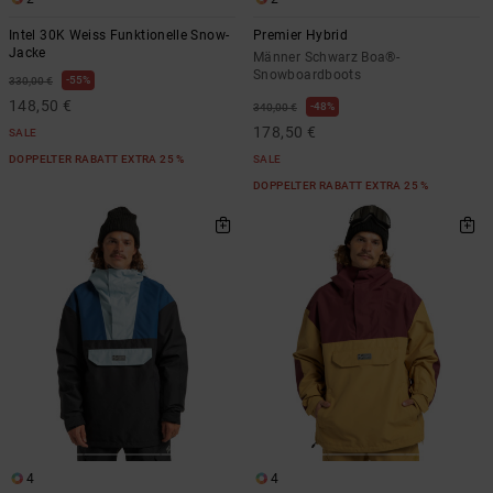
Intel 30K Weiss Funktionelle Snow-
Premier Hybrid
Jacke
Männer Schwarz Boa®-
Snowboardboots
55%
330,00 €
148,50 €
48%
340,00 €
178,50 €
SALE
DOPPELTER RABATT EXTRA 25 %
SALE
DOPPELTER RABATT EXTRA 25 %
4
4