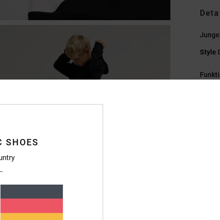
Deta
Junge
Style
Funkt
M
Baum
[280
P
C SHOES
M
K
untry
Pl
N
M
F
R