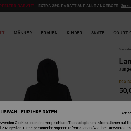
PPELTER RABATT*:
EXTRA 25% RABATT AUF ALLE ANGEBOTE
Jetzt
TT
MÄNNER
FRAUEN
KINDER
SKATE
COURT 
Startseit
Lan
Junge
ECO-B
50,
B
Farbe
 AUSWAHL FÜR IHRE DATEN
Fortfa
erwenden Cookies oder eine vergleichbare Technologie, um Informationen auf Ih
f zuzugreifen. Diese personenbezogenen Informationen (wie Ihre Browserdaten