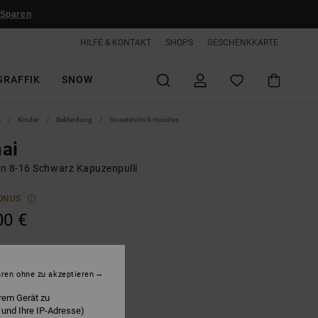
 Sparen
HILFE & KONTAKT
SHOPS
GESCHENKKARTE
GRAFFIK
SNOW
e
Kinder
Bekleidung
Sweatshirts & Hoodies
ai
n 8-16 Schwarz Kapuzenpulli
ONUS
00 €
lack
hren ohne zu akzeptieren
rem Gerät zu
 und Ihre IP-Adresse)