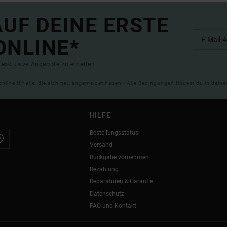
UF DEINE ERSTE
ONLINE*
exklusive Angebote zu erhalten.
online für alle, die sich neu angemeldet haben - Alle Bedingungen findest du in dei
HILFE
Bestellungsstatus
Versand
Rückgabe vornehmen
Bezahlung
Reparaturen & Garantie
Datenschutz
FAQ und Kontakt