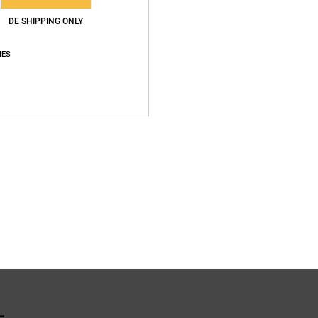
DE SHIPPING ONLY
Zusa
Baumwo
IES
Vers
L