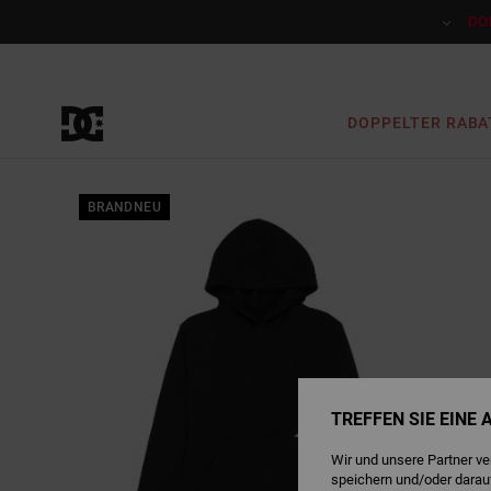
Direkt
zur
DO
Produktinformation
springen
DOPPELTER RABA
BRANDNEU
TREFFEN SIE EINE
Wir und unsere Partner v
speichern und/oder darau