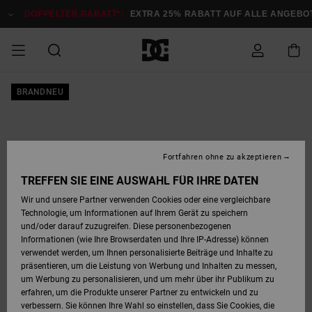
Direkt
zur
DOPPELTER RABATT*:
EXTRA 25% RABATT AUF ALLE ANGEBOTE
Produktinformation
springen
DOPPELTER
BRANDNEU
SALE MÄNNER
ESSENTIALS
ESSENTIALS
ESSENTIALS
SKATE SHOP
SNOW SHOP FÜR
Auf meine
Schuhe
Schuhe
Sale Schuhe
Stag
Astrix
Neue Kollektio
Neue Kollektio
Caps & Hüte
Chelsea
Pixie
Neue Kollektio
Schneejacken
Court Graffik
Neue Kollektio
Neue Kollektio
Hüte & Caps
Skaterschuhe
Team
Schneejacken
Snowboard Boo
Snowboard Boo
Bestellung
RABATT
MÄNNER
zugreifen
SALE FRAUEN
HIGHLIGHTS
HIGHLIGHTS
SCHUHE
COMMUNITY
Sale Bekleidun
Snow
Sale Bekleidun
Court Graffik
Ducati
Skate
Sweatshirts
Mützen
Court Graffik
Astrix
Sneakers
Snowboardhos
Pure
Skate
T-Shirts
Mützen
Alle ansehen
Snowboardhos
Schneejacken
Snowboardjac
MÄNNER
SNOW SHOP FÜR
Fortfahren ohne zu akzeptieren
Versand
FRAUEN
SALE KINDER
SCHUHE
SCHUHE
BEKLEIDUNG
Accessoires
Sale Accessoi
Lynx
DC Command
Sneakers
T-shirts
Taschen &
Alle ansehen
DC Command
Skate
Alle ansehen
Stag
Babyschuhe
Sweatshirts &
Taschen
Snowboard Boo
Snowboardhos
Snowboardhos
TREFFEN SIE EINE AUSWAHL FÜR IHRE DATEN
FRAUEN
Rucksäcke
Hoodies
Retouren
Wir und unsere Partner verwenden Cookies oder eine vergleichbare
SNOW SHOP FÜR
Technologie, um Informationen auf Ihrem Gerät zu speichern
BEKLEIDUNG
KLEIDUNG
ACCESSOIRES
SALE SNOW
Sale Snow
Pure
Manteca
Sandalen
Hemden
Manteca
Sandalen
Sneakers
Alle ansehen
Winterschuhe
Alle ansehen
Mützen
KINDER
und/oder darauf zuzugreifen. Diese personenbezogenen
KINDER
Alle ansehen
Jacken & Mänt
Informationen (wie Ihre Browserdaten und Ihre IP-Adresse) können
Bezahlung
verwendet werden, um Ihnen personalisierte Beiträge und Inhalte zu
ACCESSOIRES
T-Shirts
Jacken & Mänt
Net
Construct
Winterschuhe
Jeans
Best Sellers
Snowboard Boo
Alle ansehen
Polarfleece &
Alle ansehen
präsentieren, um die Leistung von Werbung und Inhalten zu messen,
SKATE
Hemden
Softshells
um Werbung zu personalisieren, und um mehr über ihr Publikum zu
Geschenkkarte
erfahren, um die Produkte unserer Partner zu entwickeln und zu
Jacken & Mänt
Hoodies &
Alle ansehen
Ascend
Snowboard Boo
Jacken & Mänt
Unisex
verbessern. Sie können Ihre Wahl so einstellen, dass Sie Cookies, die
COURT GRAFFIK
Sweatshirts
Jeans & Hosen
Mützen