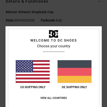
Details & Funktionen
Männer Schwarz Snapback-Cap
Style
EDYHA03230
Farbcode
kvj0
Funktionen
WELCOME TO DC SHOES
Material:
100 % Baumwolle [300 g/m²]
Choose your country
Passform:
Unstrukturiert, 5-Panel-Schnitt, Tailliert
Gerader Schirm
DCSHOES Stickerei vorne
Snapback-Verschluss aus Kunststoff
DC Logo-Details
Zusammensetzung
[Hauptstoff] 100 % Baumwolle
US SHIPPING ONLY
DE SHIPPING ONLY
VIEW ALL COUNTRIES
Versand & Rückversand