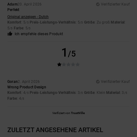
Adam
20. April 2026
Verifizierter Kauf
Perfekt
Original anzeigen - Dutch
Komfort
: 5
Preis-Leistungs-Verhältnis
: 5
Größe
: Zu groß
Material
:
/5
/5
5
Farbe
: 5
/5
/5
Ich empfehle dieses Produkt
1
/5
Goran
2. April 2026
Verifizierter Kauf
Wrong Product Design
Komfort
: 4
Preis-Leistungs-Verhältnis
: 3
Größe
: Klein
Material
: 3
/5
/5
/5
Farbe
: 4
/5
Verifiziert von
TrustVille
ZULETZT ANGESEHENE ARTIKEL