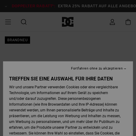
Direkt
zur
DOPPELTER RABATT*:
EXTRA 25% RABATT AUF ALLE ANGEBOT
Produktinformation
springen
DOPPELTER
BRANDNEU
SALE MÄNNER
ESSENTIALS
ESSENTIALS
ESSENTIALS
SKATE SHOP
SNOW SHOP FÜR
Auf meine
Schuhe
Schuhe
Sale Schuhe
Stag
Astrix
Neue Kollektio
Neue Kollektio
Caps & Hüte
Chelsea
Pixie
Neue Kollektio
Schneejacken
Court Graffik
Neue Kollektio
Neue Kollektio
Hüte & Caps
Skaterschuhe
Team
Schneejacken
Snowboard Boo
Snowboard Boo
Bestellung
RABATT
MÄNNER
zugreifen
SALE FRAUEN
HIGHLIGHTS
HIGHLIGHTS
SCHUHE
COMMUNITY
Sale Bekleidun
Snow
Sale Bekleidun
Court Graffik
Ducati
Skate
Sweatshirts
Mützen
Court Graffik
Astrix
Sneakers
Snowboardhos
Pure
Skate
T-Shirts
Mützen
Alle ansehen
Snowboardhos
Schneejacken
Snowboardjac
MÄNNER
SNOW SHOP FÜR
Fortfahren ohne zu akzeptieren
Versand
FRAUEN
SALE KINDER
SCHUHE
SCHUHE
BEKLEIDUNG
Accessoires
Sale Accessoi
Lynx
DC Command
Sneakers
T-shirts
Taschen &
Alle ansehen
DC Command
Skate
Alle ansehen
Stag
Babyschuhe
Sweatshirts &
Taschen
Snowboard Boo
Snowboardhos
Snowboardhos
TREFFEN SIE EINE AUSWAHL FÜR IHRE DATEN
FRAUEN
Rucksäcke
Hoodies
Retouren
Wir und unsere Partner verwenden Cookies oder eine vergleichbare
SNOW SHOP FÜR
Technologie, um Informationen auf Ihrem Gerät zu speichern
BEKLEIDUNG
KLEIDUNG
ACCESSOIRES
SALE SNOW
Sale Snow
Pure
Manteca
Sandalen
Hemden
Manteca
Sandalen
Sneakers
Alle ansehen
Winterschuhe
Alle ansehen
Mützen
KINDER
und/oder darauf zuzugreifen. Diese personenbezogenen
KINDER
Alle ansehen
Jacken & Mänt
Informationen (wie Ihre Browserdaten und Ihre IP-Adresse) können
Bezahlung
verwendet werden, um Ihnen personalisierte Beiträge und Inhalte zu
ACCESSOIRES
T-Shirts
Jacken & Mänt
Net
Construct
Winterschuhe
Jeans
Best Sellers
Snowboard Boo
Alle ansehen
Polarfleece &
Alle ansehen
präsentieren, um die Leistung von Werbung und Inhalten zu messen,
SKATE
Hemden
Softshells
um Werbung zu personalisieren, und um mehr über ihr Publikum zu
Geschenkkarte
erfahren, um die Produkte unserer Partner zu entwickeln und zu
Jacken & Mänt
Hoodies &
Alle ansehen
Ascend
Snowboard Boo
Jacken & Mänt
Unisex
verbessern. Sie können Ihre Wahl so einstellen, dass Sie Cookies, die
COURT GRAFFIK
Sweatshirts
Jeans & Hosen
Mützen