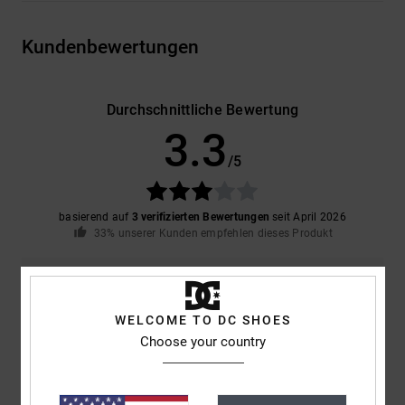
Kundenbewertungen
Durchschnittliche Bewertung
3.3
/5
basierend auf
3 verifizierten Bewertungen
seit April 2026
33% unserer Kunden empfehlen dieses Produkt
Komfort
Preis-Leistungs-Verhältnis
4.3
4.3
WELCOME TO DC SHOES
Choose your country
Größe
Material
4.0
Zu klein
Zu groß