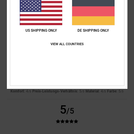
Farbe
4.7
US SHIPPING ONLY
DE SHIPPING ONLY
4
/5
VIEW ALL COUNTRIES
Alex
28. Juni 2026
Verifizierter Kauf
Ich muss mich noch ein bisschen daran gewöhnen
Original anzeigen - Dutch
Komfort
: 4
Preis-Leistungs-Verhältnis
: 5
Material
: 4
Farbe
: 5
/5
/5
/5
/5
5
/5