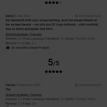
Denis
22. Mai 2026
Verifizierter Kauf
Der Samtstoff wirkt zwar strapazierfähig, doch bei diesem Modell ist
der vordere Bereich – wo sich das DC-Logo befindet – nicht verstärkt,
was zu einem geringeren Halt führt.
Original anzeigen - Français
Komfort
: 5
Preis-Leistungs-Verhältnis
: 5
Größe
: Perfekte Größe
/5
/5
Material
: 5
Farbe
: 5
/5
/5
Ich empfehle dieses Produkt
5
/5
Yanick
30. Dezember 2025
Verifizierter Kauf
Top
Original anzeigen - Français
Komfort
: 5
Preis-Leistungs-Verhältnis
: 5
Größe
: Perfekte Größe
/5
/5
Material
: 5
Farbe
: 5
/5
/5