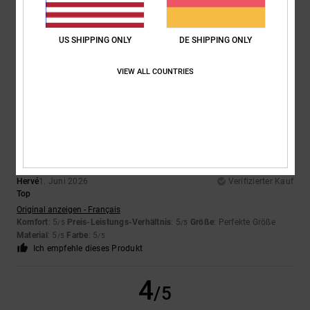
Hicham
23. Juni 2026
Verifizierter Kauf
Tolle Kappe, coole Farbe, gut verarbeitet
Original anzeigen - Français
US SHIPPING ONLY
DE SHIPPING ONLY
Komfort
: 5
Preis-Leistungs-Verhältnis
: 4
Größe
: Perfekte Größe
/5
/5
Material
: 5
Farbe
: 5
/5
/5
VIEW ALL COUNTRIES
Ich empfehle dieses Produkt
5
/5
Hervé
1. Juni 2026
Verifizierter Kauf
Top
Original anzeigen - Français
Komfort
: 5
Preis-Leistungs-Verhältnis
: 5
Größe
: Perfekte Größe
/5
/5
Material
: 5
Farbe
: 5
/5
/5
Ich empfehle dieses Produkt
4
/5