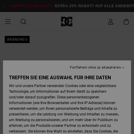
Direkt
zur
DOPPELTER RABATT*:
EXTRA 25% RABATT AUF ALLE ANGEB
Produktinformation
springen
DOPPELTER
BRANDNEU
SALE MÄNNER
ESSENTIALS
ESSENTIALS
ESSENTIALS
SKATE SHOP
SNOW SHOP FÜR
Auf meine
Schuhe
Schuhe
Sale Schuhe
Stag
Astrix
Neue Kollektio
Neue Kollektio
Caps & Hüte
Chelsea
Pixie
Neue Kollektio
Schneejacken
Court Graffik
Neue Kollektio
Neue Kollektio
Hüte & Caps
Skaterschuhe
Team
Schneejacken
Snowboard Boo
Snowboard Boo
Bestellung
RABATT
MÄNNER
zugreifen
SALE FRAUEN
HIGHLIGHTS
HIGHLIGHTS
SCHUHE
COMMUNITY
Sale Bekleidun
Snow
Sale Bekleidun
Court Graffik
Ducati
Skate
Sweatshirts
Mützen
Court Graffik
Astrix
Sneakers
Snowboardhos
Pure
Skate
T-Shirts
Mützen
Alle ansehen
Snowboardhos
Schneejacken
Snowboardjac
MÄNNER
SNOW SHOP FÜR
Fortfahren ohne zu akzeptieren
Versand
FRAUEN
SALE KINDER
SCHUHE
SCHUHE
BEKLEIDUNG
Accessoires
Sale Accessoi
Lynx
DC Command
Sneakers
T-shirts
Taschen &
Alle ansehen
DC Command
Skate
Alle ansehen
Stag
Babyschuhe
Sweatshirts &
Taschen
Snowboard Boo
Snowboardhos
Snowboardhos
TREFFEN SIE EINE AUSWAHL FÜR IHRE DATEN
FRAUEN
Rucksäcke
Hoodies
Retouren
Wir und unsere Partner verwenden Cookies oder eine vergleichbare
SNOW SHOP FÜR
Technologie, um Informationen auf Ihrem Gerät zu speichern
BEKLEIDUNG
KLEIDUNG
ACCESSOIRES
SALE SNOW
Sale Snow
Pure
Manteca
Sandalen
Hemden
Manteca
Sandalen
Sneakers
Alle ansehen
Winterschuhe
Alle ansehen
Mützen
KINDER
und/oder darauf zuzugreifen. Diese personenbezogenen
KINDER
Alle ansehen
Jacken & Mänt
Informationen (wie Ihre Browserdaten und Ihre IP-Adresse) können
Bezahlung
verwendet werden, um Ihnen personalisierte Beiträge und Inhalte zu
ACCESSOIRES
T-Shirts
Jacken & Mänt
Net
Construct
Winterschuhe
Jeans
Best Sellers
Snowboard Boo
Alle ansehen
Polarfleece &
Alle ansehen
präsentieren, um die Leistung von Werbung und Inhalten zu messen,
SKATE
Hemden
Softshells
um Werbung zu personalisieren, und um mehr über ihr Publikum zu
Geschenkkarte
erfahren, um die Produkte unserer Partner zu entwickeln und zu
Jacken & Mänt
Hoodies &
Alle ansehen
Ascend
Snowboard Boo
Jacken & Mänt
Unisex
verbessern. Sie können Ihre Wahl so einstellen, dass Sie Cookies, die
COURT GRAFFIK
Sweatshirts
Jeans & Hosen
Mützen