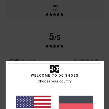
Farbe
5.0
5
/5
Viviana
1. Juli 2026
Verifizierter Kauf
Alles gut!
Komfort
: 5
Preis-Leistungs-Verhältnis
: 5
Material
: 5
Farbe
: 5
/5
/5
/5
/5
Ich empfehle dieses Produkt
WELCOME TO DC SHOES
Choose your country
5
/5