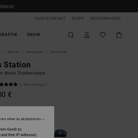
 Sparen
HILFE & KONTAKT
SHOPS
GESCHENKKARTE
GRAFFIK
SNOW
e
Männer
Accessoires
Caps & Hüte
 Station
r Weiss Truckerkappe
(2 Bewertungen)
00 €
hite / Black
hren ohne zu akzeptieren
rem Gerät zu
 und Ihre IP-Adresse)