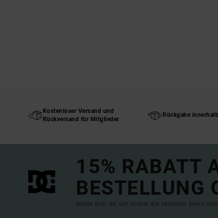
Kostenloser Versand und
Rückgabe innerhal
Rückversand für Mitglieder
15% RABATT A
BESTELLUNG 
Melde dich an, um immer die neuesten News und 