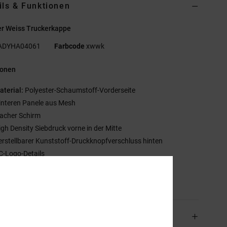
ils & Funktionen
r Weiss Truckerkappe
ADYHA04061
Farbcode
xwwk
ionen
aterial:
Polyester-Schaumstoff-Vorderseite
interen Panele aus Mesh
lacher Schirm
igh Density Siebdruck vorne in der Mitte
erstellbarer Kunststoff-Druckknopfverschluss hinten
C-Logo-Details
mmensetzung
[Hauptstoff] 100 % Polyester
and & Rückversand