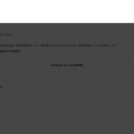
er 2025
eutsch
eistungs-Verhältnis
: 4
Größe
: Perfekte Größe
Material
: 5
Farbe
: 5
/5
/5
/5
eses Produkt
er 2025
eistungs-Verhältnis
: 4
Größe
: Perfekte Größe
Material
: 5
Farbe
: 5
/5
/5
/5
eses Produkt
Verifiziert von
TrustVille
L