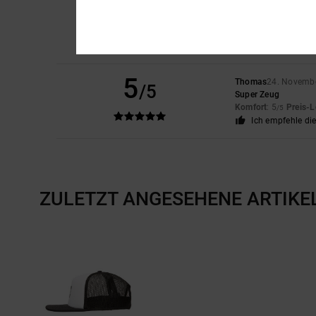
5
Thomas
24. Novemb
/5
Original anzeigen - D
Komfort
: 5
Preis-L
/5
Ich empfehle di
5
Thomas
24. Novemb
/5
Super Zeug
Komfort
: 5
Preis-L
/5
Ich empfehle di
ZULETZT ANGESEHENE ARTIKE