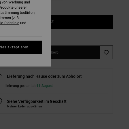
ng von Werbung und
Produkte unserer
r Zustimmung bedürfen,
immen (z. B.
1SZ
e-Richtlinie
und
ößentabelle ansehen
kies akzeptieren
In den Warenkorb
Lieferung nach Hause oder zum Abholort
Lieferung geplant ab
11 August
Siehe Verfügbarkeit im Geschäft
Meinen Laden auswählen