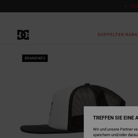
Direkt
zur
DO
Produktinformation
springen
DOPPELTER RABA
BRANDNEU
TREFFEN SIE EINE
Wir und unsere Partner v
speichern und/oder darau