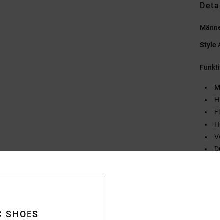
Deta
Männe
Style
Funkt
M
H
F
H
V
D
Zusa
Vers
C SHOES