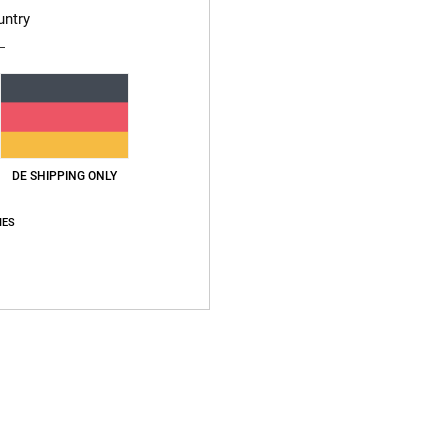
untry
Durchschnittliche Bewertung
5.0
DE SHIPPING ONLY
/5
IES
basierend auf
2 verifizierten Bewertungen
seit November 2025
100% unserer Kunden empfehlen dieses Produkt
s-Leistungs-Verhältnis
Größe
Materi
4.0
5.0
Zu klein
Zu groß