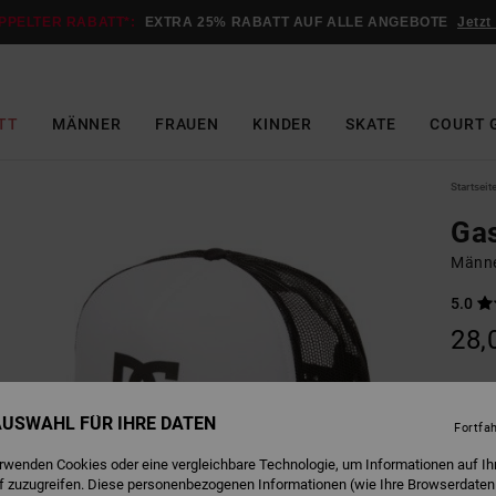
PPELTER RABATT*:
EXTRA 25% RABATT AUF ALLE ANGEBOTE
Jetzt
TT
MÄNNER
FRAUEN
KINDER
SKATE
COURT 
Startseit
Gas
Männe
5.0
28,
W
Farbe
 AUSWAHL FÜR IHRE DATEN
Fortfa
erwenden Cookies oder eine vergleichbare Technologie, um Informationen auf Ih
f zuzugreifen. Diese personenbezogenen Informationen (wie Ihre Browserdaten