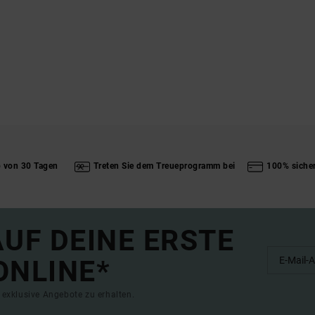
b von 30 Tagen
Treten Sie dem Treueprogramm bei
100% siche
UF DEINE ERSTE
ONLINE*
exklusive Angebote zu erhalten.