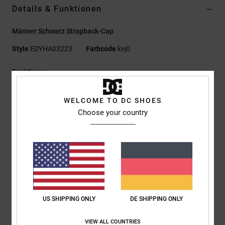
Details & Funktionen
Männer Schwarz Strapback-Cap
Style
EDYHA03223
Farbcode
kvj0
Funktionen
Material:
100 % Polyester-Polarfleece [300 g/m²]
WELCOME TO DC SHOES
Passform:
Unstrukturierte Konstruktion
Choose your country
Permacurve-Schirm
Strapback-Verschluss
Jacquard-Schweißband mit Pillen-Struktur
Flacher DC Logo-Stick vorne
Kleiner Logo-Stick auf der Rückseite
DC Logo-Details
US SHIPPING ONLY
DE SHIPPING ONLY
Zusammensetzung
[Hauptstoff] 100 % Polyester
VIEW ALL COUNTRIES