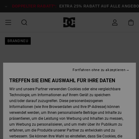
Direkt
zur
DOPPELTER RABATT*:
EXTRA 25% RABATT AUF ALLE ANGEBOT
Produktinformation
springen
DOPPELTER
BRANDNEU
SALE MÄNNER
ESSENTIALS
ESSENTIALS
ESSENTIALS
SKATE SHOP
SNOW SHOP FÜR
Auf meine
Schuhe
Schuhe
Sale Schuhe
Stag
Astrix
Neue Kollektio
Neue Kollektio
Caps & Hüte
Chelsea
Pixie
Neue Kollektio
Schneejacken
Court Graffik
Neue Kollektio
Neue Kollektio
Hüte & Caps
Skaterschuhe
Team
Schneejacken
Snowboard Boo
Snowboard Boo
Bestellung
RABATT
MÄNNER
zugreifen
SALE FRAUEN
HIGHLIGHTS
HIGHLIGHTS
SCHUHE
COMMUNITY
Sale Bekleidun
Snow
Sale Bekleidun
Court Graffik
Ducati
Skate
Sweatshirts
Mützen
Court Graffik
Astrix
Sneakers
Snowboardhos
Pure
Skate
T-Shirts
Mützen
Alle ansehen
Snowboardhos
Schneejacken
Snowboardjac
MÄNNER
SNOW SHOP FÜR
Fortfahren ohne zu akzeptieren
Versand
FRAUEN
SALE KINDER
SCHUHE
SCHUHE
BEKLEIDUNG
Accessoires
Sale Accessoi
Lynx
DC Command
Sneakers
T-shirts
Taschen &
Alle ansehen
DC Command
Skate
Alle ansehen
Stag
Babyschuhe
Sweatshirts &
Taschen
Snowboard Boo
Snowboardhos
Snowboardhos
TREFFEN SIE EINE AUSWAHL FÜR IHRE DATEN
FRAUEN
Rucksäcke
Hoodies
Retouren
Wir und unsere Partner verwenden Cookies oder eine vergleichbare
SNOW SHOP FÜR
Technologie, um Informationen auf Ihrem Gerät zu speichern
BEKLEIDUNG
KLEIDUNG
ACCESSOIRES
SALE SNOW
Sale Snow
Pure
Manteca
Sandalen
Hemden
Manteca
Sandalen
Sneakers
Alle ansehen
Winterschuhe
Alle ansehen
Mützen
KINDER
und/oder darauf zuzugreifen. Diese personenbezogenen
KINDER
Alle ansehen
Jacken & Mänt
Informationen (wie Ihre Browserdaten und Ihre IP-Adresse) können
Bezahlung
verwendet werden, um Ihnen personalisierte Beiträge und Inhalte zu
ACCESSOIRES
T-Shirts
Jacken & Mänt
Net
Construct
Winterschuhe
Jeans
Best Sellers
Snowboard Boo
Alle ansehen
Polarfleece &
Alle ansehen
präsentieren, um die Leistung von Werbung und Inhalten zu messen,
SKATE
Hemden
Softshells
um Werbung zu personalisieren, und um mehr über ihr Publikum zu
Geschenkkarte
erfahren, um die Produkte unserer Partner zu entwickeln und zu
Jacken & Mänt
Hoodies &
Alle ansehen
Ascend
Snowboard Boo
Jacken & Mänt
Unisex
verbessern. Sie können Ihre Wahl so einstellen, dass Sie Cookies, die
COURT GRAFFIK
Sweatshirts
Jeans & Hosen
Mützen