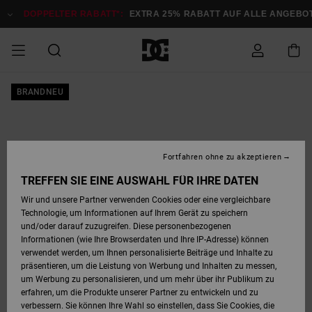
Direkt
zur
DOPPELTER RABATT*:
EXTRA 25% RABATT AUF ALLE ANGEBOTE
Produktinformation
springen
DOPPELTER
BRANDNEU
SALE MÄNNER
ESSENTIALS
ESSENTIALS
ESSENTIALS
SKATE SHOP
SNOW SHOP FÜR
Auf meine
Schuhe
Schuhe
Sale Schuhe
Stag
Astrix
Neue Kollektio
Neue Kollektio
Caps & Hüte
Chelsea
Pixie
Neue Kollektio
Schneejacken
Court Graffik
Neue Kollektio
Neue Kollektio
Hüte & Caps
Skaterschuhe
Team
Schneejacken
Snowboard Boo
Snowboard Boo
Bestellung
RABATT
MÄNNER
zugreifen
SALE FRAUEN
HIGHLIGHTS
HIGHLIGHTS
SCHUHE
COMMUNITY
Sale Bekleidun
Snow
Sale Bekleidun
Court Graffik
Ducati
Skate
Sweatshirts
Mützen
Court Graffik
Astrix
Sneakers
Snowboardhos
Pure
Skate
T-Shirts
Mützen
Alle ansehen
Snowboardhos
Schneejacken
Snowboardjac
MÄNNER
SNOW SHOP FÜR
Fortfahren ohne zu akzeptieren
Versand
FRAUEN
SALE KINDER
SCHUHE
SCHUHE
BEKLEIDUNG
Accessoires
Sale Accessoi
Lynx
DC Command
Sneakers
T-shirts
Taschen &
Alle ansehen
DC Command
Skate
Alle ansehen
Stag
Babyschuhe
Sweatshirts &
Taschen
Snowboard Boo
Snowboardhos
Snowboardhos
TREFFEN SIE EINE AUSWAHL FÜR IHRE DATEN
FRAUEN
Rucksäcke
Hoodies
Retouren
Wir und unsere Partner verwenden Cookies oder eine vergleichbare
SNOW SHOP FÜR
Technologie, um Informationen auf Ihrem Gerät zu speichern
BEKLEIDUNG
KLEIDUNG
ACCESSOIRES
SALE SNOW
Sale Snow
Pure
Manteca
Sandalen
Hemden
Manteca
Sandalen
Sneakers
Alle ansehen
Winterschuhe
Alle ansehen
Mützen
KINDER
und/oder darauf zuzugreifen. Diese personenbezogenen
KINDER
Alle ansehen
Jacken & Mänt
Informationen (wie Ihre Browserdaten und Ihre IP-Adresse) können
Bezahlung
verwendet werden, um Ihnen personalisierte Beiträge und Inhalte zu
ACCESSOIRES
T-Shirts
Jacken & Mänt
Net
Construct
Winterschuhe
Jeans
Best Sellers
Snowboard Boo
Alle ansehen
Polarfleece &
Alle ansehen
präsentieren, um die Leistung von Werbung und Inhalten zu messen,
SKATE
Hemden
Softshells
um Werbung zu personalisieren, und um mehr über ihr Publikum zu
Geschenkkarte
erfahren, um die Produkte unserer Partner zu entwickeln und zu
Jacken & Mänt
Hoodies &
Alle ansehen
Ascend
Snowboard Boo
Jacken & Mänt
Unisex
verbessern. Sie können Ihre Wahl so einstellen, dass Sie Cookies, die
COURT GRAFFIK
Sweatshirts
Jeans & Hosen
Mützen