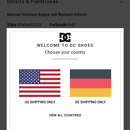
Details & Funktionen
Männer Schwarz Kappe mit flachem Schirm
Style
EDYHA03232
Farbcode
kvj0
Funktionen
WELCOME TO DC SHOES
Material:
100 % Baumwolle [290 g/m²]
Choose your country
Passform:
Strukturierte 6-Panel-Konstruktion
Gerader Schirm
DCSHOES Plastisol-Logo mit seitlicher Nieten-Verzierung
DC Logo-Details
Zusammensetzung
[Hauptstoff] 100 % Baumwolle
US SHIPPING ONLY
DE SHIPPING ONLY
Versand & Rückversand
VIEW ALL COUNTRIES