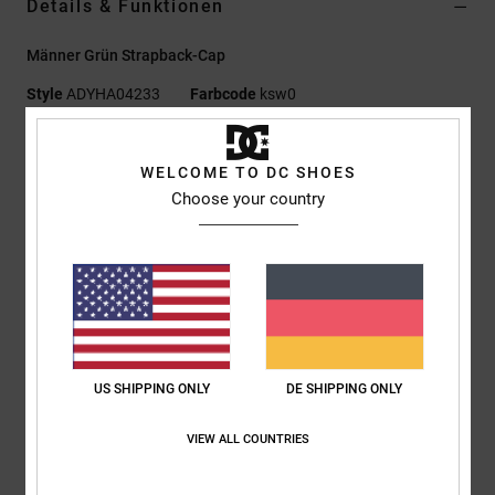
Details & Funktionen
Männer Grün Strapback-Cap
Style
ADYHA04233
Farbcode
ksw0
Funktionen
WELCOME TO DC SHOES
Material:
Pigmentgefärbtes Baumwoll-Twillgewebe
Choose your country
Permanent gebogener Schirm
Klettverschluss aus demselben Material am Rücken
Flache DC-Logo-Stickerei vorne
DC-Logo-Details
Zusammensetzung
[Hauptstoff] 100 % Baumwolle
US SHIPPING ONLY
DE SHIPPING ONLY
Versand & Rückversand
VIEW ALL COUNTRIES