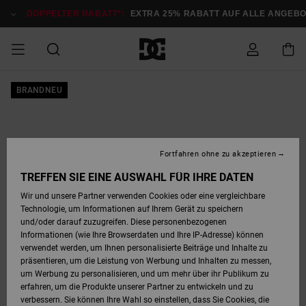
Direkt
zur
DOPPELTER RABATT*:
EXTRA 25% RABATT AUF ALLE ANGEBOT
Produktinformation
springen
DOPPELTER
BRANDNEU
SALE MÄNNER
ESSENTIALS
ESSENTIALS
ESSENTIALS
SKATE SHOP
SNOW SHOP FÜR
Auf meine
Schuhe
Schuhe
Sale Schuhe
Stag
Astrix
Neue Kollektio
Neue Kollektio
Caps & Hüte
Chelsea
Pixie
Neue Kollektio
Schneejacken
Court Graffik
Neue Kollektio
Neue Kollektio
Hüte & Caps
Skaterschuhe
Team
Schneejacken
Snowboard Boo
Snowboard Boo
Bestellung
RABATT
MÄNNER
zugreifen
SALE FRAUEN
HIGHLIGHTS
HIGHLIGHTS
SCHUHE
COMMUNITY
Sale Bekleidun
Snow
Sale Bekleidun
Court Graffik
Ducati
Skate
Sweatshirts
Mützen
Court Graffik
Astrix
Sneakers
Snowboardhos
Pure
Skate
T-Shirts
Mützen
Alle ansehen
Snowboardhos
Schneejacken
Snowboardjac
MÄNNER
SNOW SHOP FÜR
Fortfahren ohne zu akzeptieren
Versand
FRAUEN
SALE KINDER
SCHUHE
SCHUHE
BEKLEIDUNG
Accessoires
Sale Accessoi
Lynx
DC Command
Sneakers
T-shirts
Taschen &
Alle ansehen
DC Command
Skate
Alle ansehen
Stag
Babyschuhe
Sweatshirts &
Taschen
Snowboard Boo
Snowboardhos
Snowboardhos
TREFFEN SIE EINE AUSWAHL FÜR IHRE DATEN
FRAUEN
Rucksäcke
Hoodies
Retouren
Wir und unsere Partner verwenden Cookies oder eine vergleichbare
SNOW SHOP FÜR
Technologie, um Informationen auf Ihrem Gerät zu speichern
BEKLEIDUNG
KLEIDUNG
ACCESSOIRES
SALE SNOW
Sale Snow
Pure
Manteca
Sandalen
Hemden
Manteca
Sandalen
Sneakers
Alle ansehen
Winterschuhe
Alle ansehen
Mützen
KINDER
und/oder darauf zuzugreifen. Diese personenbezogenen
KINDER
Alle ansehen
Jacken & Mänt
Informationen (wie Ihre Browserdaten und Ihre IP-Adresse) können
Bezahlung
verwendet werden, um Ihnen personalisierte Beiträge und Inhalte zu
ACCESSOIRES
T-Shirts
Jacken & Mänt
Net
Construct
Winterschuhe
Jeans
Best Sellers
Snowboard Boo
Alle ansehen
Polarfleece &
Alle ansehen
präsentieren, um die Leistung von Werbung und Inhalten zu messen,
SKATE
Hemden
Softshells
um Werbung zu personalisieren, und um mehr über ihr Publikum zu
Geschenkkarte
erfahren, um die Produkte unserer Partner zu entwickeln und zu
Jacken & Mänt
Hoodies &
Alle ansehen
Ascend
Snowboard Boo
Jacken & Mänt
Unisex
verbessern. Sie können Ihre Wahl so einstellen, dass Sie Cookies, die
COURT GRAFFIK
Sweatshirts
Jeans & Hosen
Mützen