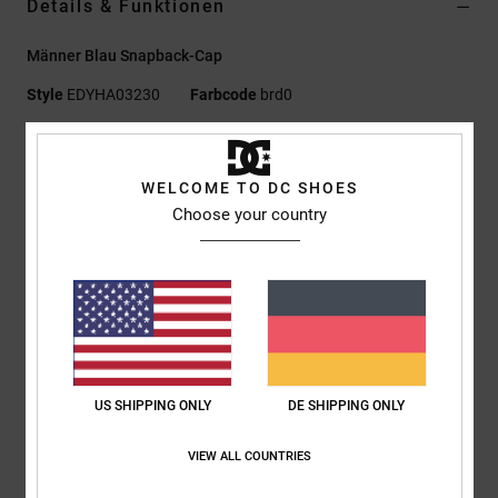
Details & Funktionen
Männer Blau Snapback-Cap
Style
EDYHA03230
Farbcode
brd0
Funktionen
WELCOME TO DC SHOES
Material:
100 % Baumwolle [300 g/m²]
Choose your country
Passform:
Unstrukturiert, 5-Panel-Schnitt, Tailliert
Gerader Schirm
DCSHOES Stickerei vorne
Snapback-Verschluss aus Kunststoff
DC Logo-Details
Zusammensetzung
[Hauptstoff] 100 % Baumwolle
US SHIPPING ONLY
DE SHIPPING ONLY
VIEW ALL COUNTRIES
Versand & Rückversand