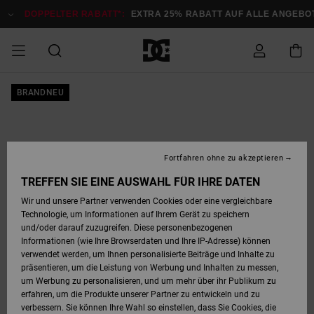
Direkt
zur
DOPPELTER RABATT*:
EXTRA 25% RABATT AUF ALLE ANGEBOTE
Produktinformation
springen
DOPPELTER
BRANDNEU
SALE MÄNNER
ESSENTIALS
ESSENTIALS
ESSENTIALS
SKATE SHOP
SNOW SHOP FÜR
Auf meine
Schuhe
Schuhe
Sale Schuhe
Stag
Astrix
Neue Kollektio
Neue Kollektio
Caps & Hüte
Chelsea
Pixie
Neue Kollektio
Schneejacken
Court Graffik
Neue Kollektio
Neue Kollektio
Hüte & Caps
Skaterschuhe
Team
Schneejacken
Snowboard Boo
Snowboard Boo
Bestellung
RABATT
MÄNNER
zugreifen
SALE FRAUEN
HIGHLIGHTS
HIGHLIGHTS
SCHUHE
COMMUNITY
Sale Bekleidun
Snow
Sale Bekleidun
Court Graffik
Ducati
Skate
Sweatshirts
Mützen
Court Graffik
Astrix
Sneakers
Snowboardhos
Pure
Skate
T-Shirts
Mützen
Alle ansehen
Snowboardhos
Schneejacken
Snowboardjac
MÄNNER
SNOW SHOP FÜR
Fortfahren ohne zu akzeptieren
Versand
FRAUEN
SALE KINDER
SCHUHE
SCHUHE
BEKLEIDUNG
Accessoires
Sale Accessoi
Lynx
DC Command
Sneakers
T-shirts
Taschen &
Alle ansehen
DC Command
Skate
Alle ansehen
Stag
Babyschuhe
Sweatshirts &
Taschen
Snowboard Boo
Snowboardhos
Snowboardhos
TREFFEN SIE EINE AUSWAHL FÜR IHRE DATEN
FRAUEN
Rucksäcke
Hoodies
Retouren
Wir und unsere Partner verwenden Cookies oder eine vergleichbare
SNOW SHOP FÜR
Technologie, um Informationen auf Ihrem Gerät zu speichern
BEKLEIDUNG
KLEIDUNG
ACCESSOIRES
SALE SNOW
Sale Snow
Pure
Manteca
Sandalen
Hemden
Manteca
Sandalen
Sneakers
Alle ansehen
Winterschuhe
Alle ansehen
Mützen
KINDER
und/oder darauf zuzugreifen. Diese personenbezogenen
KINDER
Alle ansehen
Jacken & Mänt
Informationen (wie Ihre Browserdaten und Ihre IP-Adresse) können
Bezahlung
verwendet werden, um Ihnen personalisierte Beiträge und Inhalte zu
ACCESSOIRES
T-Shirts
Jacken & Mänt
Net
Construct
Winterschuhe
Jeans
Best Sellers
Snowboard Boo
Alle ansehen
Polarfleece &
Alle ansehen
präsentieren, um die Leistung von Werbung und Inhalten zu messen,
SKATE
Hemden
Softshells
um Werbung zu personalisieren, und um mehr über ihr Publikum zu
Geschenkkarte
erfahren, um die Produkte unserer Partner zu entwickeln und zu
Jacken & Mänt
Hoodies &
Alle ansehen
Ascend
Snowboard Boo
Jacken & Mänt
Unisex
verbessern. Sie können Ihre Wahl so einstellen, dass Sie Cookies, die
COURT GRAFFIK
Sweatshirts
Jeans & Hosen
Mützen