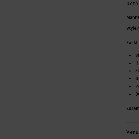
Deta
Männe
Style
Funkt
St
H
3
G
V
D
Zusa
Vers