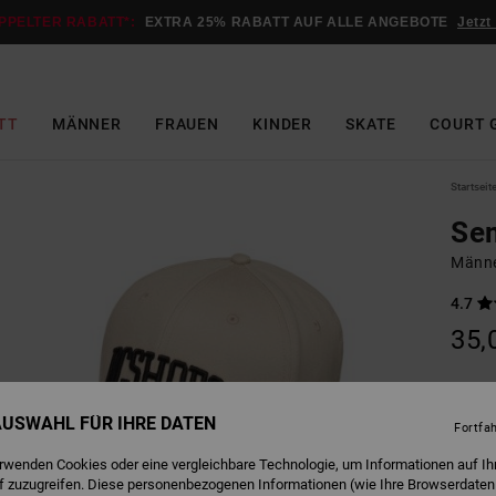
PPELTER RABATT*:
EXTRA 25% RABATT AUF ALLE ANGEBOTE
Jetzt
TT
MÄNNER
FRAUEN
KINDER
SKATE
COURT 
Startseit
Se
Männe
4.7
35,
Farbe
 AUSWAHL FÜR IHRE DATEN
Fortfa
erwenden Cookies oder eine vergleichbare Technologie, um Informationen auf Ih
f zuzugreifen. Diese personenbezogenen Informationen (wie Ihre Browserdaten