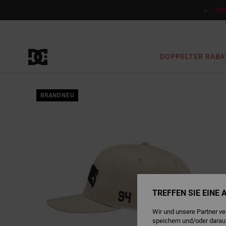
Direkt
zur
DO
Produktinformation
springen
DOPPELTER RABA
BRANDNEU
TREFFEN SIE EINE
Wir und unsere Partner v
speichern und/oder darau