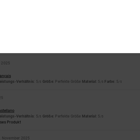
hältnis
: 5
Größe
: Perfekte Größe
Material
: 5
Farbe
: 5
/5
/5
/5
eses Produkt
026
nglish
eistungs-Verhältnis
: 5
Größe
: Perfekte Größe
Material
: 5
Farbe
: 5
/5
/5
/5
eses Produkt
r 2025
rançais
eistungs-Verhältnis
: 5
Größe
: Perfekte Größe
Material
: 5
Farbe
: 5
/5
/5
/5
25
astellano
eistungs-Verhältnis
: 5
Größe
: Perfekte Größe
Material
: 5
/5
/5
eses Produkt
. November 2025