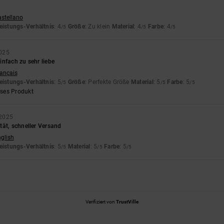
astellano
eistungs-Verhältnis
: 4
Größe
: Zu klein
Material
: 4
Farbe
: 4
/5
/5
/5
025
nfach zu sehr liebe
rançais
eistungs-Verhältnis
: 5
Größe
: Perfekte Größe
Material
: 5
Farbe
: 5
/5
/5
/5
eses Produkt
 2025
tät, schneller Versand
nglish
eistungs-Verhältnis
: 5
Material
: 5
Farbe
: 5
/5
/5
/5
Verifiziert von
TrustVille