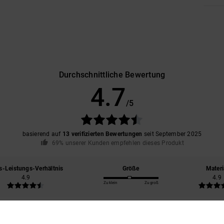
Durchschnittliche Bewertung
4.7
/5
basierend auf
13 verifizierten Bewertungen
seit September 2025
69% unserer Kunden empfehlen dieses Produkt
s-Leistungs-Verhältnis
Größe
Materi
4.9
4.9
Zu klein
Zu groß