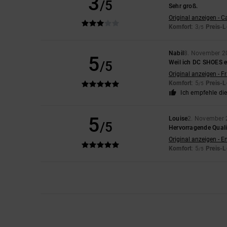
3
/5
Sehr groß.
Original anzeigen - C
Komfort
: 3
Preis-L
/5
Nabil
8. November 2
5
/5
Weil ich DC SHOES ei
Original anzeigen - F
Komfort
: 5
Preis-L
/5
Ich empfehle di
5
Louise
2. November
/5
Hervorragende Quali
Original anzeigen - E
Komfort
: 5
Preis-L
/5