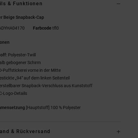
ils & Funktionen
r Beige Snapback-Cap
ADYHA04170
Farbcode
tfl0
ionen
off:
Polyester-Twill
alb gebogener Schirm
D-Puffstickerei vorne in der Mitte
estickte „94" auf dem linken Seitenteil
erstellbarer Snapback-Verschluss aus Kunststoff
C-Logo-Details
mmensetzung
[Hauptstoff] 100 % Polyester
and & Rückversand