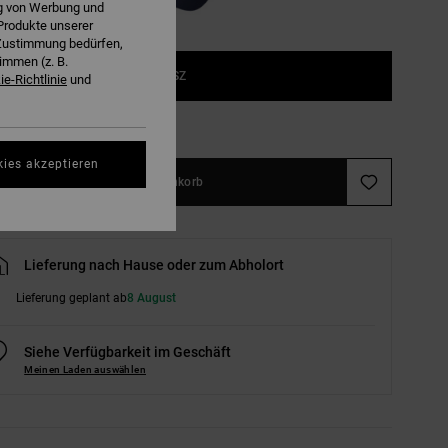
ng von Werbung und
Produkte unserer
r Zustimmung bedürfen,
immen (z. B.
1SZ
e-Richtlinie
und
ößentabelle ansehen
kies akzeptieren
In den Warenkorb
Lieferung nach Hause oder zum Abholort
Lieferung geplant ab
8 August
Siehe Verfügbarkeit im Geschäft
Meinen Laden auswählen