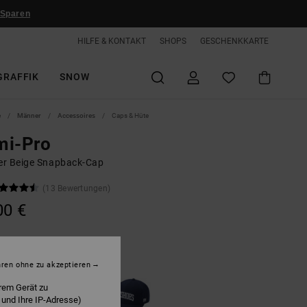
 Sparen
HILFE & KONTAKT
SHOPS
GESCHENKKARTE
GRAFFIK
SNOW
e
Männer
Accessoires
Caps & Hüte
mi-Pro
r Beige Snapback-Cap
(13 Bewertungen)
00 €
Oatmeal
hren ohne zu akzeptieren
rem Gerät zu
 und Ihre IP-Adresse)