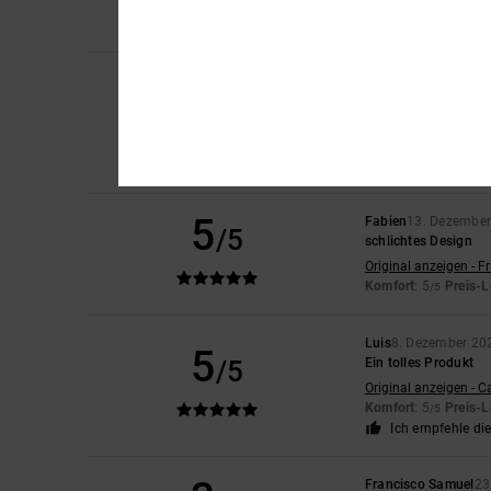
Preis-Leistungs-Ver
Ich empfehle di
Geremie
8. Januar 2
5
/5
Echt
Original anzeigen - E
Komfort
: 5
Preis-L
/5
Ich empfehle di
5
Fabien
13. Dezembe
/5
schlichtes Design
Original anzeigen - F
Komfort
: 5
Preis-L
/5
Luis
8. Dezember 20
5
/5
Ein tolles Produkt
Original anzeigen - C
Komfort
: 5
Preis-L
/5
Ich empfehle di
Francisco Samuel
23