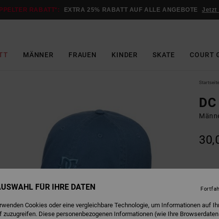
PPELTER RABATT*:
EXTRA 25% RABATT AUF ALLE ANGEBOTE
Jetzt
TT
MÄNNER
FRAUEN
KINDER
SKATE
COURT 
Startseit
DC 
Männe
30,
E
Farbe
 AUSWAHL FÜR IHRE DATEN
Fortfa
erwenden Cookies oder eine vergleichbare Technologie, um Informationen auf Ih
f zuzugreifen. Diese personenbezogenen Informationen (wie Ihre Browserdaten