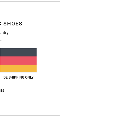
Männe
Style
C SHOES
untry
Funkt
M
P
K
F
D
DE SHIPPING ONLY
Zusa
IES
Vers