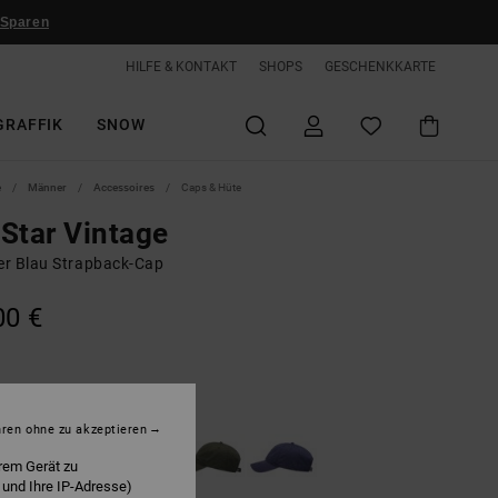
 Sparen
HILFE & KONTAKT
SHOPS
GESCHENKKARTE
GRAFFIK
SNOW
e
Männer
Accessoires
Caps & Hüte
Star Vintage
r Blau Strapback-Cap
00 €
nsign Blue
hren ohne zu akzeptieren
rem Gerät zu
 und Ihre IP-Adresse)