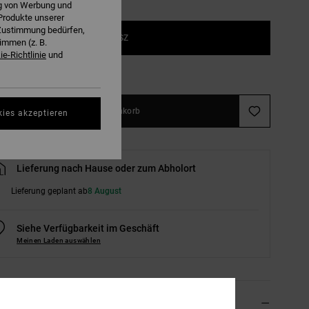
ng von Werbung und
Produkte unserer
r Zustimmung bedürfen,
1SZ
immen (z. B.
e-Richtlinie
und
ößentabelle ansehen
In den Warenkorb
kies akzeptieren
Lieferung nach Hause oder zum Abholort
Lieferung geplant ab
8 August
Siehe Verfügbarkeit im Geschäft
Meinen Laden auswählen
ils & Funktionen