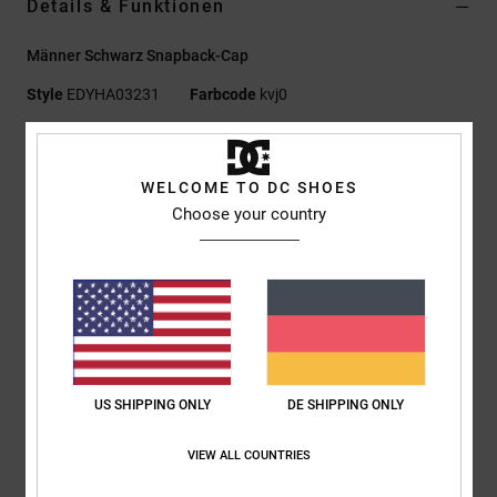
Details & Funktionen
Männer Schwarz Snapback-Cap
Style
EDYHA03231
Farbcode
kvj0
Funktionen
WELCOME TO DC SHOES
Material:
100 % Nylon
Choose your country
Passform:
Unstrukturiert, 5-Panel-Design, Flacher,
Eingeschnürter Schirm
Digitalprint vorne
Snapback-Verschluss
DC Logo-Details
Zusammensetzung
[Hauptstoff] 100 % Baumwolle
US SHIPPING ONLY
DE SHIPPING ONLY
VIEW ALL COUNTRIES
Versand & Rückversand