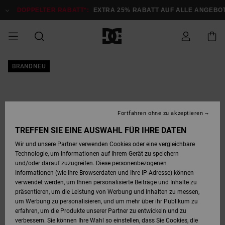
Direkt
zur
DOPPELTER RABATT*:
EXTRA 25% RABATT AUF ALLE ANGEBOTE
Produktinformation
springen
DOPPELTER
BRANDNEU
SALE MÄNNER
ESSENTIALS
ESSENTIALS
ESSENTIALS
SKATE SHOP
SNOW SHOP FÜR
Auf meine
Schuhe
Schuhe
Sale Schuhe
Stag
Astrix
Neue Kollektio
Neue Kollektio
Caps & Hüte
Chelsea
Pixie
Neue Kollektio
Schneejacken
Court Graffik
Neue Kollektio
Neue Kollektio
Hüte & Caps
Skaterschuhe
Team
Schneejacken
Snowboard Boo
Snowboard Boo
Bestellung
RABATT
MÄNNER
zugreifen
SALE FRAUEN
HIGHLIGHTS
HIGHLIGHTS
SCHUHE
COMMUNITY
Sale Bekleidun
Snow
Sale Bekleidun
Court Graffik
Ducati
Skate
Sweatshirts
Mützen
Court Graffik
Astrix
Sneakers
Snowboardhos
Pure
Skate
T-Shirts
Mützen
Alle ansehen
Snowboardhos
Schneejacken
Snowboardjac
MÄNNER
SNOW SHOP FÜR
Fortfahren ohne zu akzeptieren
Versand
FRAUEN
SALE KINDER
SCHUHE
SCHUHE
BEKLEIDUNG
Accessoires
Sale Accessoi
Lynx
DC Command
Sneakers
T-shirts
Taschen &
Alle ansehen
DC Command
Skate
Alle ansehen
Stag
Babyschuhe
Sweatshirts &
Taschen
Snowboard Boo
Snowboardhos
Snowboardhos
TREFFEN SIE EINE AUSWAHL FÜR IHRE DATEN
FRAUEN
Rucksäcke
Hoodies
Retouren
Wir und unsere Partner verwenden Cookies oder eine vergleichbare
SNOW SHOP FÜR
Technologie, um Informationen auf Ihrem Gerät zu speichern
BEKLEIDUNG
KLEIDUNG
ACCESSOIRES
SALE SNOW
Sale Snow
Pure
Manteca
Sandalen
Hemden
Manteca
Sandalen
Sneakers
Alle ansehen
Winterschuhe
Alle ansehen
Mützen
KINDER
und/oder darauf zuzugreifen. Diese personenbezogenen
KINDER
Alle ansehen
Jacken & Mänt
Informationen (wie Ihre Browserdaten und Ihre IP-Adresse) können
Bezahlung
verwendet werden, um Ihnen personalisierte Beiträge und Inhalte zu
ACCESSOIRES
T-Shirts
Jacken & Mänt
Net
Construct
Winterschuhe
Jeans
Best Sellers
Snowboard Boo
Alle ansehen
Polarfleece &
Alle ansehen
präsentieren, um die Leistung von Werbung und Inhalten zu messen,
SKATE
Hemden
Softshells
um Werbung zu personalisieren, und um mehr über ihr Publikum zu
Geschenkkarte
erfahren, um die Produkte unserer Partner zu entwickeln und zu
Jacken & Mänt
Hoodies &
Alle ansehen
Ascend
Snowboard Boo
Jacken & Mänt
Unisex
verbessern. Sie können Ihre Wahl so einstellen, dass Sie Cookies, die
COURT GRAFFIK
Sweatshirts
Jeans & Hosen
Mützen