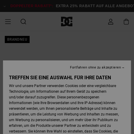
Direkt
zur
DOPPELTER RABATT*:
EXTRA 25% RABATT AUF ALLE ANGEBOTE
Produktinformation
springen
DOPPELTER
BRANDNEU
SALE MÄNNER
ESSENTIALS
ESSENTIALS
ESSENTIALS
SKATE SHOP
SNOW SHOP FÜR
Auf meine
Schuhe
Schuhe
Sale Schuhe
Stag
Astrix
Neue Kollektio
Neue Kollektio
Caps & Hüte
Chelsea
Pixie
Neue Kollektio
Schneejacken
Court Graffik
Neue Kollektio
Neue Kollektio
Hüte & Caps
Skaterschuhe
Team
Schneejacken
Snowboard Boo
Snowboard Boo
Bestellung
RABATT
MÄNNER
zugreifen
SALE FRAUEN
HIGHLIGHTS
HIGHLIGHTS
SCHUHE
COMMUNITY
Sale Bekleidun
Snow
Sale Bekleidun
Court Graffik
Ducati
Skate
Sweatshirts
Mützen
Court Graffik
Astrix
Sneakers
Snowboardhos
Pure
Skate
T-Shirts
Mützen
Alle ansehen
Snowboardhos
Schneejacken
Snowboardjac
MÄNNER
SNOW SHOP FÜR
Fortfahren ohne zu akzeptieren
Versand
FRAUEN
SALE KINDER
SCHUHE
SCHUHE
BEKLEIDUNG
Accessoires
Sale Accessoi
Lynx
DC Command
Sneakers
T-shirts
Taschen &
Alle ansehen
DC Command
Skate
Alle ansehen
Stag
Babyschuhe
Sweatshirts &
Taschen
Snowboard Boo
Snowboardhos
Snowboardhos
TREFFEN SIE EINE AUSWAHL FÜR IHRE DATEN
FRAUEN
Rucksäcke
Hoodies
Retouren
Wir und unsere Partner verwenden Cookies oder eine vergleichbare
SNOW SHOP FÜR
Technologie, um Informationen auf Ihrem Gerät zu speichern
BEKLEIDUNG
KLEIDUNG
ACCESSOIRES
SALE SNOW
Sale Snow
Pure
Manteca
Sandalen
Hemden
Manteca
Sandalen
Sneakers
Alle ansehen
Winterschuhe
Alle ansehen
Mützen
KINDER
und/oder darauf zuzugreifen. Diese personenbezogenen
KINDER
Alle ansehen
Jacken & Mänt
Informationen (wie Ihre Browserdaten und Ihre IP-Adresse) können
Bezahlung
verwendet werden, um Ihnen personalisierte Beiträge und Inhalte zu
ACCESSOIRES
T-Shirts
Jacken & Mänt
Net
Construct
Winterschuhe
Jeans
Best Sellers
Snowboard Boo
Alle ansehen
Polarfleece &
Alle ansehen
präsentieren, um die Leistung von Werbung und Inhalten zu messen,
SKATE
Hemden
Softshells
um Werbung zu personalisieren, und um mehr über ihr Publikum zu
Geschenkkarte
erfahren, um die Produkte unserer Partner zu entwickeln und zu
Jacken & Mänt
Hoodies &
Alle ansehen
Ascend
Snowboard Boo
Jacken & Mänt
Unisex
verbessern. Sie können Ihre Wahl so einstellen, dass Sie Cookies, die
COURT GRAFFIK
Sweatshirts
Jeans & Hosen
Mützen