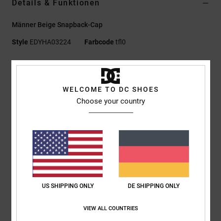
Details & Funktionen
Männer Beige Snapback-Cap
Style
EDYHA03224
Farbcode
tfl0
Funktionen
Material:
Flacher Schirm Aus Meltonwolle [210 G/M²],
WELCOME TO DC SHOES
Vorder- Und Seitenteile Aus 100 % Cord [320 G/M²]
Choose your country
Passform:
Unstrukturiert, 5-Panel-Schnitt, Tailliert
Gerader Schirm
Tatami-Stickerei und bestickter DC Logo-Patch vorne
Snapback-Verschluss
DC Logo-Details
Zusammensetzung
[Hauptstoff] 100 % Baumwolle
US SHIPPING ONLY
DE SHIPPING ONLY
VIEW ALL COUNTRIES
Versand & Rückversand