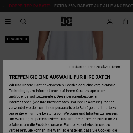
Direkt
zur
DOPPELTER RABATT*:
EXTRA 25% RABATT AUF ALLE ANGEB
Produktinformation
springen
DOPPELTER
BRANDNEU
SALE MÄNNER
ESSENTIALS
ESSENTIALS
ESSENTIALS
SKATE SHOP
SNOW SHOP FÜR
Auf meine
Schuhe
Schuhe
Sale Schuhe
Stag
Astrix
Neue Kollektio
Neue Kollektio
Caps & Hüte
Chelsea
Pixie
Neue Kollektio
Schneejacken
Court Graffik
Neue Kollektio
Neue Kollektio
Hüte & Caps
Skaterschuhe
Team
Schneejacken
Snowboard Boo
Snowboard Boo
Bestellung
RABATT
MÄNNER
zugreifen
SALE FRAUEN
HIGHLIGHTS
HIGHLIGHTS
SCHUHE
COMMUNITY
Sale Bekleidun
Snow
Sale Bekleidun
Court Graffik
Ducati
Skate
Sweatshirts
Mützen
Court Graffik
Astrix
Sneakers
Snowboardhos
Pure
Skate
T-Shirts
Mützen
Alle ansehen
Snowboardhos
Schneejacken
Snowboardjac
MÄNNER
SNOW SHOP FÜR
Fortfahren ohne zu akzeptieren
Versand
FRAUEN
SALE KINDER
SCHUHE
SCHUHE
BEKLEIDUNG
Accessoires
Sale Accessoi
Lynx
DC Command
Sneakers
T-shirts
Taschen &
Alle ansehen
DC Command
Skate
Alle ansehen
Stag
Babyschuhe
Sweatshirts &
Taschen
Snowboard Boo
Snowboardhos
Snowboardhos
TREFFEN SIE EINE AUSWAHL FÜR IHRE DATEN
FRAUEN
Rucksäcke
Hoodies
Retouren
Wir und unsere Partner verwenden Cookies oder eine vergleichbare
SNOW SHOP FÜR
Technologie, um Informationen auf Ihrem Gerät zu speichern
BEKLEIDUNG
KLEIDUNG
ACCESSOIRES
SALE SNOW
Sale Snow
Pure
Manteca
Sandalen
Hemden
Manteca
Sandalen
Sneakers
Alle ansehen
Winterschuhe
Alle ansehen
Mützen
KINDER
und/oder darauf zuzugreifen. Diese personenbezogenen
KINDER
Alle ansehen
Jacken & Mänt
Informationen (wie Ihre Browserdaten und Ihre IP-Adresse) können
Bezahlung
verwendet werden, um Ihnen personalisierte Beiträge und Inhalte zu
ACCESSOIRES
T-Shirts
Jacken & Mänt
Net
Construct
Winterschuhe
Jeans
Best Sellers
Snowboard Boo
Alle ansehen
Polarfleece &
Alle ansehen
präsentieren, um die Leistung von Werbung und Inhalten zu messen,
SKATE
Hemden
Softshells
um Werbung zu personalisieren, und um mehr über ihr Publikum zu
Geschenkkarte
erfahren, um die Produkte unserer Partner zu entwickeln und zu
Jacken & Mänt
Hoodies &
Alle ansehen
Ascend
Snowboard Boo
Jacken & Mänt
Unisex
verbessern. Sie können Ihre Wahl so einstellen, dass Sie Cookies, die
COURT GRAFFIK
Sweatshirts
Jeans & Hosen
Mützen