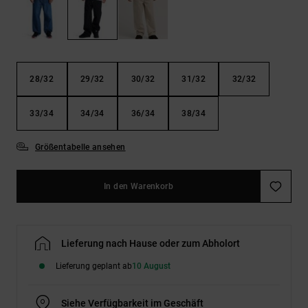
Kontaktformular.
FAQ
ansehen
28/32
29/32
30/32
31/32
32/32
33/34
34/34
36/34
38/34
Größentabelle ansehen
In den Warenkorb
Lieferung nach Hause oder zum Abholort
Lieferung geplant ab
10 August
Siehe Verfügbarkeit im Geschäft