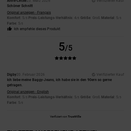
Anne-Cecile
23. März 2026
Verifizierter Kauf
Schöner Schnitt
Original anzeigen - Français
Komfort
: 5
Preis-Leistungs-Verhältnis
: 4
Größe
: Groß
Material
: 5
/5
/5
/5
Farbe
: 5
/5
Ich empfehle dieses Produkt
5
/5
Digby
20. Februar 2026
Verifizierter Kauf
Ich liebe meine Baggy-Jeans, ich habe sie in den 90ern so gerne
getragen.
Original anzeigen - English
Komfort
: 5
Preis-Leistungs-Verhältnis
: 5
Größe
: Groß
Material
: 5
/5
/5
/5
Farbe
: 5
/5
Verifiziert von
TrustVille