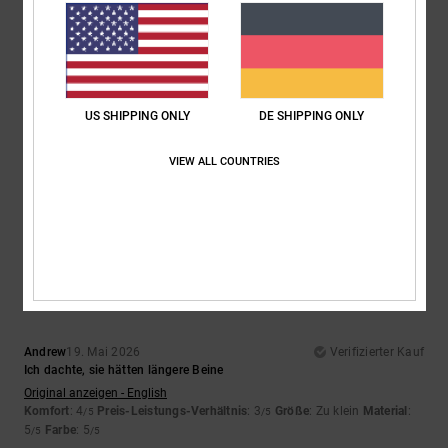
5
/5
Marta
1. Juli 2026
Verifizierter Kauf
US SHIPPING ONLY
DE SHIPPING ONLY
Gutes Preis-Leistungs-Verhältnis
Original anzeigen - Castellano
Komfort
: 5
Preis-Leistungs-Verhältnis
: 5
Größe
: Zu groß
Material
:
/5
/5
VIEW ALL COUNTRIES
5
Farbe
: 5
/5
/5
Ich empfehle dieses Produkt
4
/5
Andrew
19. Mai 2026
Verifizierter Kauf
Ich dachte, sie hätten längere Beine
Original anzeigen - English
Komfort
: 4
Preis-Leistungs-Verhältnis
: 3
Größe
: Zu klein
Material
:
/5
/5
5
Farbe
: 5
/5
/5